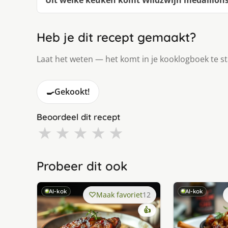
Heb je dit recept gemaakt?
Laat het weten — het komt in je kooklogboek te s
🍳
Gekookt!
Beoordeel dit recept
★
★
★
★
★
Probeer dit ook
AI-kok
AI-kok
Maak favoriet
12
👍