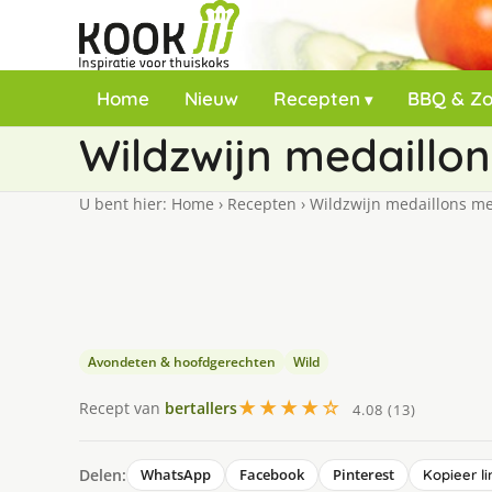
Home
Nieuw
Recepten
BBQ & Z
Wildzwijn medaillo
U bent hier:
Home
›
Recepten
›
Wildzwijn medaillons met
Avondeten & hoofdgerechten
Wild
★★★★☆
Recept van
bertallers
4.08 (13)
Delen:
WhatsApp
Facebook
Pinterest
Kopieer li