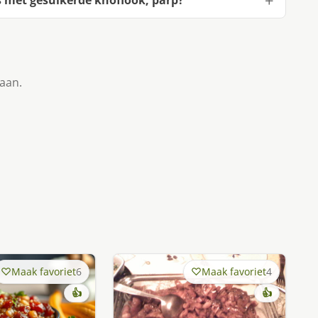
taan.
Maak favoriet
6
Maak favoriet
4
👍
👍