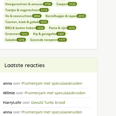
Voorgerechten & amuses
Soepen
2759
2120
Toetjes & nagerechten
2115
Vis & zeevruchten
Borrelhapjes & tapas
2094
2015
Taarten, koek & gebak
1975
BBQ & buiten koken
Pasta & rijst
1434
1419
Groenten
Kip & gevogelte
1312
1297
Salades
Gezonde recepten
1216
1177
Laatste reacties
anna
over
Pruimenjam met speculaaskruiden
Wilmie
over
Pruimenjam met speculaaskruiden
HarryLohr
over
Gevuld Turks brood
anna
over
Pruimenjam met speculaaskruiden