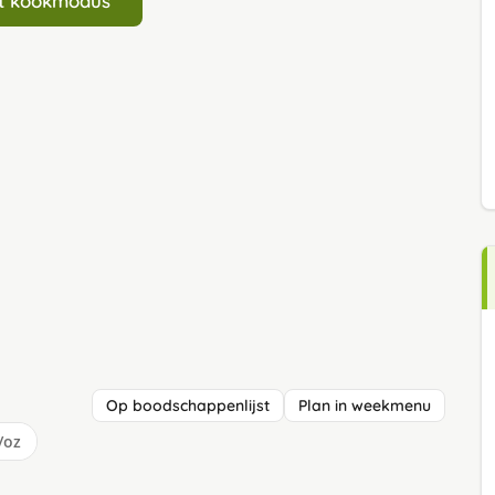
art kookmodus
Op boodschappenlijst
Plan in weekmenu
/oz