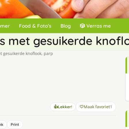
omer
Food & Foto’s
Blog
🎲 Verras me
ns met gesuikerde knofl
 gesuikerde knoflook, parp
Maak favoriet
1
👍
Lekker!
nk
Print