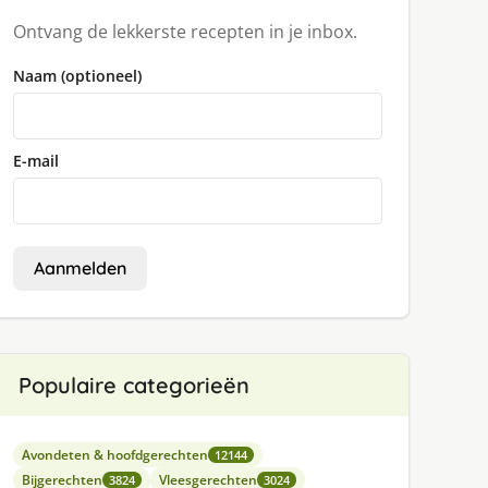
Ontvang de lekkerste recepten in je inbox.
Naam (optioneel)
E-mail
Aanmelden
Populaire categorieën
Avondeten & hoofdgerechten
12144
Bijgerechten
Vleesgerechten
3824
3024