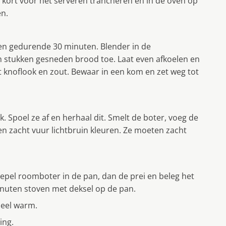
kort voor het serveren trancheren en in de oven op
en.
en gedurende 30 minuten. Blender in de
 stukken gesneden brood toe. Laat even afkoelen en
et knoflook en zout. Bewaar in een kom en zet weg tot
. Spoel ze af en herhaal dit. Smelt de boter, voeg de
en zacht vuur lichtbruin kleuren. Ze moeten zacht
lepel roomboter in de pan, dan de prei en beleg het
nuten stoven met deksel op de pan.
heel warm.
ing.