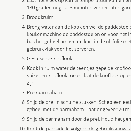
Laat het vlees op kamertemperatuur komen en 
180 graden nog ca. 3 minuten verder laten gar
Broodkruim
Breng water aan de kook en wel de paddestoel
keukenmachine de paddestoelen en voeg het in
bak het geheel om en om kort in de olijfolie m
gebruik vlak voor het serveren.
Gesuikerde knoflook
Kook in ruim water de teentjes gepelde knoflook
suiker en knoflook toe en laat de knoflook op e
zijn.
Prei/parmaham
Snijd de prei in schuine stukken. Schep een eet
geheel met de parmaham. Laat ongeveer 20 mi
Snijd de parmaham door de prei. Houd het ge
Kook de parpadelle volgens de gebruiksaanwijz