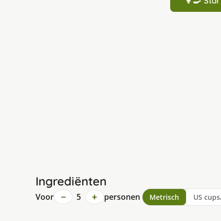
👩‍🍳 St
Ingrediënten
−
+
Voor
5
personen
Metrisch
US cups