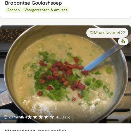
Brabantse Goulashsoep
Soepen
Voorgerechten & amuses
Maak favoriet
22
👍
★★★★☆
⏱ 20 min
👥 4
4.33 (6)