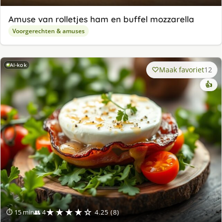
Amuse van rolletjes ham en buffel mozzarella
Voorgerechten & amuses
AI-kok
Maak favoriet
12
👍
★★★★☆
⏱ 15 min
👥 4
4.25 (8)