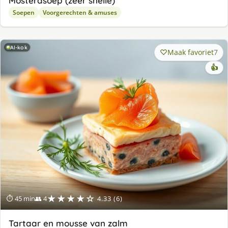
Mosterdsoep (zeer snelle)
Soepen
Voorgerechten & amuses
AI-kok
Maak favoriet
7
👍
★★★★☆
⏱ 45 min
👥 4
4.33 (6)
Tartaar en mousse van zalm