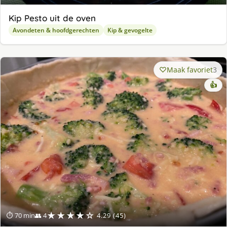
Kip Pesto uit de oven
Avondeten & hoofdgerechten
Kip & gevogelte
Maak favoriet
3
👍
★★★★☆
⏱ 70 min
👥 4
4.29 (45)