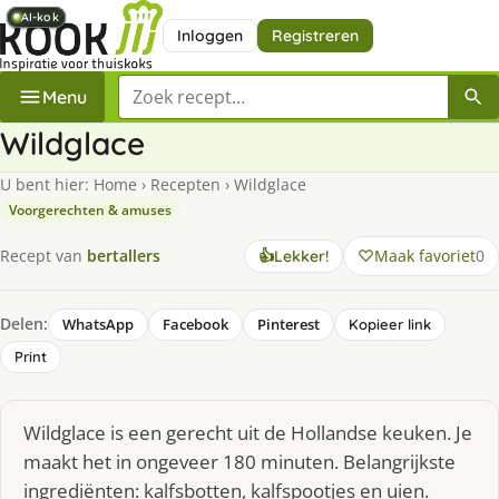
AI-kok
AI-kok
AI-kok
AI-kok
Inloggen
Registreren
Zoek een recept
Menu
Wildglace
U bent hier:
Home
›
Recepten
›
Wildglace
Voorgerechten & amuses
Maak favoriet
0
Recept van
bertallers
👍
Lekker!
Delen:
WhatsApp
Facebook
Pinterest
Kopieer link
Print
Wildglace is een gerecht uit de Hollandse keuken. Je
maakt het in ongeveer 180 minuten. Belangrijkste
ingrediënten: kalfsbotten, kalfspootjes en uien.