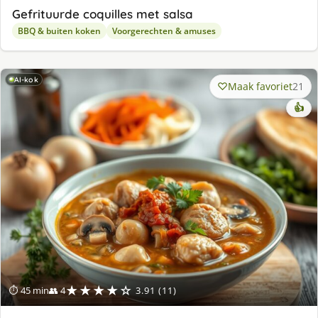
Gefrituurde coquilles met salsa
BBQ & buiten koken
Voorgerechten & amuses
AI-kok
Maak favoriet
21
👍
★★★★☆
⏱ 45 min
👥 4
3.91 (11)