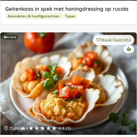
Geitenkaas in spek met honingdressing op rucola
Avondeten & hoofdgerechten
Tapas
AI-kok
Maak favoriet
4
👍
★★★★★
⏱ 25 min
👥 4
4.8 (5)