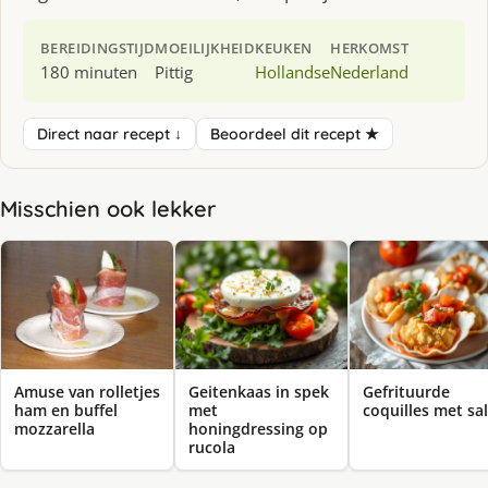
BEREIDINGSTIJD
MOEILIJKHEID
KEUKEN
HERKOMST
180 minuten
Pittig
Hollandse
Nederland
Direct naar recept ↓
Beoordeel dit recept ★
Misschien ook lekker
Amuse van rolletjes
Geitenkaas in spek
Gefrituurde
ham en buffel
met
coquilles met sa
mozzarella
honingdressing op
rucola