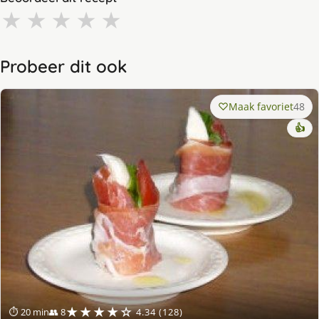
★
★
★
★
★
Probeer dit ook
Maak favoriet
48
👍
★★★★☆
⏱ 20 min
👥 8
4.34 (128)