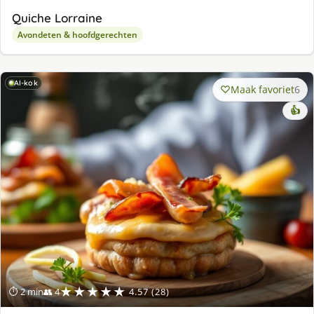
Quiche Lorraine
Avondeten & hoofdgerechten
AI-kok
Maak favoriet
6
👍
★★★★★
⏱ 2 min
👥 4
4.57 (28)