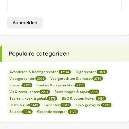
Aanmelden
Populaire categorieën
Avondeten & hoofdgerechten
Bijgerechten
12144
3824
Vleesgerechten
Voorgerechten & amuses
3024
2759
Soepen
Toetjes & nagerechten
2120
2115
Vis & zeevruchten
Borrelhapjes & tapas
2094
2015
Taarten, koek & gebak
BBQ & buiten koken
1975
1434
Pasta & rijst
Groenten
Kip & gevogelte
1419
1312
1297
Salades
Gezonde recepten
1216
1177