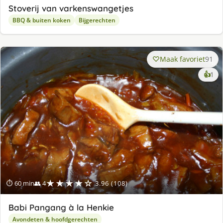
Stoverij van varkenswangetjes
BBQ & buiten koken
Bijgerechten
Maak favoriet
91
ke
👍
1
lek
ge
★★★★☆
⏱ 60 min
👥 4
3.96 (108)
Babi Pangang à la Henkie
Avondeten & hoofdgerechten