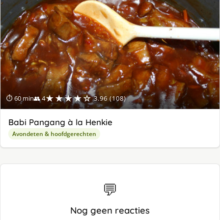
ge
★★★★☆
⏱ 60 min
👥 4
3.96 (108)
Babi Pangang à la Henkie
Avondeten & hoofdgerechten
💬
Nog geen reacties