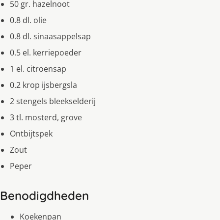
50 gr. hazelnoot
0.8 dl. olie
0.8 dl. sinaasappelsap
0.5 el. kerriepoeder
1 el. citroensap
0.2 krop ijsbergsla
2 stengels bleekselderij
3 tl. mosterd, grove
Ontbijtspek
Zout
Peper
Benodigdheden
Koekenpan