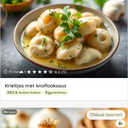
★★★★☆
⏱ 15 min
👥 5
4.2 (5)
Krieltjes met knoflooksaus
BBQ & buiten koken
Bijgerechten
AI-kok
Maak favoriet
5
👍