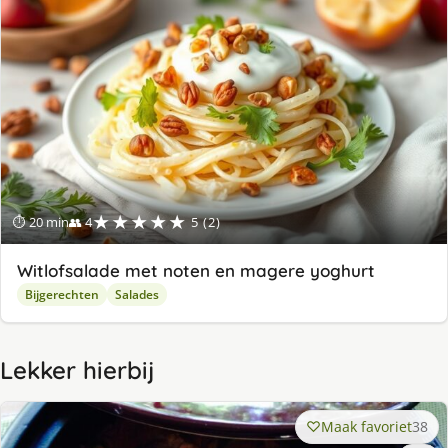
★★★★★
⏱ 20 min
👥 4
5 (2)
Witlofsalade met noten en magere yoghurt
Bijgerechten
Salades
Lekker hierbij
Maak favoriet
38