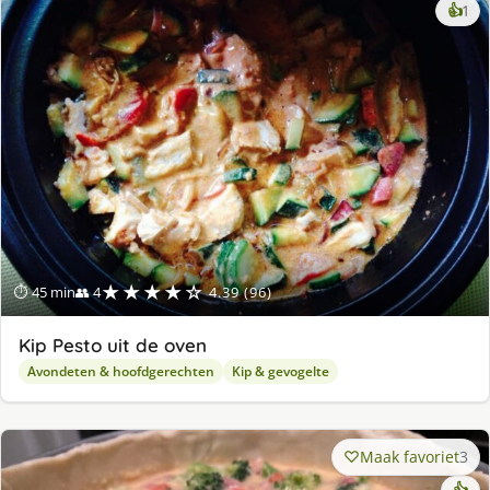
ke
👍
1
lek
ge
★★★★☆
⏱ 45 min
👥 4
4.39 (96)
Kip Pesto uit de oven
Avondeten & hoofdgerechten
Kip & gevogelte
Maak favoriet
3
👍