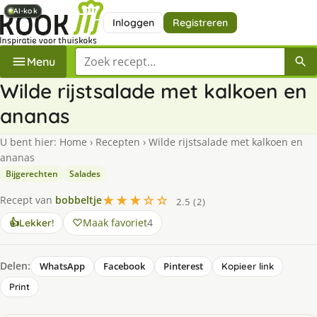
AI-kok
AI-kok
AI-kok
AI-kok
Inloggen
Registreren
Zoek een recept
Menu
Wilde rijstsalade met kalkoen en
ananas
U bent hier:
Home
›
Recepten
›
Wilde rijstsalade met kalkoen en
ananas
Bijgerechten
Salades
★★★☆☆
Recept van
bobbeltje
2.5 (2)
Maak favoriet
4
👍
Lekker!
Delen:
WhatsApp
Facebook
Pinterest
Kopieer link
Print