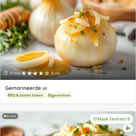
★★★★☆
⏱ 10 min
4 (5)
Gemarineerde ui
BBQ & buiten koken
Bijgerechten
AI-kok
Maak favoriet
18
👍