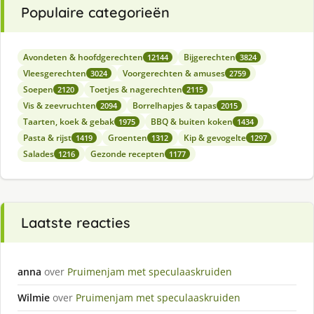
Populaire categorieën
Avondeten & hoofdgerechten
Bijgerechten
12144
3824
Vleesgerechten
Voorgerechten & amuses
3024
2759
Soepen
Toetjes & nagerechten
2120
2115
Vis & zeevruchten
Borrelhapjes & tapas
2094
2015
Taarten, koek & gebak
BBQ & buiten koken
1975
1434
Pasta & rijst
Groenten
Kip & gevogelte
1419
1312
1297
Salades
Gezonde recepten
1216
1177
Laatste reacties
anna
over
Pruimenjam met speculaaskruiden
Wilmie
over
Pruimenjam met speculaaskruiden