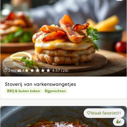
★★★★★
⏱ 2 min
👥 4
4.57 (28)
Stoverij van varkenswangetjes
BBQ & buiten koken
Bijgerechten
Maak favoriet
91
ke
👍
1
lek