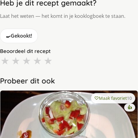
Heb je dit recept gemaakt?
Laat het weten — het komt in je kooklogboek te staan.
🍳
Gekookt!
Beoordeel dit recept
★
★
★
★
★
Probeer dit ook
Maak favoriet
10
👍