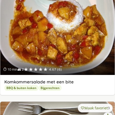
★★★★★
⏱ 10 min
👥 2
4.67 (6)
Komkommersalade met een bite
BBQ & buiten koken
Bijgerechten
Maak favoriet
9