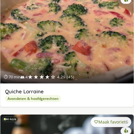
★★★★☆
⏱ 70 min
👥 4
4.29 (45)
Quiche Lorraine
Avondeten & hoofdgerechten
AI-kok
Maak favoriet
6
👍