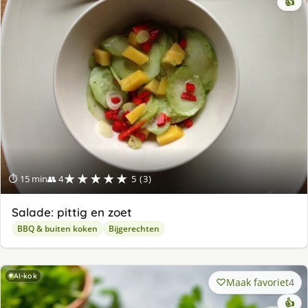
👍
★★★★★
⏱ 15 min
👥 4
5 (3)
Salade: pittig en zoet
BBQ & buiten koken
Bijgerechten
AI-kok
Maak favoriet
4
👍