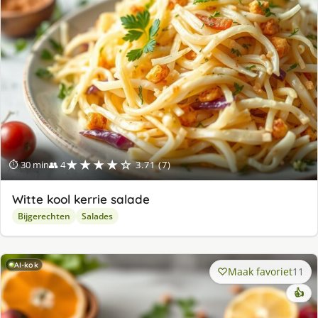
★★★★☆
⏱ 30 min
👥 4
3.71 (7)
Witte kool kerrie salade
Bijgerechten
Salades
AI-kok
Maak favoriet
11
👍