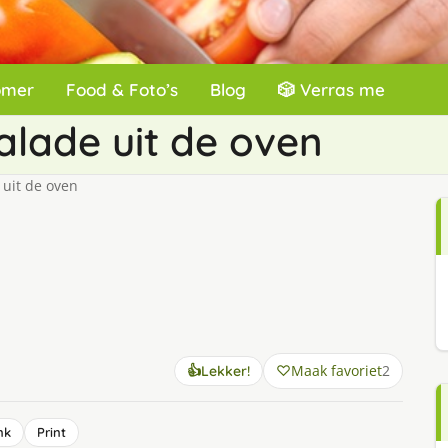
omer
Food & Foto’s
Blog
🎲 Verras me
lade uit de oven
uit de oven
Maak favoriet
2
👍
Lekker!
nk
Print