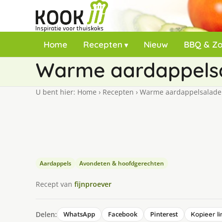
Home
Recepten
Nieuw
BBQ & Z
Warme aardappelsa
U bent hier:
Home
›
Recepten
›
Warme aardappelsalade 
Aardappels
Avondeten & hoofdgerechten
Recept van
fijnproever
Delen:
WhatsApp
Facebook
Pinterest
Kopieer li