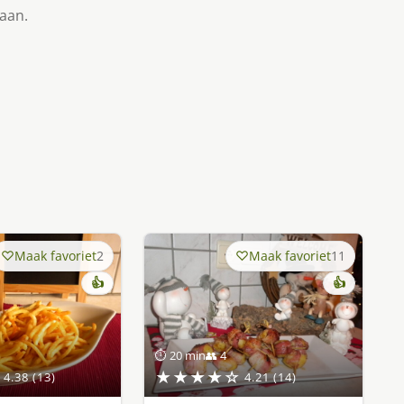
taan.
Maak favoriet
2
Maak favoriet
11
👍
👍
⏱ 20 min
👥 4
★★★★☆
4.38 (13)
4.21 (14)