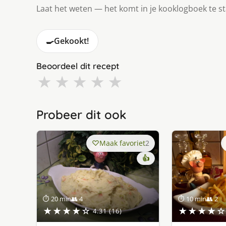
Laat het weten — het komt in je kooklogboek te s
🍳
Gekookt!
Beoordeel dit recept
★
★
★
★
★
Probeer dit ook
Maak favoriet
2
👍
⏱ 20 min
👥 4
⏱ 10 min
👥 2
★★★★☆
★★★★☆
4.31 (16)