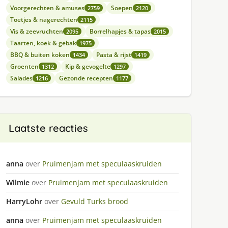
Voorgerechten & amuses
Soepen
2759
2120
Toetjes & nagerechten
2115
Vis & zeevruchten
Borrelhapjes & tapas
2095
2015
Taarten, koek & gebak
1975
BBQ & buiten koken
Pasta & rijst
1434
1419
Groenten
Kip & gevogelte
1312
1297
Salades
Gezonde recepten
1216
1177
Laatste reacties
anna
over
Pruimenjam met speculaaskruiden
Wilmie
over
Pruimenjam met speculaaskruiden
HarryLohr
over
Gevuld Turks brood
anna
over
Pruimenjam met speculaaskruiden