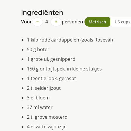
Ingrediënten
−
+
Voor
4
personen
Metrisch
US cups
1 kilo rode aardappelen (zoals Roseval)
50 g boter
1 grote ui, gesnipperd
150 g ontbijtspek, in kleine stukjes
1 teentje look, geraspt
2 tl selderijzout
3 el bloem
37 ml water
2 tl grove mosterd
4 el witte wijnazijn