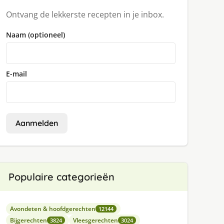
Ontvang de lekkerste recepten in je inbox.
Naam (optioneel)
E-mail
Aanmelden
Populaire categorieën
Avondeten & hoofdgerechten
12144
Bijgerechten
Vleesgerechten
3824
3024