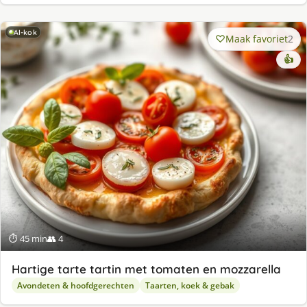
AI-kok
Maak favoriet
2
👍
⏱ 45 min
👥 4
Hartige tarte tartin met tomaten en mozzarella
Avondeten & hoofdgerechten
Taarten, koek & gebak