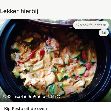
Lekker hierbij
Maak favoriet
38
ke
👍
1
lek
ge
★★★★☆
⏱ 45 min
👥 4
4.39 (96)
Kip Pesto uit de oven