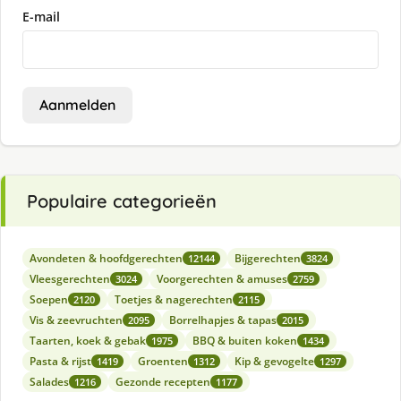
E-mail
Aanmelden
Populaire categorieën
Avondeten & hoofdgerechten
Bijgerechten
12144
3824
Vleesgerechten
Voorgerechten & amuses
3024
2759
Soepen
Toetjes & nagerechten
2120
2115
Vis & zeevruchten
Borrelhapjes & tapas
2095
2015
Taarten, koek & gebak
BBQ & buiten koken
1975
1434
Pasta & rijst
Groenten
Kip & gevogelte
1419
1312
1297
Salades
Gezonde recepten
1216
1177