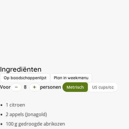
Ingrediënten
Op boodschappenlijst
Plan in weekmenu
−
+
Voor
8
personen
Metrisch
US cups/oz
1 citroen
2 appels (Jonagold)
100 g gedroogde abrikozen