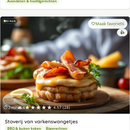
Avondeten & hoofdgerechten
AI-kok
Maak favoriet
6
👍
★★★★★
⏱ 2 min
👥 4
4.57 (28)
Stoverij van varkenswangetjes
BBQ & buiten koken
Bijgerechten