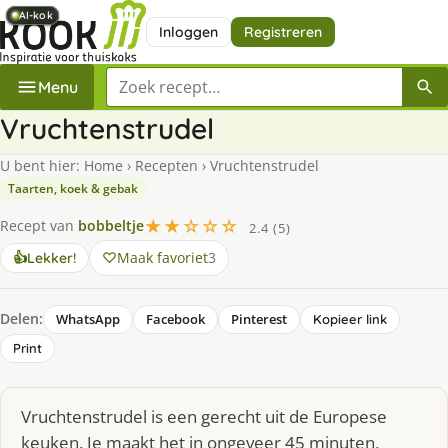
AI-kok
AI-kok
AI-kok
AI-kok
AI-kok
Inloggen
Registreren
Zoek een recept
Menu
Vruchtenstrudel
U bent hier:
Home
›
Recepten
›
Vruchtenstrudel
Taarten, koek & gebak
★★☆☆☆
Recept van
bobbeltje
2.4 (5)
Maak favoriet
3
👍
Lekker!
Delen:
WhatsApp
Facebook
Pinterest
Kopieer link
Print
Vruchtenstrudel is een gerecht uit de Europese
keuken. Je maakt het in ongeveer 45 minuten,