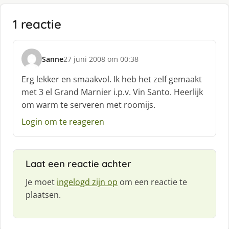
1 reactie
Sanne
27 juni 2008 om 00:38
s
c
Erg lekker en smaakvol. Ik heb het zelf gemaakt
h
met 3 el Grand Marnier i.p.v. Vin Santo. Heerlijk
r
om warm te serveren met roomijs.
e
e
Login om te reageren
f
:
Laat een reactie achter
Je moet
ingelogd zijn op
om een reactie te
plaatsen.