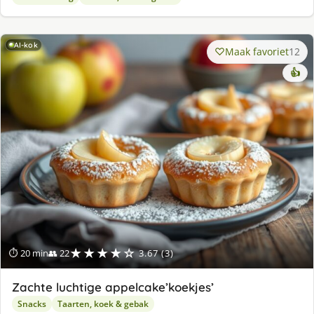
AI-kok
Maak favoriet
12
👍
★★★★☆
⏱ 20 min
👥 22
3.67 (3)
Zachte luchtige appelcake’koekjes’
Snacks
Taarten, koek & gebak