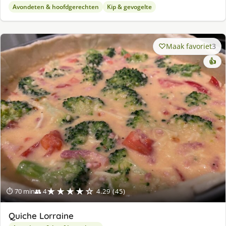
Avondeten & hoofdgerechten
Kip & gevogelte
Maak favoriet
3
👍
★★★★☆
⏱ 70 min
👥 4
4.29 (45)
Quiche Lorraine