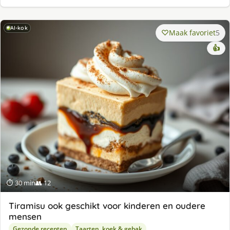
AI-kok
Maak favoriet
5
👍
⏱ 30 min
👥 12
Tiramisu ook geschikt voor kinderen en oudere
mensen
Gezonde recepten
Taarten, koek & gebak