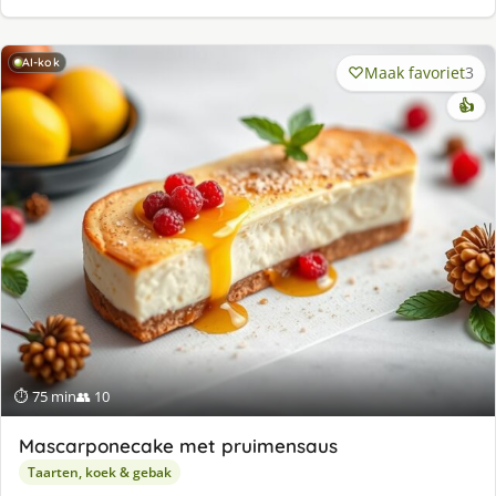
AI-kok
Maak favoriet
3
👍
⏱ 75 min
👥 10
Mascarponecake met pruimensaus
Taarten, koek & gebak