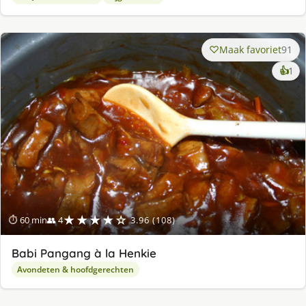
Maak favoriet
91
ke
👍
1
lek
ge
★★★★☆
⏱ 60 min
👥 4
3.96 (108)
Babi Pangang à la Henkie
Avondeten & hoofdgerechten