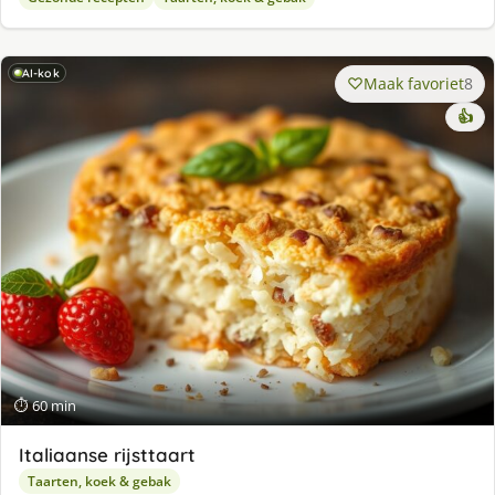
AI-kok
Maak favoriet
8
👍
⏱ 60 min
Italiaanse rijsttaart
Taarten, koek & gebak