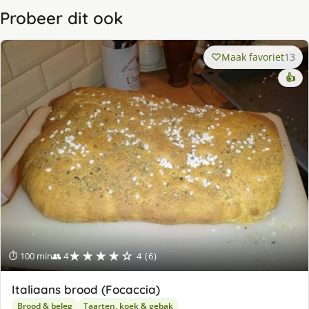
Probeer dit ook
Maak favoriet
13
👍
★★★★☆
⏱ 100 min
👥 4
4 (6)
Italiaans brood (Focaccia)
Brood & beleg
Taarten, koek & gebak