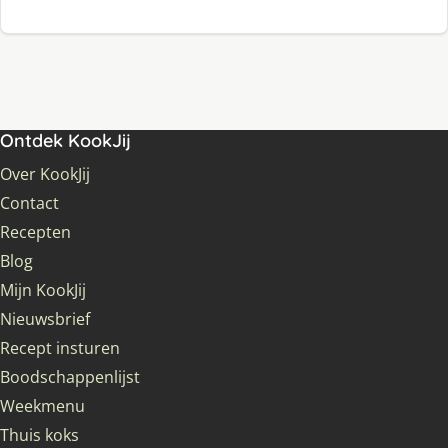
Ontdek KookJij
Over KookJij
Contact
Recepten
Blog
Mijn KookJij
Nieuwsbrief
Recept insturen
Boodschappenlijst
Weekmenu
Thuis koks