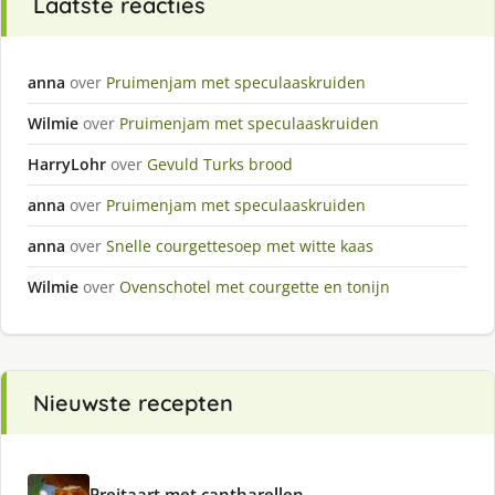
Laatste reacties
anna
over
Pruimenjam met speculaaskruiden
Wilmie
over
Pruimenjam met speculaaskruiden
HarryLohr
over
Gevuld Turks brood
anna
over
Pruimenjam met speculaaskruiden
anna
over
Snelle courgettesoep met witte kaas
Wilmie
over
Ovenschotel met courgette en tonijn
Nieuwste recepten
Preitaart met cantharellen