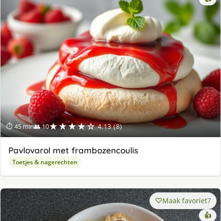
★★★★☆
⏱ 45 min
👥 10
4.13 (8)
Pavlovarol met frambozencoulis
Toetjes & nagerechten
Maak favoriet
7
👍