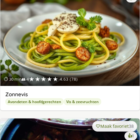
★★★★★
⏱ 30 min
👥 4
4.63 (78)
Zonnevis
Avondeten & hoofdgerechten
Vis & zeevruchten
Maak favoriet
38
ke
👍
1