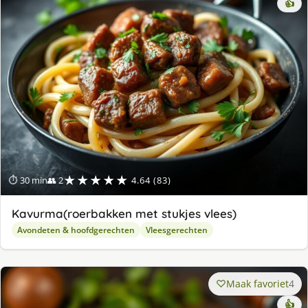
👍
★★★★★
⏱ 30 min
👥 2
4.64 (83)
Kavurma(roerbakken met stukjes vlees)
Avondeten & hoofdgerechten
Vleesgerechten
Maak favoriet
4
👍