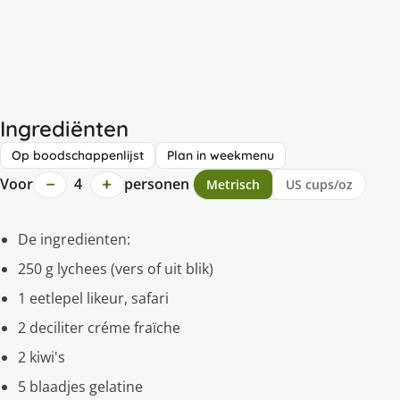
Ingrediënten
Op boodschappenlijst
Plan in weekmenu
−
+
Voor
4
personen
Metrisch
US cups/oz
De ingredienten:
250 g lychees (vers of uit blik)
1 eetlepel likeur, safari
2 deciliter créme fraïche
2 kiwi's
5 blaadjes gelatine