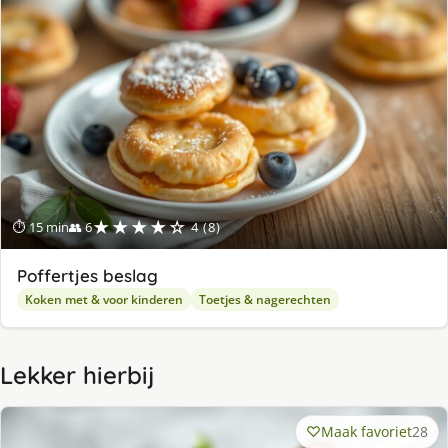
★★★★☆
⏱ 15 min
👥 6
4 (8)
Poffertjes beslag
Koken met & voor kinderen
Toetjes & nagerechten
Lekker hierbij
Maak favoriet
28