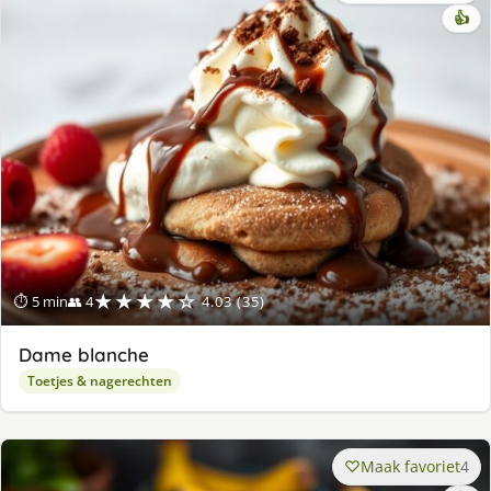
👍
★★★★☆
⏱ 5 min
👥 4
4.03 (35)
Dame blanche
Toetjes & nagerechten
Maak favoriet
4