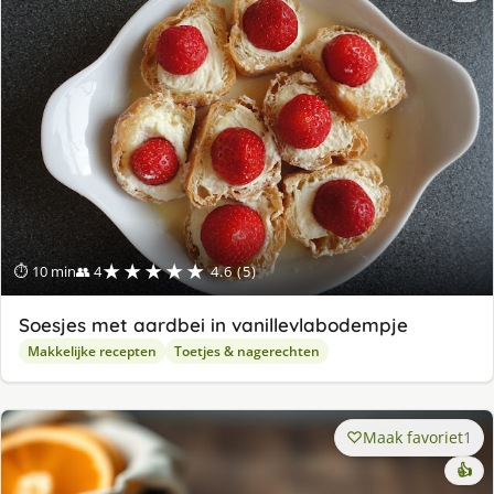
★★★★★
⏱ 10 min
👥 4
4.6 (5)
Soesjes met aardbei in vanillevlabodempje
Makkelijke recepten
Toetjes & nagerechten
Maak favoriet
1
👍