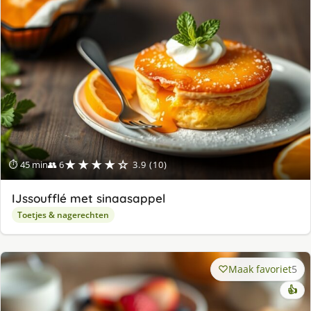
★★★★☆
⏱ 45 min
👥 6
3.9 (10)
IJssoufflé met sinaasappel
Toetjes & nagerechten
Maak favoriet
5
👍