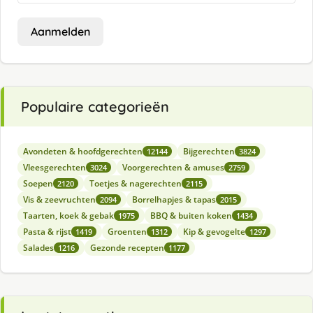
Aanmelden
Populaire categorieën
Avondeten & hoofdgerechten
Bijgerechten
12144
3824
Vleesgerechten
Voorgerechten & amuses
3024
2759
Soepen
Toetjes & nagerechten
2120
2115
Vis & zeevruchten
Borrelhapjes & tapas
2094
2015
Taarten, koek & gebak
BBQ & buiten koken
1975
1434
Pasta & rijst
Groenten
Kip & gevogelte
1419
1312
1297
Salades
Gezonde recepten
1216
1177