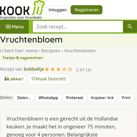
Inloggen
Registreren
Zoek een recept
Menu
Vruchtenbloem
U bent hier:
Home
›
Recepten
›
Vruchtenbloem
Toetjes & nagerechten
★★★☆☆
Recept van
bobbeltje
2.67 (3)
Maak favoriet
0
👍
Lekker!
Delen:
WhatsApp
Pinterest
Delen…
Kopieer link
Print
Vruchtenbloem is een gerecht uit de Hollandse
keuken. Je maakt het in ongeveer 75 minuten,
genoeg voor 4 personen. Belangrijkste