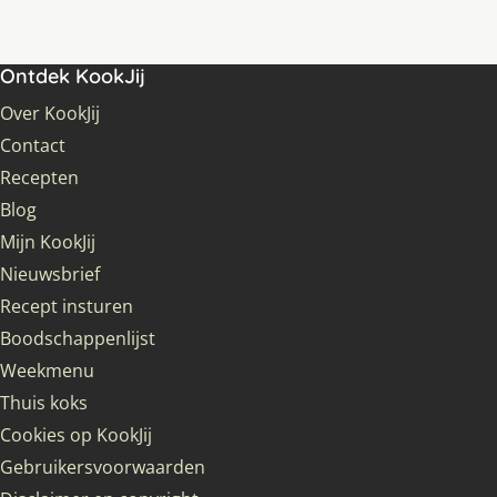
Ontdek KookJij
Over KookJij
Contact
Recepten
Blog
Mijn KookJij
Nieuwsbrief
Recept insturen
Boodschappenlijst
Weekmenu
Thuis koks
Cookies op KookJij
Gebruikersvoorwaarden