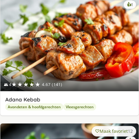
ke
👍
1
lek
ge
★★★★★
👥 4
4.67 (141)
Adana Kebab
Avondeten & hoofdgerechten
Vleesgerechten
Maak favoriet
12