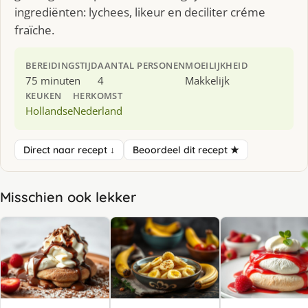
ingrediënten: lychees, likeur en deciliter créme
fraïche.
BEREIDINGSTIJD
AANTAL PERSONEN
MOEILIJKHEID
75 minuten
4
Makkelijk
KEUKEN
HERKOMST
Hollandse
Nederland
Direct naar recept ↓
Beoordeel dit recept ★
Misschien ook lekker