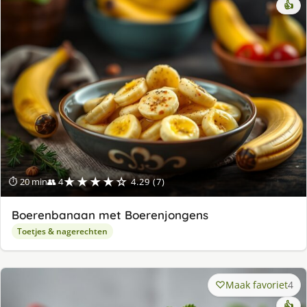
👍
★★★★☆
⏱ 20 min
👥 4
4.29 (7)
Boerenbanaan met Boerenjongens
Toetjes & nagerechten
Maak favoriet
4
👍