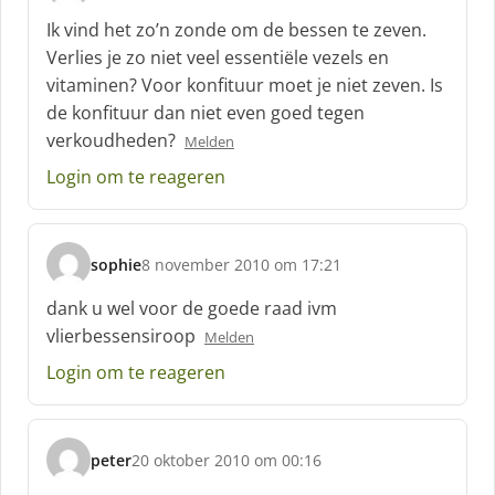
c
Ik vind het zo’n zonde om de bessen te zeven.
h
Verlies je zo niet veel essentiële vezels en
r
vitaminen? Voor konfituur moet je niet zeven. Is
e
de konfituur dan niet even goed tegen
e
f
verkoudheden?
Melden
:
Login om te reageren
sophie
8 november 2010 om 17:21
s
c
dank u wel voor de goede raad ivm
h
vlierbessensiroop
Melden
r
e
Login om te reageren
e
f
:
peter
20 oktober 2010 om 00:16
s
c