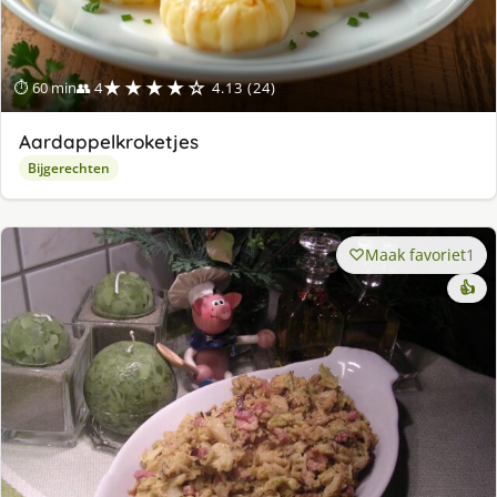
★★★★☆
⏱ 60 min
👥 4
4.13 (24)
Aardappelkroketjes
Bijgerechten
Maak favoriet
1
👍