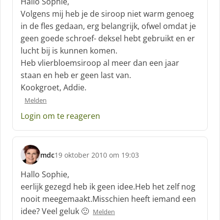
Hallo Sophie,
h
Volgens mij heb je de siroop niet warm genoeg
r
in de fles gedaan, erg belangrijk, ofwel omdat je
e
geen goede schroef- deksel hebt gebruikt en er
e
f
lucht bij is kunnen komen.
:
Heb vlierbloemsiroop al meer dan een jaar
staan en heb er geen last van.
Kookgroet, Addie.
Melden
Login om te reageren
mdc
19 oktober 2010 om 19:03
s
c
Hallo Sophie,
h
eerlijk gezegd heb ik geen idee.Heb het zelf nog
r
nooit meegemaakt.Misschien heeft iemand een
e
idee? Veel geluk 🙂
e
Melden