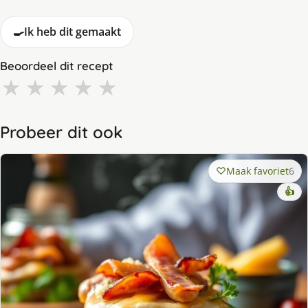
🍳
Ik heb dit gemaakt
Beoordeel dit recept
★
★
★
★
★
Probeer dit ook
Maak favoriet
6
👍