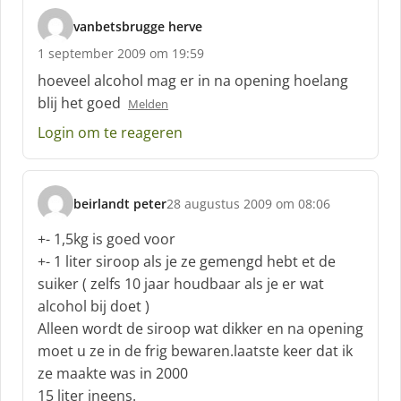
vanbetsbrugge herve
s
1 september 2009 om 19:59
c
h
hoeveel alcohol mag er in na opening hoelang
r
blij het goed
Melden
e
e
Login om te reageren
f
:
beirlandt peter
28 augustus 2009 om 08:06
s
c
+- 1,5kg is goed voor
h
+- 1 liter siroop als je ze gemengd hebt et de
r
suiker ( zelfs 10 jaar houdbaar als je er wat
e
alcohol bij doet )
e
f
Alleen wordt de siroop wat dikker en na opening
:
moet u ze in de frig bewaren.laatste keer dat ik
ze maakte was in 2000
15 liter ineens.