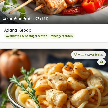
★★★★★
👥 4
4.67 (141)
Adana Kebab
Avondeten & hoofdgerechten
Vleesgerechten
Maak favoriet
90
👍