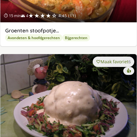
★★★★☆
⏱ 15 min
👥 4
4.45 (11)
Groenten stoofpotje…
Avondeten & hoofdgerechten
Bijgerechten
Maak favoriet
6
👍