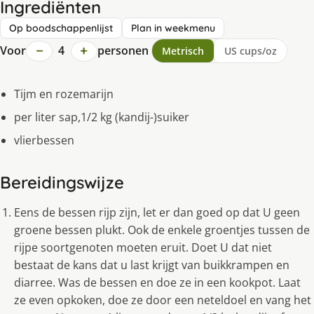
Ingrediënten
Op boodschappenlijst
Plan in weekmenu
−
+
Voor
4
personen
Metrisch
US cups/oz
Tijm en rozemarijn
per liter sap,1/2 kg (kandij-)suiker
vlierbessen
Bereidingswijze
Eens de bessen rijp zijn, let er dan goed op dat U geen
groene bessen plukt. Ook de enkele groentjes tussen de
rijpe soortgenoten moeten eruit. Doet U dat niet
bestaat de kans dat u last krijgt van buikkrampen en
diarree. Was de bessen en doe ze in een kookpot. Laat
ze even opkoken, doe ze door een neteldoel en vang het