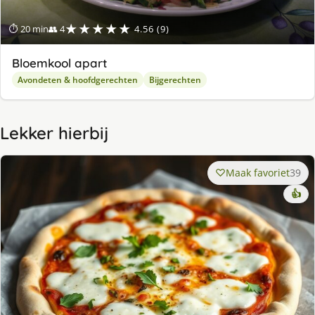
★★★★★
⏱ 20 min
👥 4
4.56 (9)
Bloemkool apart
Avondeten & hoofdgerechten
Bijgerechten
Lekker hierbij
Maak favoriet
39
👍