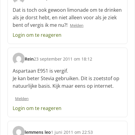
s
c
Dat is toch ook gewoon limonade om te drinken
h
als je dorst hebt, en niet alleen voor als je ziek
r
bent of vergis ik me nu?!
Melden
e
e
Login om te reageren
f
:
Rein
23 september 2011 om 18:12
s
c
Aspartaan E951 is vergif.
h
Je kan beter Stevia gebruiken. Dit is zoetstof op
r
natuurlijke basis. Kijk maar eens op internet.
e
e
Melden
f
:
Login om te reageren
lemmens leo
1 juni 2011 om 22:53