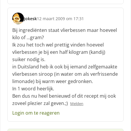
jokesk
12 maart 2009 om 17:31
s
c
Bij ingrediënten staat vlierbessen maar hoeveel
h
kilo of …gram?
r
Ik zou het toch wel prettig vinden hoeveel
e
vlierbessen je bij een half kilogram (kandij)
e
f
suiker nodig is.
:
in Duitsland heb ik ook bij iemand zelfgemaakte
vlierbessen siroop (in water om als verfrissende
limonade) bij warm weer gedronken.
In 1 woord heerlijk.
Ben dus nu heel benieuwd of dit recept mij ook
zoveel plezier zal geven.;)
Melden
Login om te reageren