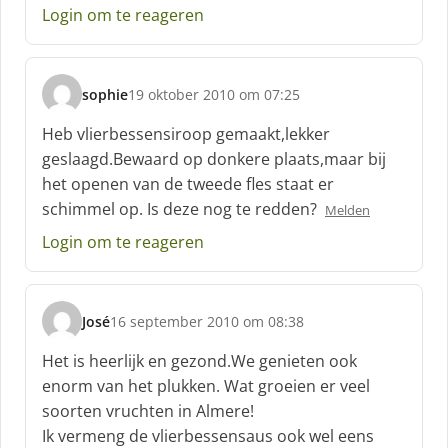
f
Login om te reageren
:
sophie
19 oktober 2010 om 07:25
s
c
Heb vlierbessensiroop gemaakt,lekker
h
geslaagd.Bewaard op donkere plaats,maar bij
r
het openen van de tweede fles staat er
e
schimmel op. Is deze nog te redden?
e
Melden
f
Login om te reageren
:
José
16 september 2010 om 08:38
s
c
Het is heerlijk en gezond.We genieten ook
h
enorm van het plukken. Wat groeien er veel
r
soorten vruchten in Almere!
e
Ik vermeng de vlierbessensaus ook wel eens
e