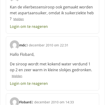
s
c
Kan de vlierbessensiroop ook gemaakt worden
h
met aspartaansuiker, omdat ik suikerziekte heb
r
?
Melden
e
e
Login om te reageren
f
:
mdc
3 december 2010 om 22:31
s
c
Hallo Flobard,
h
r
De siroop wordt met kokend water verdund 1
e
op 2 en zeer warm in kleine slokjes gedronken.
e
Melden
f
:
Login om te reageren
Flobard
2 december 2010 om 14:33
s