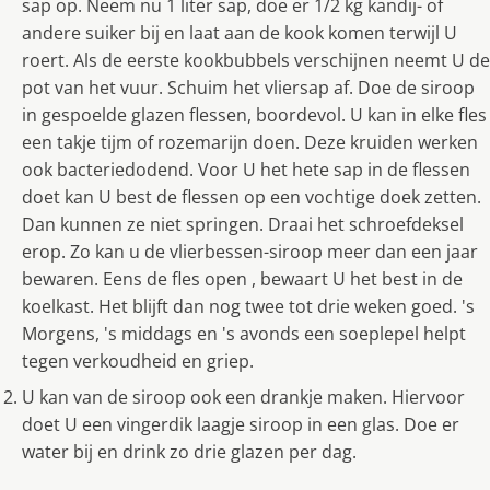
sap op. Neem nu 1 liter sap, doe er 1/2 kg kandij- of
andere suiker bij en laat aan de kook komen terwijl U
roert. Als de eerste kookbubbels verschijnen neemt U de
pot van het vuur. Schuim het vliersap af. Doe de siroop
in gespoelde glazen flessen, boordevol. U kan in elke fles
een takje tijm of rozemarijn doen. Deze kruiden werken
ook bacteriedodend. Voor U het hete sap in de flessen
doet kan U best de flessen op een vochtige doek zetten.
Dan kunnen ze niet springen. Draai het schroefdeksel
erop. Zo kan u de vlierbessen-siroop meer dan een jaar
bewaren. Eens de fles open , bewaart U het best in de
koelkast. Het blijft dan nog twee tot drie weken goed. 's
Morgens, 's middags en 's avonds een soeplepel helpt
tegen verkoudheid en griep.
U kan van de siroop ook een drankje maken. Hiervoor
doet U een vingerdik laagje siroop in een glas. Doe er
water bij en drink zo drie glazen per dag.