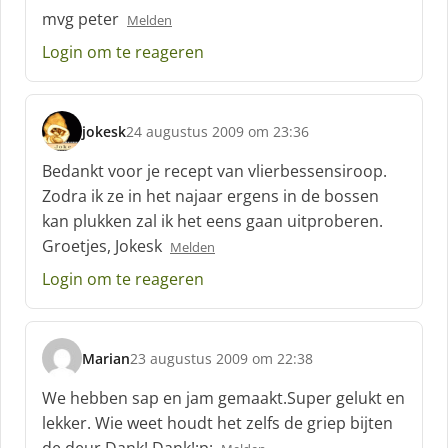
mvg peter
Melden
Login om te reageren
jokesk
24 augustus 2009 om 23:36
s
c
Bedankt voor je recept van vlierbessensiroop.
h
Zodra ik ze in het najaar ergens in de bossen
r
kan plukken zal ik het eens gaan uitproberen.
e
Groetjes, Jokesk
e
Melden
f
Login om te reageren
:
Marian
23 augustus 2009 om 22:38
s
c
We hebben sap en jam gemaakt.Super gelukt en
h
lekker. Wie weet houdt het zelfs de griep bijten
r