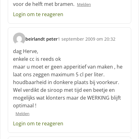
f
voor de helft met bramen.
Melden
:
Login om te reageren
beirlandt peter
1 september 2009 om 20:32
s
c
dag Herve,
h
enkele cc is reeds ok
r
maar u moet er geen apperitief van maken , he
e
laat ons zeggen maximum 5 cl per liter.
e
f
houdbaarheid in donkere plaats bij voorkeur.
:
Wel verdikt de siroop met tijd een beetje en
mogelijks wat klonters maar de WERKING blijft
optimaal !
Melden
Login om te reageren