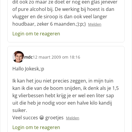
dit ook zo maar ze doet er nog een glas jenever
r
of pure alcohol bij. De werking bij hoest is dan
e
vlugger en de siroop is dan ook veel langer
e
f
houdbaar, zeker 6 maanden.;):p;)
Melden
:
Login om te reageren
mdc
12 maart 2009 om 18:16
s
c
Hallo Jokesk,:p
h
r
Ik kan het jou niet precies zeggen, in mijn tuin
e
kan ik die van de boom snijden, ik denk als je 1,5
e
kg vlierbessen hebt krijg je er wel een liter sap
f
uit die heb je nodig voor een halve kilo kandij
:
suiker.
Veel succes 😀 groetjes
Melden
Login om te reageren