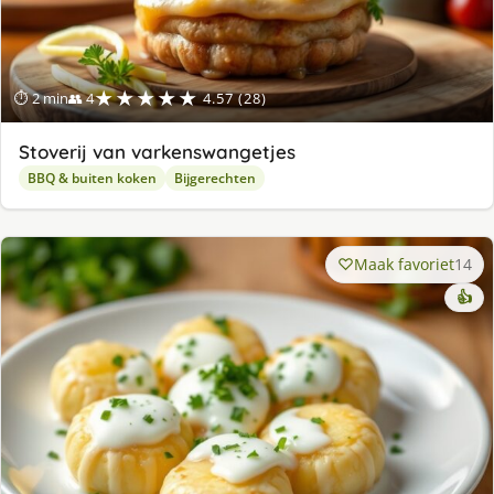
★★★★★
⏱ 2 min
👥 4
4.57 (28)
Stoverij van varkenswangetjes
BBQ & buiten koken
Bijgerechten
Maak favoriet
14
👍