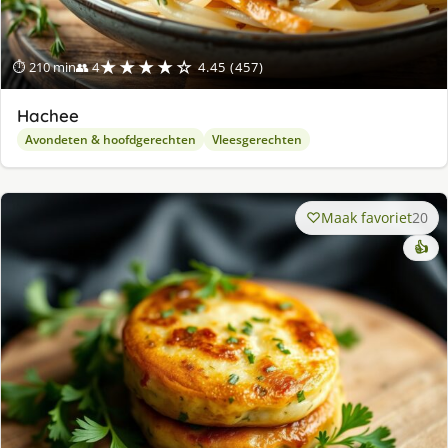
★★★★☆
⏱ 210 min
👥 4
4.45 (457)
Hachee
Avondeten & hoofdgerechten
Vleesgerechten
Maak favoriet
20
👍