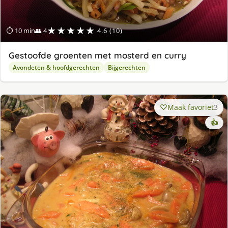
★★★★★
⏱ 10 min
👥 4
4.6 (10)
Gestoofde groenten met mosterd en curry
Avondeten & hoofdgerechten
Bijgerechten
Maak favoriet
3
👍