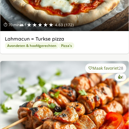
★★★★★
⏱ 70 min
👥 1
4.63 (172)
Lahmacun = Turkse pizza
Avondeten & hoofdgerechten
Pizza's
Maak favoriet
28
ke
👍
1
lek
ge