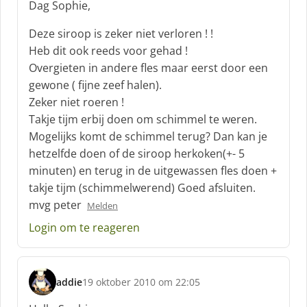
Dag Sophie,
h
r
Deze siroop is zeker niet verloren ! !
e
Heb dit ook reeds voor gehad !
e
Overgieten in andere fles maar eerst door een
f
gewone ( fijne zeef halen).
:
Zeker niet roeren !
Takje tijm erbij doen om schimmel te weren.
Mogelijks komt de schimmel terug? Dan kan je
hetzelfde doen of de siroop herkoken(+- 5
minuten) en terug in de uitgewassen fles doen +
takje tijm (schimmelwerend) Goed afsluiten.
mvg peter
Melden
Login om te reageren
addie
19 oktober 2010 om 22:05
s
c