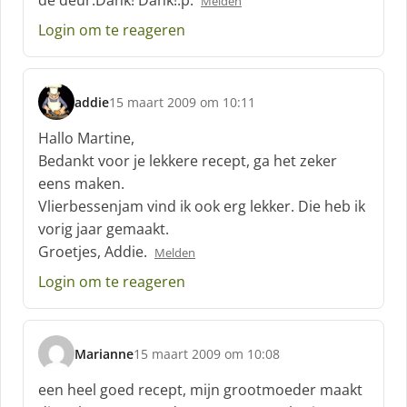
de deur.Dank! Dank!:p:
Melden
e
e
Login om te reageren
f
:
addie
15 maart 2009 om 10:11
s
c
Hallo Martine,
h
Bedankt voor je lekkere recept, ga het zeker
r
eens maken.
e
Vlierbessenjam vind ik ook erg lekker. Die heb ik
e
f
vorig jaar gemaakt.
:
Groetjes, Addie.
Melden
Login om te reageren
Marianne
15 maart 2009 om 10:08
s
c
een heel goed recept, mijn grootmoeder maakt
h