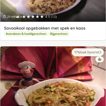
★★★★★
⏱ 20 min
👥 4
4.5 (12)
Savooikool opgebakken met spek en kaas
Avondeten & hoofdgerechten
Bijgerechten
Maak favoriet
3
👍