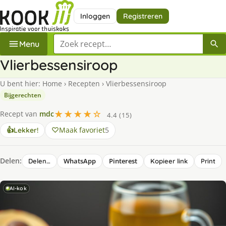
Inloggen
Registreren
Zoek een recept
Menu
Vlierbessensiroop
U bent hier:
Home
›
Recepten
›
Vlierbessensiroop
Bijgerechten
★★★★☆
Recept van
mdc
4.4 (15)
Maak favoriet
5
👍
Lekker!
Delen:
WhatsApp
Pinterest
Delen…
Kopieer link
Print
AI-kok