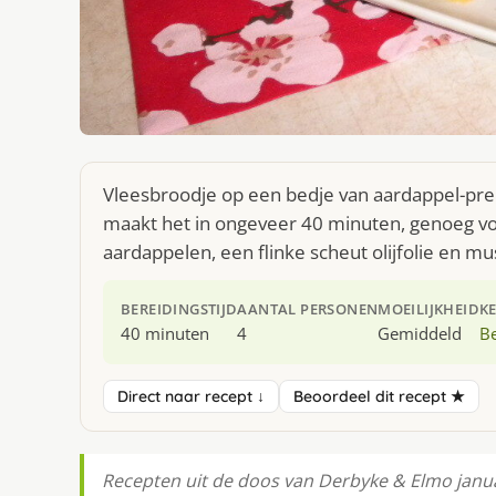
Vleesbroodje op een bedje van aardappel-prei
maakt het in ongeveer 40 minuten, genoeg voo
aardappelen, een flinke scheut olijfolie en m
BEREIDINGSTIJD
AANTAL PERSONEN
MOEILIJKHEID
K
40 minuten
4
Gemiddeld
Be
Direct naar recept ↓
Beoordeel dit recept ★
Recepten uit de doos van Derbyke & Elmo janua