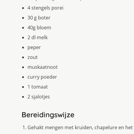
4 stengels porei
30 g boter
40g bloem
2 dl melk
peper
zout
muskaatnoot
curry poeder
1 tomaat
2 sjalotjes
Bereidingswijze
Gehakt mengen met kruiden, chapelure en het 