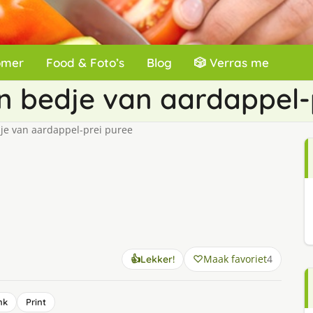
omer
Food & Foto’s
Blog
🎲 Verras me
n bedje van aardappel-
je van aardappel-prei puree
Maak favoriet
4
👍
Lekker!
nk
Print