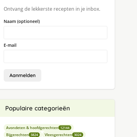
Ontvang de lekkerste recepten in je inbox.
Naam (optioneel)
E-mail
Aanmelden
Populaire categorieën
Avondeten & hoofdgerechten
12144
Bijgerechten
Vleesgerechten
3824
3024