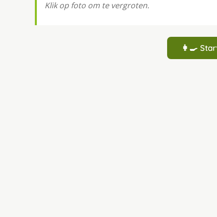
Klik op foto om te vergroten.
👩‍🍳 St