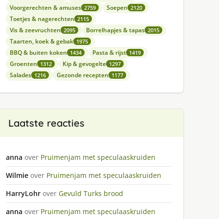
Voorgerechten & amuses
Soepen
2759
2120
Toetjes & nagerechten
2115
Vis & zeevruchten
Borrelhapjes & tapas
2095
2015
Taarten, koek & gebak
1975
BBQ & buiten koken
Pasta & rijst
1434
1419
Groenten
Kip & gevogelte
1312
1297
Salades
Gezonde recepten
1216
1177
Laatste reacties
anna
over
Pruimenjam met speculaaskruiden
Wilmie
over
Pruimenjam met speculaaskruiden
HarryLohr
over
Gevuld Turks brood
anna
over
Pruimenjam met speculaaskruiden