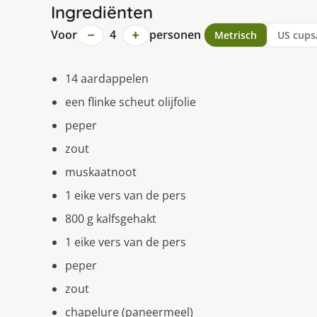
Ingrediënten
−
+
Voor
4
personen
Metrisch
US cups
14 aardappelen
een flinke scheut olijfolie
peper
zout
muskaatnoot
1 eike vers van de pers
800 g kalfsgehakt
1 eike vers van de pers
peper
zout
chapelure (paneermeel)