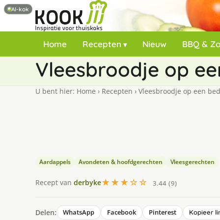
AI-kok
Home
Recepten
Nieuw
BBQ & Z
Vleesbroodje op ee
U bent hier:
Home
›
Recepten
›
Vleesbroodje op een bed
Aardappels
Avondeten & hoofdgerechten
Vleesgerechten
★★★☆☆
Recept van
derbyke
3.44 (9)
Delen:
WhatsApp
Facebook
Pinterest
Kopieer li