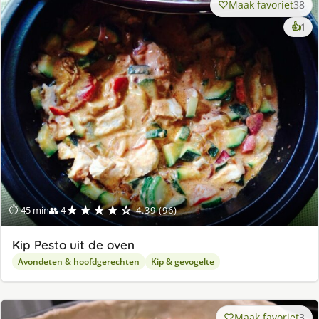
Maak favoriet
38
ke
👍
1
lek
ge
★★★★☆
⏱ 45 min
👥 4
4.39 (96)
Kip Pesto uit de oven
Avondeten & hoofdgerechten
Kip & gevogelte
Maak favoriet
3