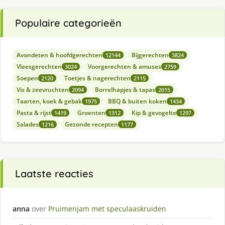
Populaire categorieën
Avondeten & hoofdgerechten
Bijgerechten
12144
3824
Vleesgerechten
Voorgerechten & amuses
3024
2759
Soepen
Toetjes & nagerechten
2120
2115
Vis & zeevruchten
Borrelhapjes & tapas
2094
2015
Taarten, koek & gebak
BBQ & buiten koken
1975
1434
Pasta & rijst
Groenten
Kip & gevogelte
1419
1312
1297
Salades
Gezonde recepten
1216
1177
Laatste reacties
anna
over
Pruimenjam met speculaaskruiden