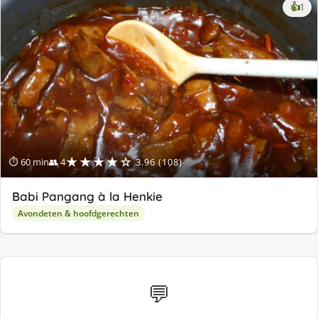
ke
👍
1
lek
ge
★★★★☆
⏱ 60 min
👥 4
3.96 (108)
Babi Pangang à la Henkie
Avondeten & hoofdgerechten
💬