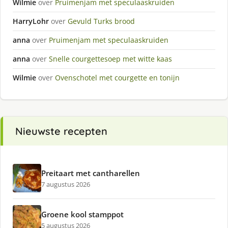
Wilmie
over
Pruimenjam met speculaaskruiden
HarryLohr
over
Gevuld Turks brood
anna
over
Pruimenjam met speculaaskruiden
anna
over
Snelle courgettesoep met witte kaas
Wilmie
over
Ovenschotel met courgette en tonijn
Nieuwste recepten
Preitaart met cantharellen
7 augustus 2026
Groene kool stamppot
5 augustus 2026