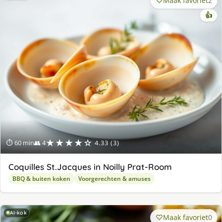
Maak favoriet
2
👍
★★★★☆
⏱ 60 min
👥 4
4.33 (3)
Coquilles St.Jacques in Noilly Prat-Room
BBQ & buiten koken
Voorgerechten & amuses
AI-kok
Maak favoriet
0