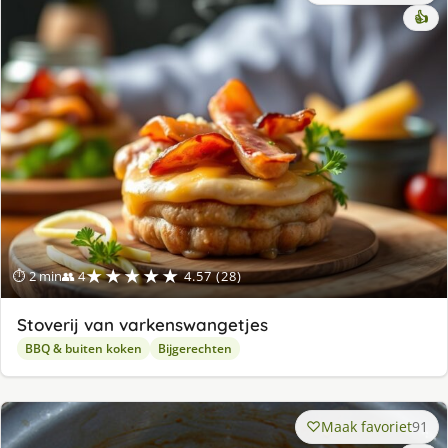
👍
★★★★★
⏱ 2 min
👥 4
4.57 (28)
Stoverij van varkenswangetjes
BBQ & buiten koken
Bijgerechten
Maak favoriet
91