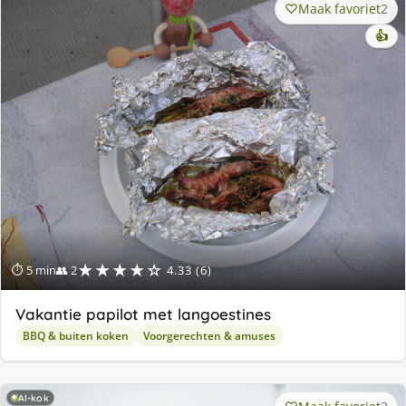
Maak favoriet
2
👍
★★★★☆
⏱ 5 min
👥 2
4.33 (6)
Vakantie papilot met langoestines
BBQ & buiten koken
Voorgerechten & amuses
AI-kok