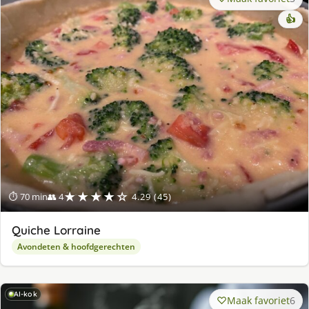
👍
★★★★☆
⏱ 70 min
👥 4
4.29 (45)
Quiche Lorraine
Avondeten & hoofdgerechten
AI-kok
Maak favoriet
6