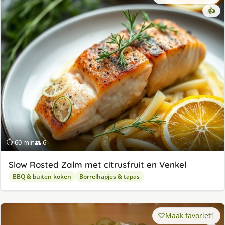
👍
⏱ 60 min
👥 6
Slow Rosted Zalm met citrusfruit en Venkel
BBQ & buiten koken
Borrelhapjes & tapas
Maak favoriet
1