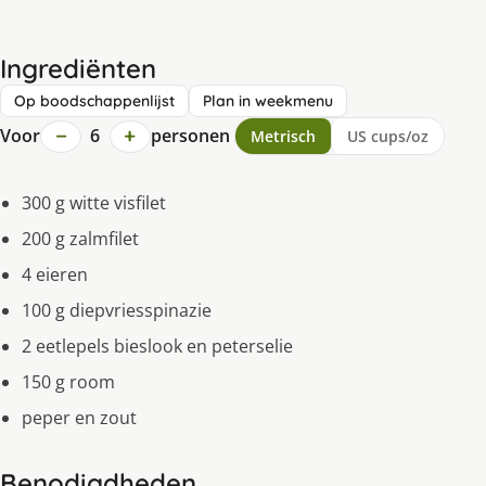
Ingrediënten
Op boodschappenlijst
Plan in weekmenu
−
+
Voor
6
personen
Metrisch
US cups/oz
300 g witte visfilet
200 g zalmfilet
4 eieren
100 g diepvriesspinazie
2 eetlepels bieslook en peterselie
150 g room
peper en zout
Benodigdheden