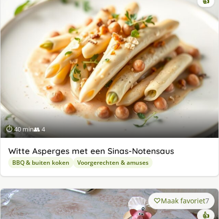
👍
⏱ 40 min
👥 4
Witte Asperges met een Sinas-Notensaus
BBQ & buiten koken
Voorgerechten & amuses
Maak favoriet
7
👍