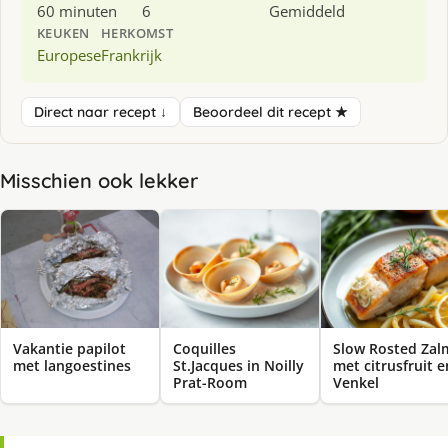
60 minuten
6
Gemiddeld
KEUKEN
HERKOMST
Europese
Frankrijk
Direct naar recept ↓
Beoordeel dit recept ★
Misschien ook lekker
Vakantie papilot
Coquilles
Slow Rosted Zal
met langoestines
St.Jacques in Noilly
met citrusfruit e
Prat-Room
Venkel