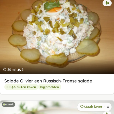
👍
⏱ 30 min
👥 6
Salade Olivier een Russisch-Franse salade
BBQ & buiten koken
Bijgerechten
AI-kok
Maak favoriet
4