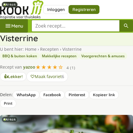
AI-kok
AI-kok
AI-kok
Inloggen
Registreren
Zoek een recept
Menu
Visterrine
U bent hier:
Home
›
Recepten
›
Visterrine
BBQ & buiten koken
Makkelijke recepten
Voorgerechten & amuses
★★★★☆
Recept van
yazoo
4 (1)
Maak favoriet
6
👍
Lekker!
Delen:
WhatsApp
Facebook
Pinterest
Kopieer link
Print
AI-kok