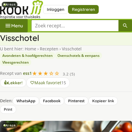
AI-kok
AI-kok
AI-kok
AI-kok
AI-kok
AI-kok
Inloggen
Registreren
Zoek een recept
Menu
Visschotel
U bent hier:
Home
›
Recepten
›
Visschotel
Avondeten & hoofdgerechten
Ovenschotels & eenpans
Vleesgerechten
★★★☆☆
Recept van
ess1
3.2 (5)
Maak favoriet
15
👍
Lekker!
Delen:
WhatsApp
Facebook
Pinterest
Kopieer link
Print
AI-kok