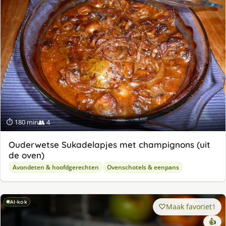
⏱ 180 min
👥 4
Ouderwetse Sukadelapjes met champignons (uit
de oven)
Avondeten & hoofdgerechten
Ovenschotels & eenpans
AI-kok
Maak favoriet
1
👍