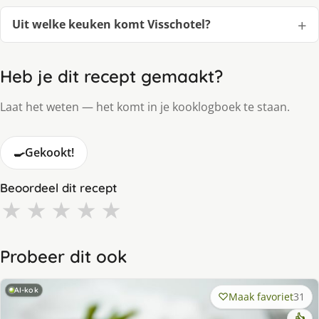
Uit welke keuken komt Visschotel?
Heb je dit recept gemaakt?
Laat het weten — het komt in je kooklogboek te staan.
🍳
Gekookt!
Beoordeel dit recept
★
★
★
★
★
Probeer dit ook
AI-kok
Maak favoriet
31
👍