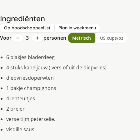
Ingrediënten
Op boodschappenlijst
Plan in weekmenu
−
+
Voor
3
personen
Metrisch
US cups/oz
6 plakjes bladerdeeg
4 stuks kabeljauw ( vers of uit de diepvries)
diepvriesdoperwten
1 bakje champignons
4 lenteuitjes
2 preien
verse tijm,peterselie.
visdille saus