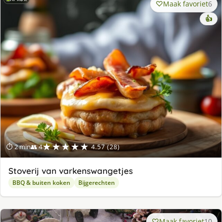
Maak favoriet
6
👍
★★★★★
⏱ 2 min
👥 4
4.57 (28)
Stoverij van varkenswangetjes
BBQ & buiten koken
Bijgerechten
Maak favoriet
10