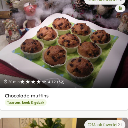
👍
★★★★☆
⏱ 30 min
4.12 (52)
Chocolade muffins
Taarten, koek & gebak
Maak favoriet
21