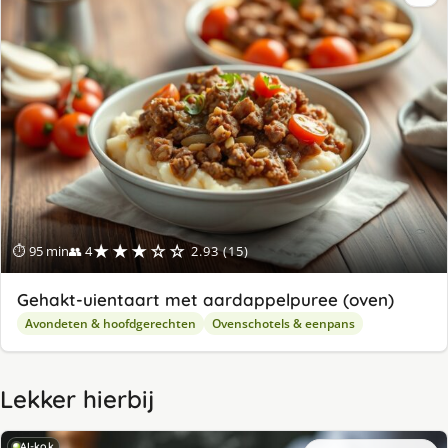
★★★☆☆
⏱ 95 min
👥 4
2.93 (15)
Gehakt-uientaart met aardappelpuree (oven)
Avondeten & hoofdgerechten
Ovenschotels & eenpans
Lekker hierbij
AI-kok