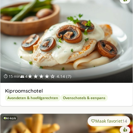
★★★★☆
⏱ 15 min
👥 4
4.14 (7)
Kiproomschotel
Avondeten & hoofdgerechten
Ovenschotels & eenpans
AI-kok
Maak favoriet
14
👍