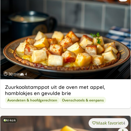
⏱ 30 min
👥 4
Zuurkoolstamppot uit de oven met appel,
hamblokjes en gevulde brie
Avondeten & hoofdgerechten
Ovenschotels & eenpans
AI-kok
Maak favoriet
4