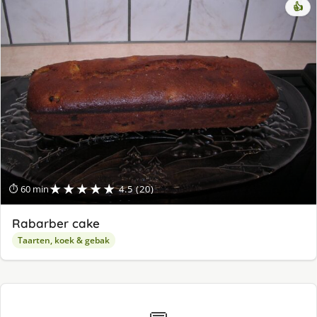
👍
★★★★★
⏱ 60 min
4.5 (20)
Rabarber cake
Taarten, koek & gebak