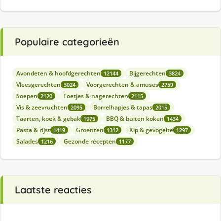
Populaire categorieën
Avondeten & hoofdgerechten
Bijgerechten
12144
3824
Vleesgerechten
Voorgerechten & amuses
3024
2759
Soepen
Toetjes & nagerechten
2120
2115
Vis & zeevruchten
Borrelhapjes & tapas
2095
2015
Taarten, koek & gebak
BBQ & buiten koken
1975
1434
Pasta & rijst
Groenten
Kip & gevogelte
1419
1312
1297
Salades
Gezonde recepten
1216
1177
Laatste reacties