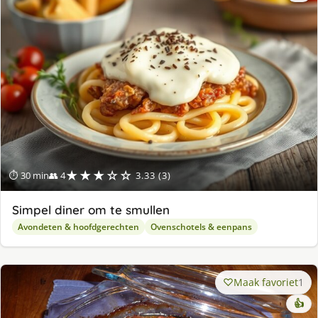
★★★☆☆
⏱ 30 min
👥 4
3.33 (3)
Simpel diner om te smullen
Avondeten & hoofdgerechten
Ovenschotels & eenpans
Maak favoriet
1
👍