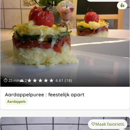
👍
★★★★★
⏱ 25 min
👥 2
4.61 (18)
Aardappelpuree : feestelijk apart
Aardappels
Maak favoriet
6