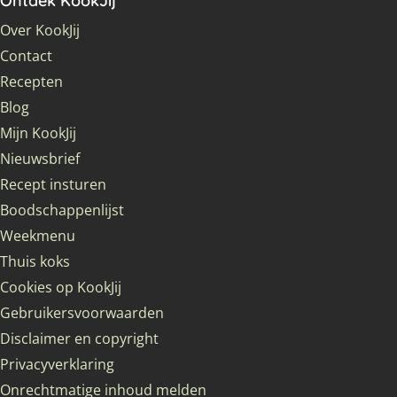
Ontdek KookJij
Over KookJij
Contact
Recepten
Blog
Mijn KookJij
Nieuwsbrief
Recept insturen
Boodschappenlijst
Weekmenu
Thuis koks
Cookies op KookJij
Gebruikersvoorwaarden
Disclaimer en copyright
Privacyverklaring
Onrechtmatige inhoud melden