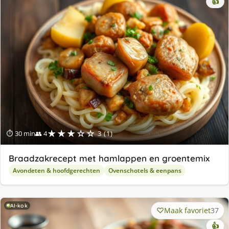
👍
★★★☆☆
⏱ 30 min
👥 4
3 (1)
Braadzakrecept met hamlappen en groentemix
Avondeten & hoofdgerechten
Ovenschotels & eenpans
AI-kok
Maak favoriet
37
👍