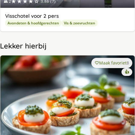
★★★★☆
👥 2
3.86 (7)
Visschotel voor 2 pers
Avondeten & hoofdgerechten
Vis & zeevruchten
Lekker hierbij
Maak favoriet
8
👍