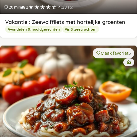
★★★★☆
⏱ 20 min
👥 2
4.33 (6)
Vakantie : Zeewolffilets met hartelijke groenten
Avondeten & hoofdgerechten
Vis & zeevruchten
Maak favoriet
5
👍