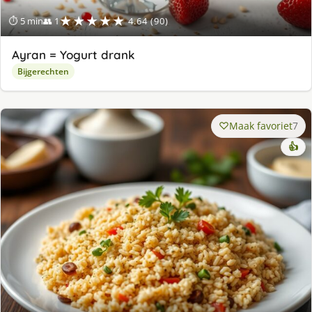
★★★★★
⏱ 5 min
👥 1
4.64 (90)
Ayran = Yogurt drank
Bijgerechten
Maak favoriet
7
👍