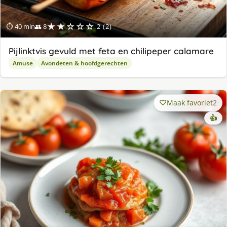
★★☆☆☆
⏱ 40 min
👥 8
2 (2)
Pijlinktvis gevuld met feta en chilipeper calamare
Amuse
Avondeten & hoofdgerechten
Maak favoriet
2
👍