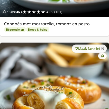
★★★★★
⏱ 15 min
👥 4
4.65 (101)
Canapés met mozzarella, tomaat en pesto
Bijgerechten
Brood & beleg
Maak favoriet
19
👍