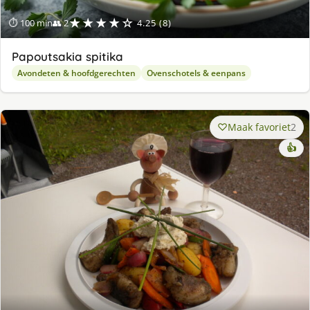
★★★★☆
⏱ 100 min
👥 2
4.25 (8)
Papoutsakia spitika
Avondeten & hoofdgerechten
Ovenschotels & eenpans
Maak favoriet
2
👍