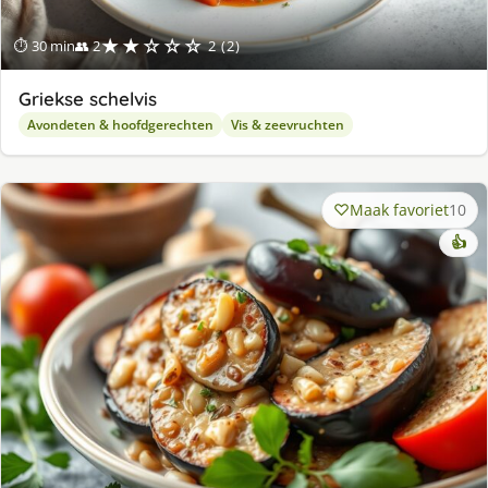
★★☆☆☆
⏱ 30 min
👥 2
2 (2)
Griekse schelvis
Avondeten & hoofdgerechten
Vis & zeevruchten
Maak favoriet
10
👍