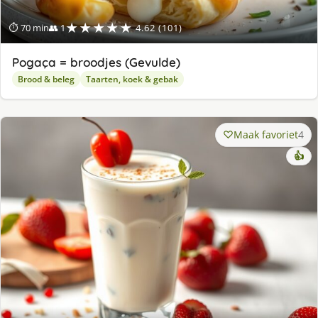
★★★★★
⏱ 70 min
👥 1
4.62 (101)
Pogaça = broodjes (Gevulde)
Brood & beleg
Taarten, koek & gebak
Maak favoriet
4
👍