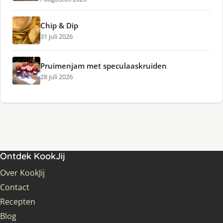
Chip & Dip
31 juli 2026
Pruimenjam met speculaaskruiden
28 juli 2026
Ontdek KookJij
Over KookJij
Contact
Recepten
Blog