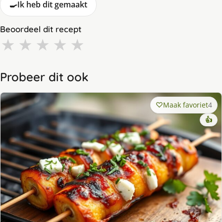
🍳
Ik heb dit gemaakt
Beoordeel dit recept
★
★
★
★
★
Probeer dit ook
Maak favoriet
4
👍