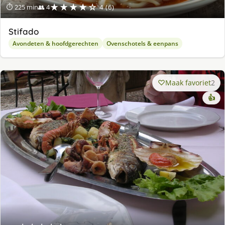
★★★★☆
⏱ 225 min
👥 4
4 (6)
Stifado
Avondeten & hoofdgerechten
Ovenschotels & eenpans
Maak favoriet
2
👍