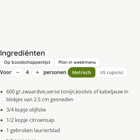
Ingrediënten
Op boodschappenlijst
Plan in weekmenu
−
+
Voor
4
personen
Metrisch
US cups/oz
600 gr.zwaardvis,verse tonijn,koolvis of kabeljauw in
blokjes van 2.5 cm gesneden
3/4 kopje olijfolie
1/2 kopje citroensap
1 gebroken laurierblad