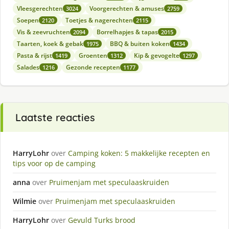
Vleesgerechten
Voorgerechten & amuses
3024
2759
Soepen
Toetjes & nagerechten
2120
2115
Vis & zeevruchten
Borrelhapjes & tapas
2094
2015
Taarten, koek & gebak
BBQ & buiten koken
1975
1434
Pasta & rijst
Groenten
Kip & gevogelte
1419
1312
1297
Salades
Gezonde recepten
1216
1177
Laatste reacties
HarryLohr
over
Camping koken: 5 makkelijke recepten en
tips voor op de camping
anna
over
Pruimenjam met speculaaskruiden
Wilmie
over
Pruimenjam met speculaaskruiden
HarryLohr
over
Gevuld Turks brood