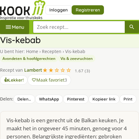
Inloggen
Registreren
Zoek een recept
Menu
Vis-kebab
U bent hier:
Home
›
Recepten
›
Vis-kebab
Avondeten & hoofdgerechten
Vis & zeevruchten
★★☆☆☆
Recept van
Lambert
1.67 (3)
Maak favoriet
3
👍
Lekker!
Delen:
WhatsApp
Pinterest
Delen…
Kopieer link
Print
Vis-kebab is een gerecht uit de Balkan keuken. Je
maakt het in ongeveer 45 minuten, genoeg voor 4
personen. Belangrijkste ingrediënten: gebroken