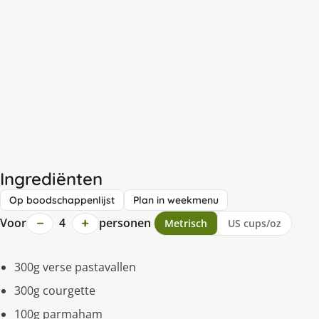
Ingrediënten
Op boodschappenlijst
Plan in weekmenu
−
+
Voor
4
personen
Metrisch
US cups/oz
300g verse pastavallen
300g courgette
100g parmaham