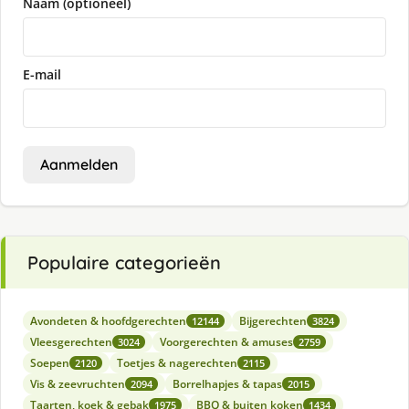
Naam (optioneel)
E-mail
Aanmelden
Populaire categorieën
Avondeten & hoofdgerechten
Bijgerechten
12144
3824
Vleesgerechten
Voorgerechten & amuses
3024
2759
Soepen
Toetjes & nagerechten
2120
2115
Vis & zeevruchten
Borrelhapjes & tapas
2094
2015
Taarten, koek & gebak
BBQ & buiten koken
1975
1434