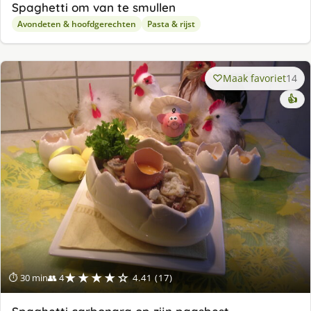
Spaghetti om van te smullen
Avondeten & hoofdgerechten
Pasta & rijst
Maak favoriet
14
👍
★★★★☆
⏱ 30 min
👥 4
4.41 (17)