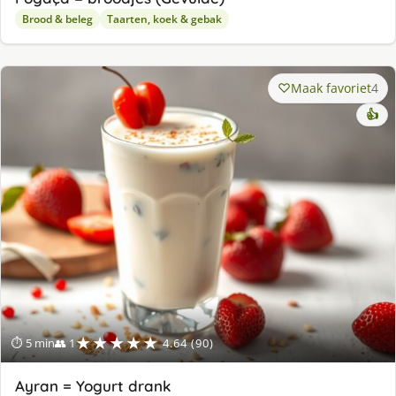
Brood & beleg
Taarten, koek & gebak
Maak favoriet
4
👍
★★★★★
⏱ 5 min
👥 1
4.64 (90)
Ayran = Yogurt drank