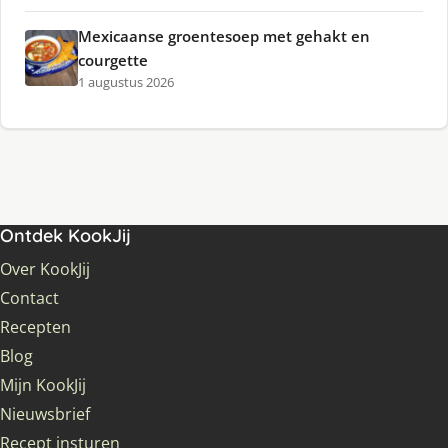
Mexicaanse groentesoep met gehakt en
courgette
1 augustus 2026
Ontdek KookJij
Over KookJij
Contact
Recepten
Blog
Mijn KookJij
Nieuwsbrief
Recept insturen