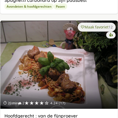
Spaghetti carbonara op zijn paasbest
Avondeten & hoofdgerechten
Pasen
Maak favoriet
12
👍
★★★★☆
⏱ 20 min
👥 2
4.24 (17)
Hoofdgerecht : van de fijnproever