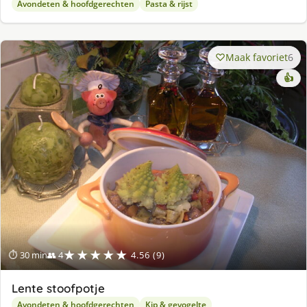
Avondeten & hoofdgerechten
Pasta & rijst
Maak favoriet
6
👍
★★★★★
⏱ 30 min
👥 4
4.56 (9)
Lente stoofpotje
Avondeten & hoofdgerechten
Kip & gevogelte