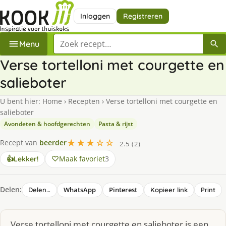
Inloggen
Registreren
Zoek een recept
Menu
Verse tortelloni met courgette en
salieboter
U bent hier:
Home
›
Recepten
›
Verse tortelloni met courgette en
salieboter
Avondeten & hoofdgerechten
Pasta & rijst
★★★☆☆
Recept van
beerder
2.5 (2)
Maak favoriet
3
👍
Lekker!
Delen:
WhatsApp
Pinterest
Delen…
Kopieer link
Print
Verse tortelloni met courgette en salieboter is een