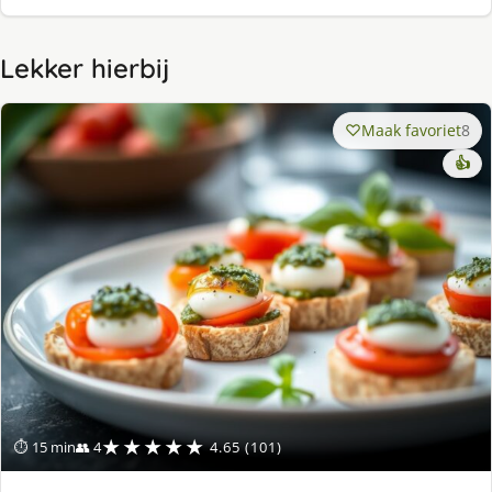
Lekker hierbij
Maak favoriet
8
👍
★★★★★
⏱ 15 min
👥 4
4.65 (101)