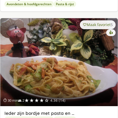
Avondeten & hoofdgerechten
Pasta & rijst
Maak favoriet
5
👍
★★★★☆
⏱ 30 min
👥 2
4.36 (14)
Ieder zijn bordje met pasta en …