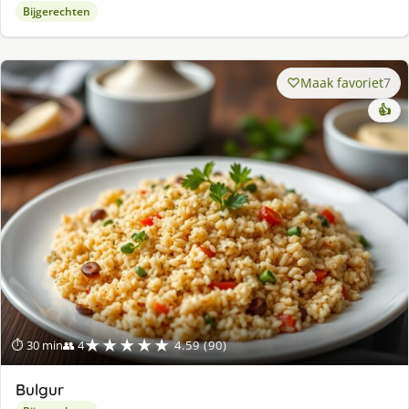
Bijgerechten
Maak favoriet
7
👍
★★★★★
⏱ 30 min
👥 4
4.59 (90)
Bulgur