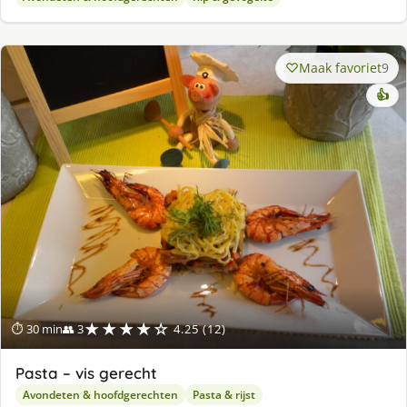
Maak favoriet
9
👍
★★★★☆
⏱ 30 min
👥 3
4.25 (12)
Pasta – vis gerecht
Avondeten & hoofdgerechten
Pasta & rijst