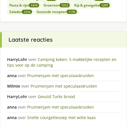
Pasta & rijst
Groenten
Kip & gevogelte
1419
1312
1297
Salades
Gezonde recepten
1216
1178
Laatste reacties
HarryLohr
over
Camping koken: 5 makkelijke recepten en
tips voor op de camping
anna
over
Pruimenjam met speculaaskruiden
Wilmie
over
Pruimenjam met speculaaskruiden
HarryLohr
over
Gevuld Turks brood
anna
over
Pruimenjam met speculaaskruiden
anna
over
Snelle courgettesoep met witte kaas