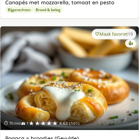
Canapés met mozzarella, tomaat en pesto
Bijgerechten
Brood & beleg
Maak favoriet
19
👍
★★★★★
⏱ 70 min
👥 1
4.62 (101)
Pogaça = broodjes (Gevulde)