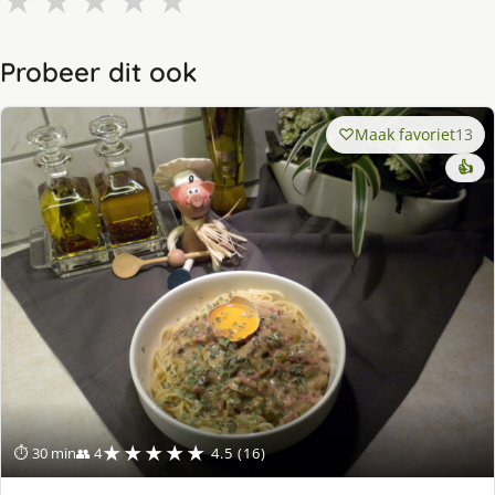
★
★
★
★
★
Probeer dit ook
Maak favoriet
13
👍
★★★★★
⏱ 30 min
👥 4
4.5 (16)