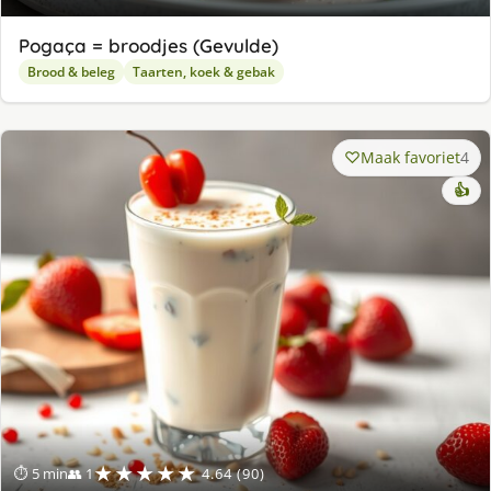
Pogaça = broodjes (Gevulde)
Brood & beleg
Taarten, koek & gebak
Maak favoriet
4
👍
★★★★★
⏱ 5 min
👥 1
4.64 (90)