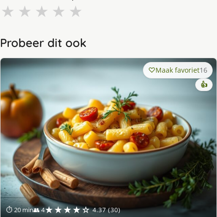
★
★
★
★
★
Probeer dit ook
Maak favoriet
16
👍
★★★★☆
⏱ 20 min
👥 4
4.37 (30)