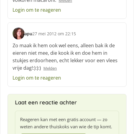
volkoren macaroni.
Melden
e
e
Login om te reageren
f
:
apu
27 mei 2012 om 22:15
s
c
Zo maak ik hem ook wel eens, alleen bak ik de
h
eieren niet mee, die kook ik en doe hem in
r
stukjes erdoorheen, echt lekker voor een vlees
e
vrije dag!:):):)
e
Melden
f
Login om te reageren
:
Laat een reactie achter
Reageren kan met een gratis account — zo
weten andere thuiskoks van wie de tip komt.