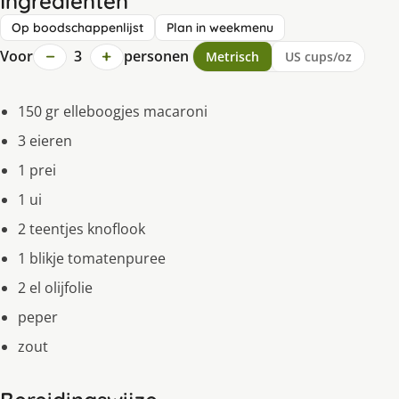
Ingrediënten
Op boodschappenlijst
Plan in weekmenu
−
+
Voor
3
personen
Metrisch
US cups/oz
150 gr elleboogjes macaroni
3 eieren
1 prei
1 ui
2 teentjes knoflook
1 blikje tomatenpuree
2 el olijfolie
peper
zout