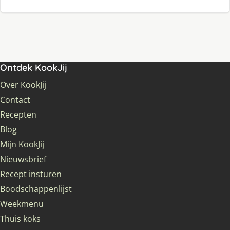
Ontdek KookJij
Over KookJij
Contact
Recepten
Blog
Mijn KookJij
Nieuwsbrief
Recept insturen
Boodschappenlijst
Weekmenu
Thuis koks