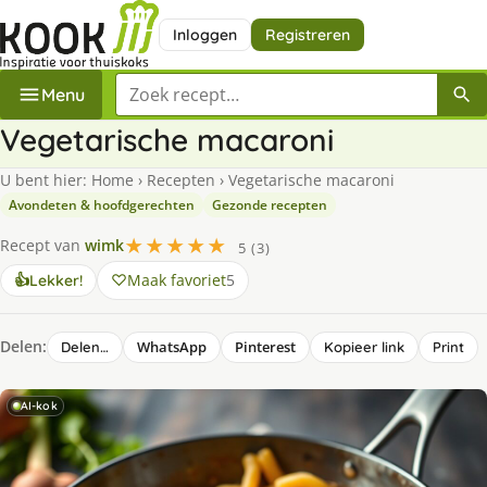
Inloggen
Registreren
Zoek een recept
Menu
Vegetarische macaroni
U bent hier:
Home
›
Recepten
›
Vegetarische macaroni
Avondeten & hoofdgerechten
Gezonde recepten
★★★★★
Recept van
wimk
5 (3)
Maak favoriet
5
👍
Lekker!
Delen:
WhatsApp
Pinterest
Delen…
Kopieer link
Print
AI-kok