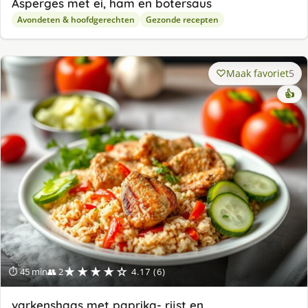
Asperges met ei, ham en botersaus
Avondeten & hoofdgerechten
Gezonde recepten
Maak favoriet
5
👍
★★★★☆
⏱ 45 min
👥 2
4.17 (6)
varkenshaas met paprika- rijst en