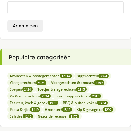
Aanmelden
Populaire categorieën
Avondeten & hoofdgerechten
Bijgerechten
12144
3824
Vleesgerechten
Voorgerechten & amuses
3024
2759
Soepen
Toetjes & nagerechten
2120
2115
Vis & zeevruchten
Borrelhapjes & tapas
2094
2015
Taarten, koek & gebak
BBQ & buiten koken
1975
1434
Pasta & rijst
Groenten
Kip & gevogelte
1419
1312
1297
Salades
Gezonde recepten
1216
1177