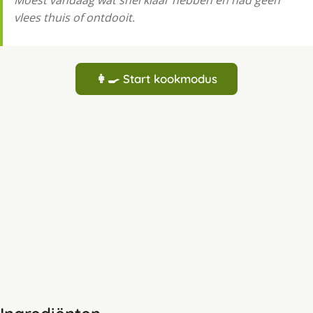
Moest vandaag wat snel klaar hebben en had geen
vlees thuis of ontdooit.
👩‍🍳 Start kookmodus