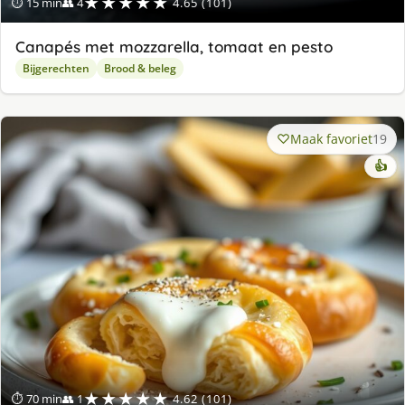
★★★★★
⏱ 15 min
👥 4
4.65 (101)
Canapés met mozzarella, tomaat en pesto
Bijgerechten
Brood & beleg
Maak favoriet
19
👍
★★★★★
⏱ 70 min
👥 1
4.62 (101)