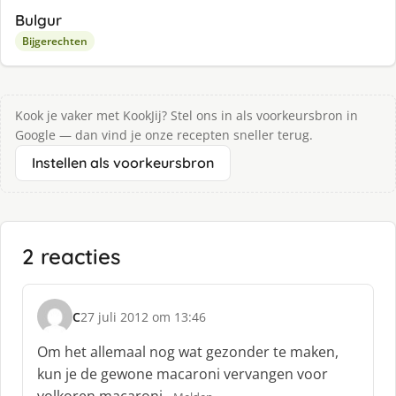
Bulgur
Bijgerechten
Kook je vaker met KookJij? Stel ons in als voorkeursbron in
Google — dan vind je onze recepten sneller terug.
Instellen als voorkeursbron
2 reacties
C
27 juli 2012 om 13:46
s
c
Om het allemaal nog wat gezonder te maken,
h
kun je de gewone macaroni vervangen voor
r