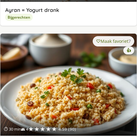
Ayran = Yogurt drank
Bijgerechten
Maak favoriet
7
👍
★★★★★
⏱ 30 min
👥 4
4.59 (90)