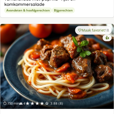
komkommersalade
Avondeten & hoofdgerechten
Bijgerechten
Maak favoriet
18
👍
★★★★☆
⏱ 150 min
👥 4
3.88 (8)