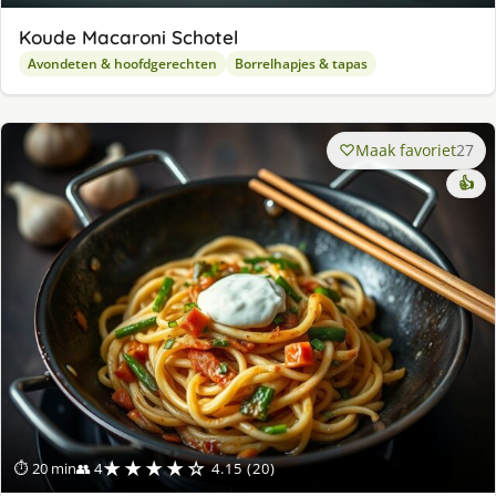
Koude Macaroni Schotel
Avondeten & hoofdgerechten
Borrelhapjes & tapas
Maak favoriet
27
👍
★★★★☆
⏱ 20 min
👥 4
4.15 (20)