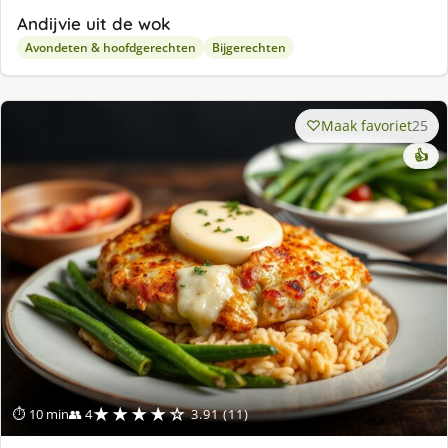
Andijvie uit de wok
Avondeten & hoofdgerechten
Bijgerechten
Maak favoriet
25
👍
★★★★☆
⏱ 10 min
👥 4
3.91 (11)