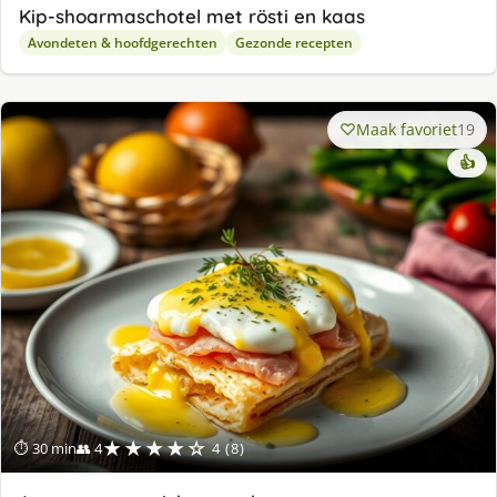
Kip-shoarmaschotel met rösti en kaas
Avondeten & hoofdgerechten
Gezonde recepten
Maak favoriet
19
👍
★★★★☆
⏱ 30 min
👥 4
4 (8)