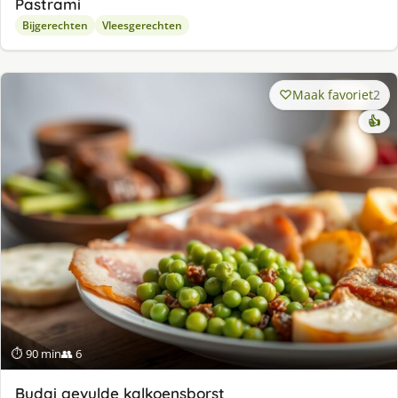
Pastrami
Bijgerechten
Vleesgerechten
Maak favoriet
2
👍
⏱ 90 min
👥 6
Budai gevulde kalkoensborst