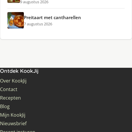
9 augustus 2026
Preitaart met cantharellen
7 augustus 2026
Ontdek KookJij
Over KookJij
Contact
Recepten
Blog
Mijn KookJij
Nieuwsbrief