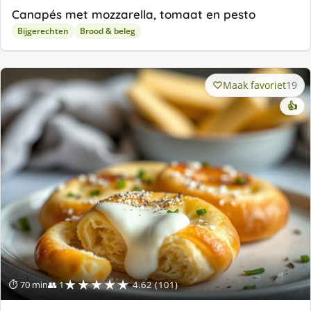
Canapés met mozzarella, tomaat en pesto
Bijgerechten
Brood & beleg
Maak favoriet
19
👍
★★★★★
⏱ 70 min
👥 1
4.62 (101)