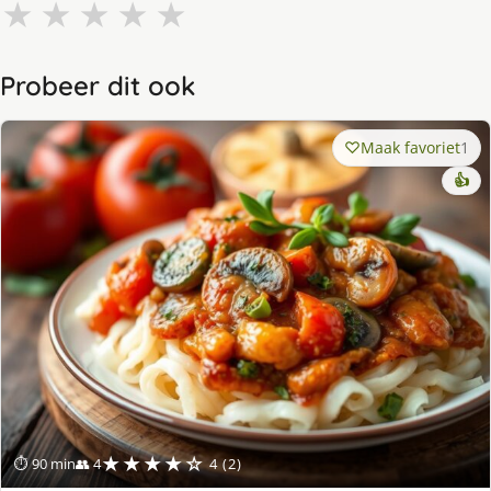
★
★
★
★
★
Probeer dit ook
Maak favoriet
1
👍
★★★★☆
⏱ 90 min
👥 4
4 (2)