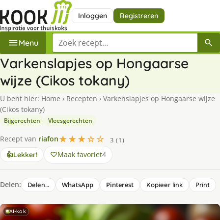
Inloggen
Registreren
Zoek een recept
Menu
Varkenslapjes op Hongaarse
wijze (Cikos tokany)
U bent hier:
Home
›
Recepten
›
Varkenslapjes op Hongaarse wijze
(Cikos tokany)
Bijgerechten
Vleesgerechten
★★★☆☆
Recept van
riafon
3 (1)
Maak favoriet
4
👍
Lekker!
Delen:
WhatsApp
Pinterest
Delen…
Kopieer link
Print
AI-kok