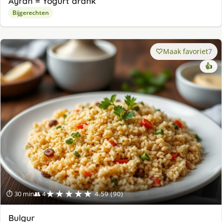
Ayran = Yogurt drank
Bijgerechten
Maak favoriet
7
👍
★★★★★
⏱ 30 min
👥 4
4.59 (90)
Bulgur