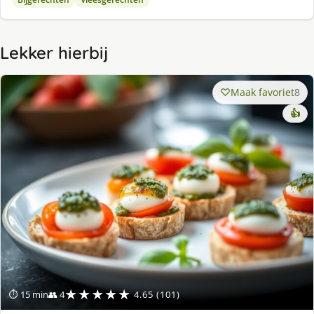
Lekker hierbij
Maak favoriet
8
👍
★★★★★
⏱ 15 min
👥 4
4.65 (101)