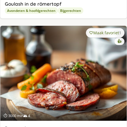
Goulash in de römertopf
Avondeten & hoofdgerechten
Bijgerechten
Maak favoriet
1
👍
⏱ 3000 min
👥 4