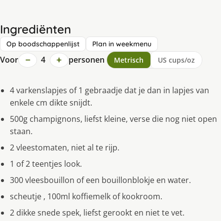
Ingrediënten
Op boodschappenlijst
Plan in weekmenu
−
+
Voor
4
personen
Metrisch
US cups/oz
4 varkenslapjes of 1 gebraadje dat je dan in lapjes van
enkele cm dikte snijdt.
500g champignons, liefst kleine, verse die nog niet open
staan.
2 vleestomaten, niet al te rijp.
1 of 2 teentjes look.
300 vleesbouillon of een bouillonblokje en water.
scheutje , 100ml koffiemelk of kookroom.
2 dikke snede spek, liefst gerookt en niet te vet.