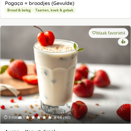
Pogaça = broodjes (Gevulde)
Brood & beleg
Taarten, koek & gebak
Maak favoriet
4
👍
★★★★★
⏱ 5 min
👥 1
4.64 (90)