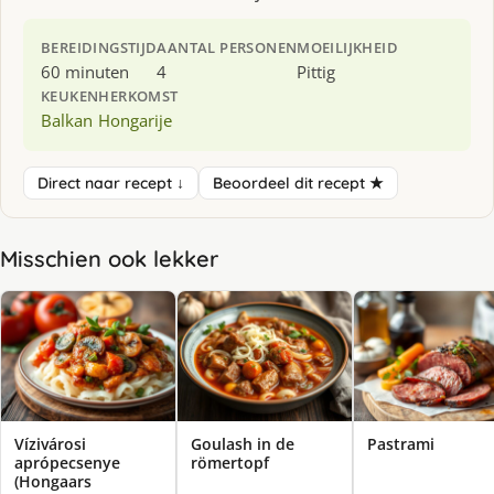
BEREIDINGSTIJD
AANTAL PERSONEN
MOEILIJKHEID
60 minuten
4
Pittig
KEUKEN
HERKOMST
Balkan
Hongarije
Direct naar recept ↓
Beoordeel dit recept ★
Misschien ook lekker
Vízivárosi
Goulash in de
Pastrami
aprópecsenye
römertopf
(Hongaars