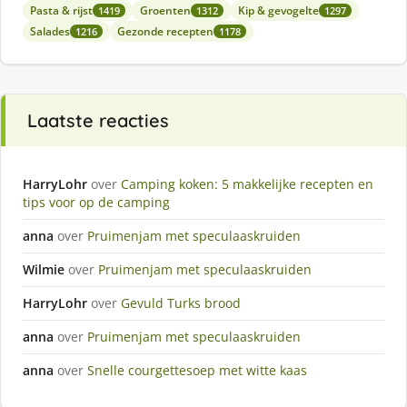
Pasta & rijst
Groenten
Kip & gevogelte
1419
1312
1297
Salades
Gezonde recepten
1216
1178
Laatste reacties
HarryLohr
over
Camping koken: 5 makkelijke recepten en
tips voor op de camping
anna
over
Pruimenjam met speculaaskruiden
Wilmie
over
Pruimenjam met speculaaskruiden
HarryLohr
over
Gevuld Turks brood
anna
over
Pruimenjam met speculaaskruiden
anna
over
Snelle courgettesoep met witte kaas