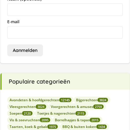
E-mail
Aanmelden
Populaire categorieën
Avondeten & hoofdgerechten
Bijgerechten
12145
3824
Vleesgerechten
Voorgerechten & amuses
3024
2759
Soepen
Toetjes & nagerechten
2120
2115
Vis & zeevruchten
Borrelhapjes & tapas
2095
2015
Taarten, koek & gebak
BBQ & buiten koken
1975
1434