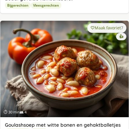
Bijgerechten
Vleesgerechten
Maak favoriet
7
👍
⏱ 30 min
👥 4
Goulashsoep met witte bonen en gehaktballetjes