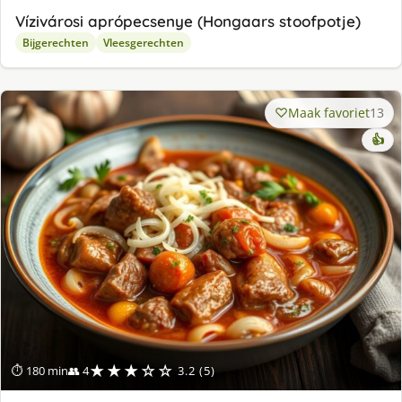
Vízivárosi aprópecsenye (Hongaars stoofpotje)
Bijgerechten
Vleesgerechten
Maak favoriet
13
👍
★★★☆☆
⏱ 180 min
👥 4
3.2 (5)