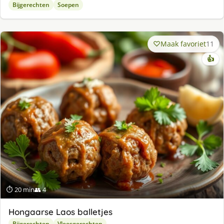
Bijgerechten
Soepen
Maak favoriet
11
👍
⏱ 20 min
👥 4
Hongaarse Laos balletjes
Bijgerechten
Vleesgerechten