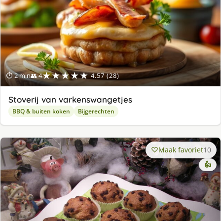
★★★★★
⏱ 2 min
👥 4
4.57 (28)
Stoverij van varkenswangetjes
BBQ & buiten koken
Bijgerechten
Maak favoriet
10
👍