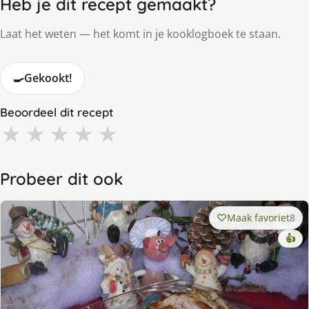
Heb je dit recept gemaakt?
Laat het weten — het komt in je kooklogboek te staan.
🍳
Gekookt!
Beoordeel dit recept
★
★
★
★
★
Probeer dit ook
Maak favoriet
8
👍