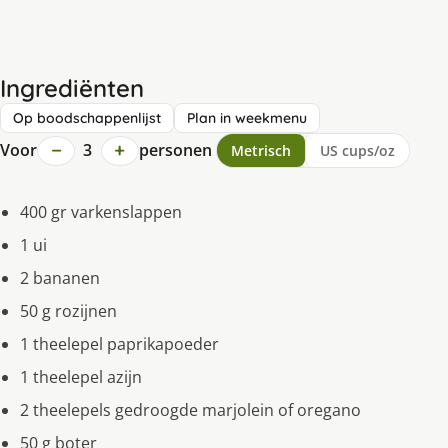
Ingrediënten
Op boodschappenlijst
Plan in weekmenu
−
+
Voor
3
personen
Metrisch
US cups/oz
400 gr varkenslappen
1 ui
2 bananen
50 g rozijnen
1 theelepel paprikapoeder
1 theelepel azijn
2 theelepels gedroogde marjolein of oregano
50 g boter