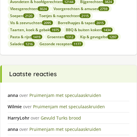
Avondeten & hoofdgerechten
Bijgerechten
12144
3824
Vleesgerechten
Voorgerechten & amuses
3024
2759
Soepen
Toetjes & nagerechten
2120
2115
Vis & zeevruchten
Borrelhapjes & tapas
2095
2015
Taarten, koek & gebak
BBQ & buiten koken
1975
1434
Pasta & rijst
Groenten
Kip & gevogelte
1419
1312
1297
Salades
Gezonde recepten
1216
1177
Laatste reacties
anna
over
Pruimenjam met speculaaskruiden
Wilmie
over
Pruimenjam met speculaaskruiden
HarryLohr
over
Gevuld Turks brood
anna
over
Pruimenjam met speculaaskruiden