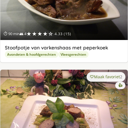
★★★★☆
⏱ 90 min
👥 4
4.33 (15)
Stoofpotje van varkenshaas met peperkoek
Avondeten & hoofdgerechten
Vleesgerechten
Maak favoriet
2
👍