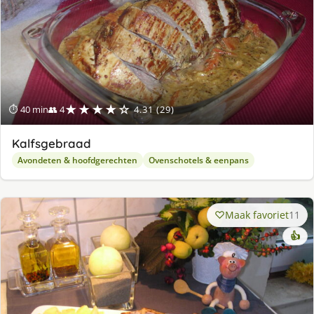
★★★★☆
⏱ 40 min
👥 4
4.31 (29)
Kalfsgebraad
Avondeten & hoofdgerechten
Ovenschotels & eenpans
Maak favoriet
11
👍