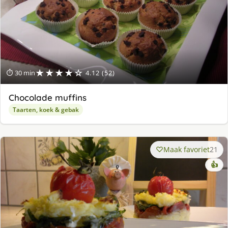
★★★★☆
⏱ 30 min
4.12 (52)
Chocolade muffins
Taarten, koek & gebak
Maak favoriet
21
👍