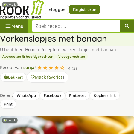
AI-kok
Inloggen
Registreren
Zoek een recept
Menu
Varkenslapjes met banaan
U bent hier:
Home
›
Recepten
›
Varkenslapjes met banaan
Avondeten & hoofdgerechten
Vleesgerechten
★★★★☆
Recept van
sonja4
4 (2)
Maak favoriet
1
👍
Lekker!
Delen:
WhatsApp
Facebook
Pinterest
Kopieer link
Print
AI-kok