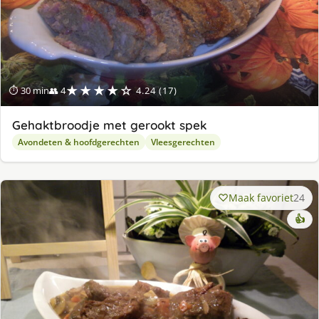
★★★★☆
⏱ 30 min
👥 4
4.24 (17)
Gehaktbroodje met gerookt spek
Avondeten & hoofdgerechten
Vleesgerechten
Maak favoriet
24
👍