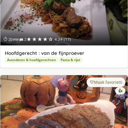
★★★★☆
⏱ 20 min
👥 2
4.24 (17)
Hoofdgerecht : van de fijnproever
Avondeten & hoofdgerechten
Pasta & rijst
Maak favoriet
6
👍