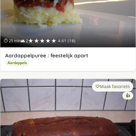
★★★★★
⏱ 25 min
👥 2
4.61 (18)
Aardappelpuree : feestelijk apart
Aardappels
Maak favoriet
6
👍