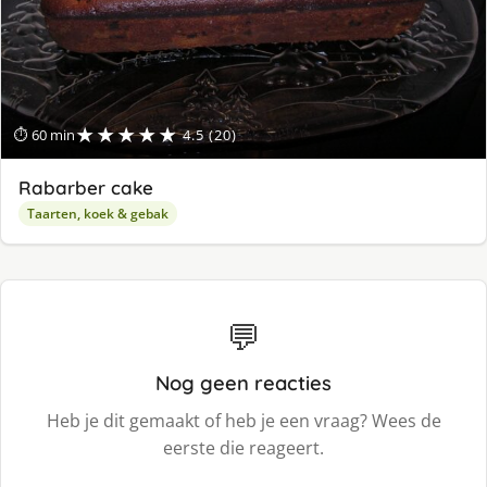
★★★★★
⏱ 60 min
4.5 (20)
Rabarber cake
Taarten, koek & gebak
💬
Nog geen reacties
Heb je dit gemaakt of heb je een vraag? Wees de
eerste die reageert.