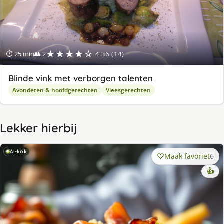
★★★★☆
⏱ 25 min
👥 2
4.36 (14)
Blinde vink met verborgen talenten
Avondeten & hoofdgerechten
Vleesgerechten
Lekker hierbij
AI-kok
Maak favoriet
6
👍