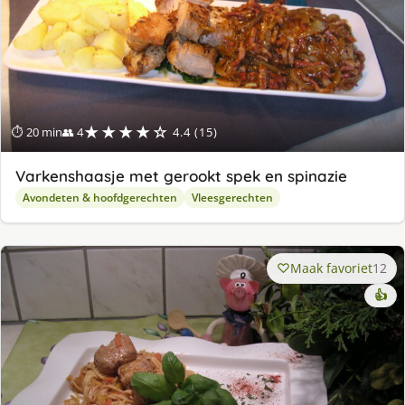
★★★★☆
⏱ 20 min
👥 4
4.4 (15)
Varkenshaasje met gerookt spek en spinazie
Avondeten & hoofdgerechten
Vleesgerechten
Maak favoriet
12
👍