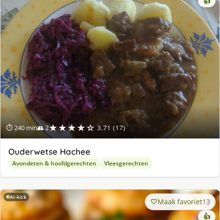
👍
★★★★☆
⏱ 240 min
👥 2
3.71 (17)
Ouderwetse Hachee
Avondeten & hoofdgerechten
Vleesgerechten
AI-kok
Maak favoriet
13
👍