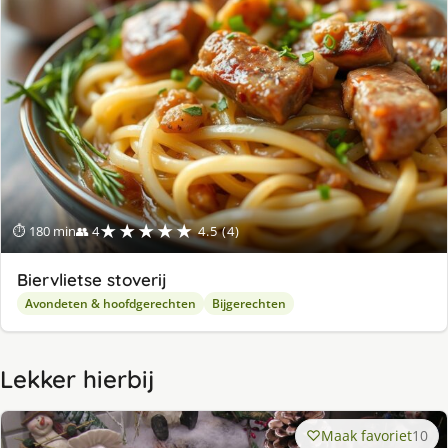
★★★★★
⏱ 180 min
👥 4
4.5 (4)
Biervlietse stoverij
Avondeten & hoofdgerechten
Bijgerechten
Lekker hierbij
Maak favoriet
10