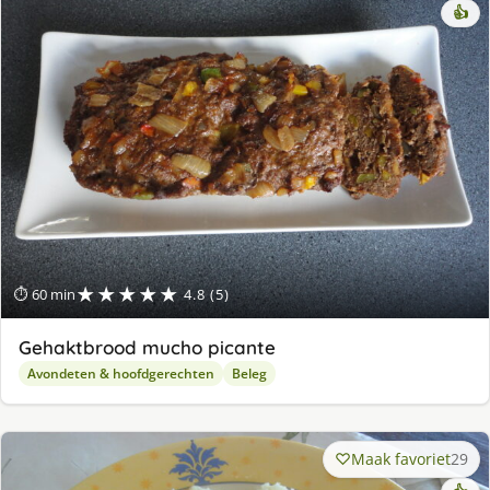
👍
★★★★★
⏱ 60 min
4.8 (5)
Gehaktbrood mucho picante
Avondeten & hoofdgerechten
Beleg
Maak favoriet
29