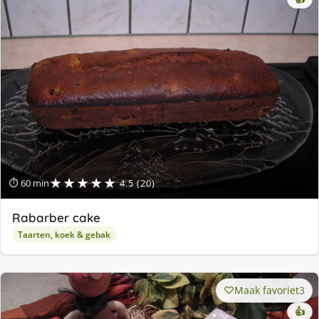
★★★★★
⏱ 60 min
4.5 (20)
Rabarber cake
Taarten, koek & gebak
Maak favoriet
3
👍