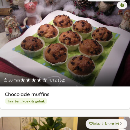
👍
★★★★☆
⏱ 30 min
4.12 (52)
Chocolade muffins
Taarten, koek & gebak
Maak favoriet
21