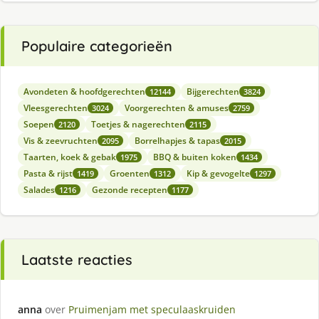
Populaire categorieën
Avondeten & hoofdgerechten
Bijgerechten
12144
3824
Vleesgerechten
Voorgerechten & amuses
3024
2759
Soepen
Toetjes & nagerechten
2120
2115
Vis & zeevruchten
Borrelhapjes & tapas
2095
2015
Taarten, koek & gebak
BBQ & buiten koken
1975
1434
Pasta & rijst
Groenten
Kip & gevogelte
1419
1312
1297
Salades
Gezonde recepten
1216
1177
Laatste reacties
anna
over
Pruimenjam met speculaaskruiden