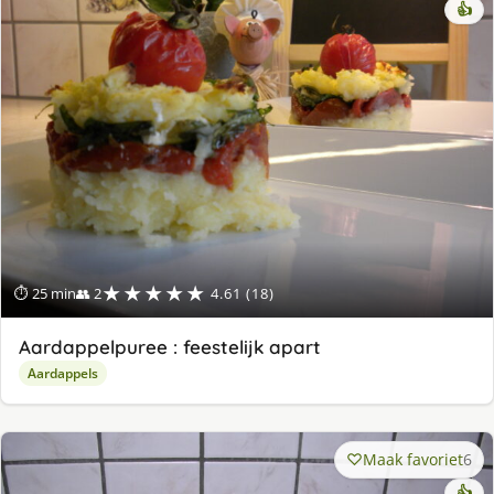
👍
★★★★★
⏱ 25 min
👥 2
4.61 (18)
Aardappelpuree : feestelijk apart
Aardappels
Maak favoriet
6
👍