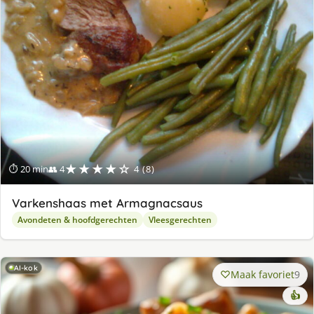
★★★★☆
⏱ 20 min
👥 4
4 (8)
Varkenshaas met Armagnacsaus
Avondeten & hoofdgerechten
Vleesgerechten
AI-kok
Maak favoriet
9
👍