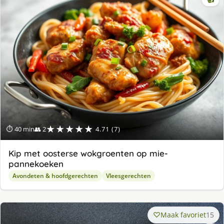
👍
★★★★★
⏱ 40 min
👥 2
4.71 (7)
Kip met oosterse wokgroenten op mie-
pannekoeken
Avondeten & hoofdgerechten
Vleesgerechten
Maak favoriet
15