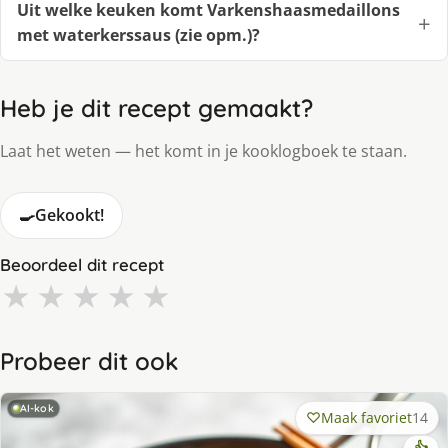
Uit welke keuken komt Varkenshaasmedaillons
met waterkerssaus (zie opm.)?
Heb je dit recept gemaakt?
Laat het weten — het komt in je kooklogboek te staan.
🍳
Gekookt!
Beoordeel dit recept
★
★
★
★
★
Probeer dit ook
AI-kok
Maak favoriet
14