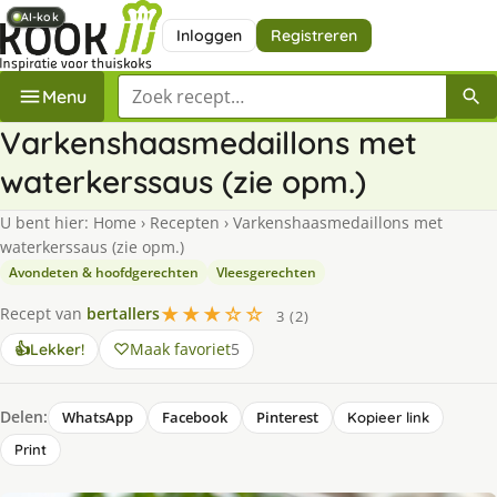
AI-kok
AI-kok
AI-kok
Inloggen
Registreren
Zoek een recept
Menu
Varkenshaasmedaillons met
waterkerssaus (zie opm.)
U bent hier:
Home
›
Recepten
›
Varkenshaasmedaillons met
waterkerssaus (zie opm.)
Avondeten & hoofdgerechten
Vleesgerechten
★★★☆☆
Recept van
bertallers
3 (2)
Maak favoriet
5
👍
Lekker!
Delen:
WhatsApp
Facebook
Pinterest
Kopieer link
Print