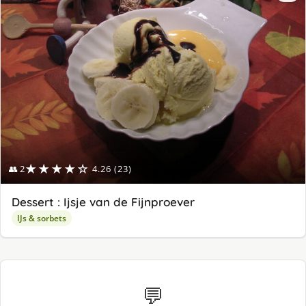
★★★★☆
👥 2
4.26 (23)
Dessert : Ijsje van de Fijnproever
IJs & sorbets
💬