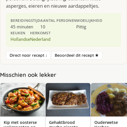
asperges, eieren en nieuwe aardappeltjes.
BEREIDINGSTIJD
AANTAL PERSONEN
MOEILIJKHEID
45 minuten
10
Pittig
KEUKEN
HERKOMST
Hollandse
Nederland
Direct naar recept ↓
Beoordeel dit recept ★
Misschien ook lekker
Kip met oosterse
Gehaktbrood
Ouderwetse