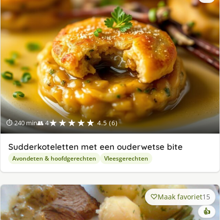
★★★★★
⏱ 240 min
👥 4
4.5 (6)
Sudderkoteletten met een ouderwetse bite
Avondeten & hoofdgerechten
Vleesgerechten
Maak favoriet
15
👍