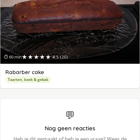
★★★★★
⏱ 60 min
4.5 (20)
Rabarber cake
Taarten, koek & gebak
💬
Nog geen reacties
Heb je dit gemaakt of heb je een vraag? Wees de