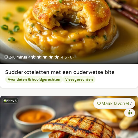
★★★★★
⏱ 240 min
👥 4
4.5 (6)
Sudderkoteletten met een ouderwetse bite
Avondeten & hoofdgerechten
Vleesgerechten
AI-kok
Maak favoriet
7
👍