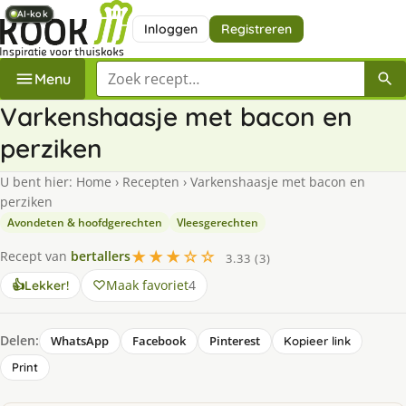
AI-kok
AI-kok
AI-kok
AI-kok
AI-kok
Inloggen
Registreren
Zoek een recept
Menu
Varkenshaasje met bacon en
perziken
U bent hier:
Home
›
Recepten
›
Varkenshaasje met bacon en
perziken
Avondeten & hoofdgerechten
Vleesgerechten
★★★☆☆
Recept van
bertallers
3.33 (3)
Maak favoriet
4
👍
Lekker!
Delen:
WhatsApp
Facebook
Pinterest
Kopieer link
Print