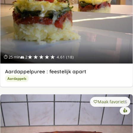
★★★★★
⏱ 25 min
👥 2
4.61 (18)
Aardappelpuree : feestelijk apart
Aardappels
Maak favoriet
6
👍