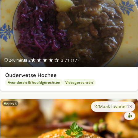
★★★★☆
⏱ 240 min
👥 2
3.71 (17)
Ouderwetse Hachee
Avondeten & hoofdgerechten
Vleesgerechten
AI-kok
Maak favoriet
13
👍