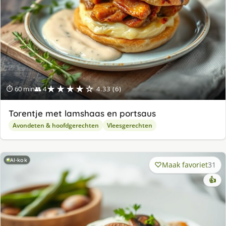
★★★★☆
⏱ 60 min
👥 4
4.33 (6)
Torentje met lamshaas en portsaus
Avondeten & hoofdgerechten
Vleesgerechten
AI-kok
Maak favoriet
31
👍