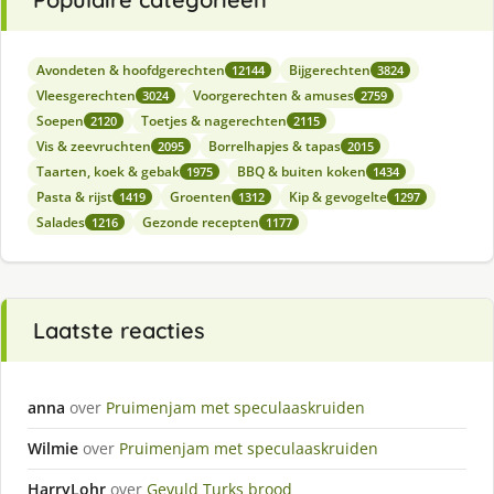
Avondeten & hoofdgerechten
Bijgerechten
12144
3824
Vleesgerechten
Voorgerechten & amuses
3024
2759
Soepen
Toetjes & nagerechten
2120
2115
Vis & zeevruchten
Borrelhapjes & tapas
2095
2015
Taarten, koek & gebak
BBQ & buiten koken
1975
1434
Pasta & rijst
Groenten
Kip & gevogelte
1419
1312
1297
Salades
Gezonde recepten
1216
1177
Laatste reacties
anna
over
Pruimenjam met speculaaskruiden
Wilmie
over
Pruimenjam met speculaaskruiden
HarryLohr
over
Gevuld Turks brood