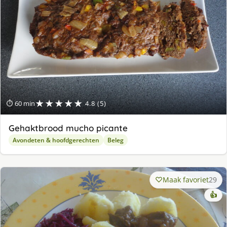
★★★★★
⏱ 60 min
4.8 (5)
Gehaktbrood mucho picante
Avondeten & hoofdgerechten
Beleg
Maak favoriet
29
👍