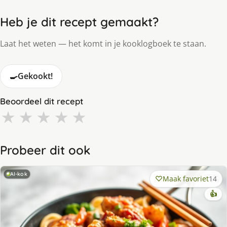
Heb je dit recept gemaakt?
Laat het weten — het komt in je kooklogboek te staan.
🍳
Gekookt!
Beoordeel dit recept
★
★
★
★
★
Probeer dit ook
AI-kok
Maak favoriet
14
👍