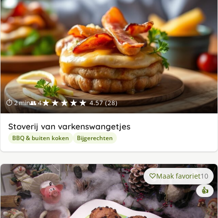
★★★★★
⏱ 2 min
👥 4
4.57 (28)
Stoverij van varkenswangetjes
BBQ & buiten koken
Bijgerechten
Maak favoriet
10
👍