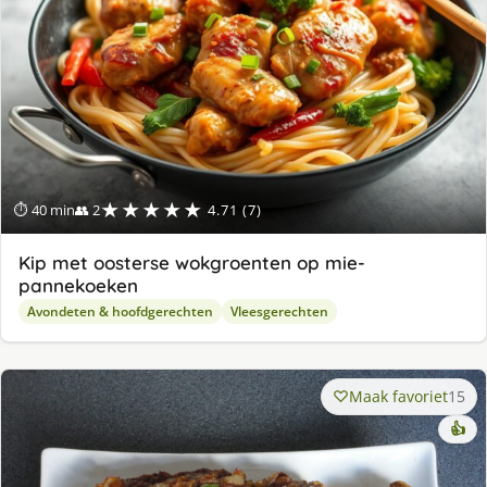
★★★★★
⏱ 40 min
👥 2
4.71 (7)
Kip met oosterse wokgroenten op mie-
pannekoeken
Avondeten & hoofdgerechten
Vleesgerechten
Maak favoriet
15
👍