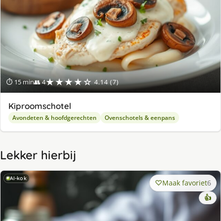
★★★★☆
⏱ 15 min
👥 4
4.14 (7)
Kiproomschotel
Avondeten & hoofdgerechten
Ovenschotels & eenpans
Lekker hierbij
AI-kok
Maak favoriet
6
👍