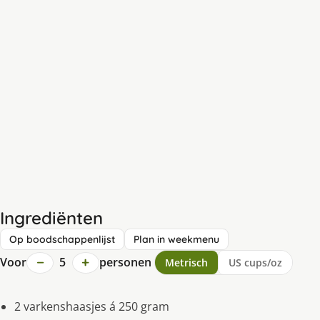
Ingrediënten
Op boodschappenlijst
Plan in weekmenu
−
+
Voor
5
personen
Metrisch
US cups/oz
2 varkenshaasjes á 250 gram