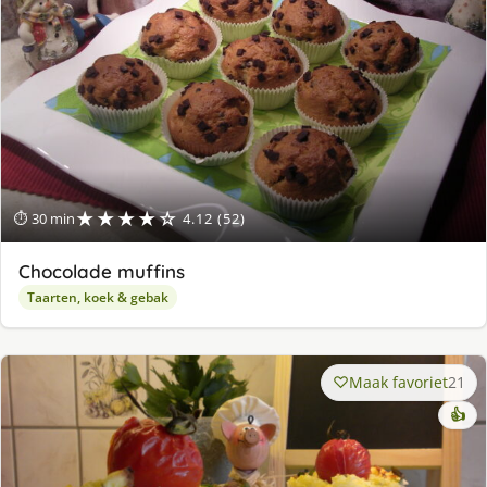
★★★★☆
⏱ 30 min
4.12 (52)
Chocolade muffins
Taarten, koek & gebak
Maak favoriet
21
👍