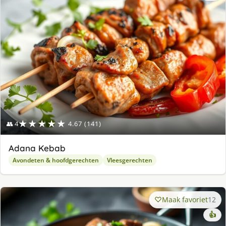
lek
ge
★★★★★
👥 4
4.67 (141)
Adana Kebab
Avondeten & hoofdgerechten
Vleesgerechten
Maak favoriet
12
👍