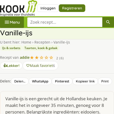
Inloggen
Registreren
Zoek een recept
Menu
Vanille-ijs
U bent hier:
Home
›
Recepten
›
Vanille-ijs
IJs & sorbets
Taarten, koek & gebak
★★☆☆☆
Recept van
addie
2 (6)
Maak favoriet
6
👍
Lekker!
Delen:
WhatsApp
Pinterest
Delen…
Kopieer link
Print
Vanille-ijs is een gerecht uit de Hollandse keuken. Je
maakt het in ongeveer 35 minuten, genoeg voor 8
personen. Belangrijkste ingrediënten: eidooiers.