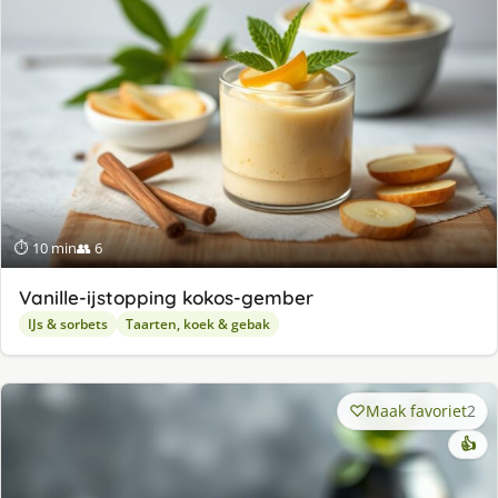
⏱ 10 min
👥 6
Va­nil­le-ijstop­ping ko­kos-gem­ber
IJs & sorbets
Taarten, koek & gebak
Maak favoriet
2
👍