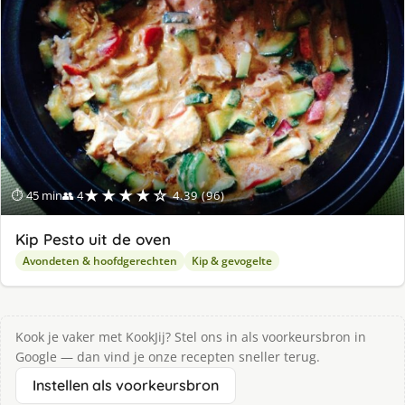
★★★★☆
⏱ 45 min
👥 4
4.39 (96)
Kip Pesto uit de oven
Avondeten & hoofdgerechten
Kip & gevogelte
Kook je vaker met KookJij? Stel ons in als voorkeursbron in
Google — dan vind je onze recepten sneller terug.
Instellen als voorkeursbron