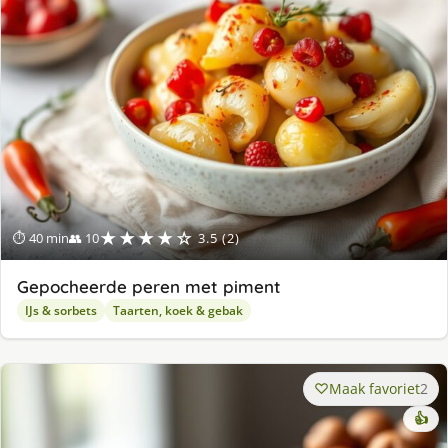
★★★★☆
⏱ 40 min
👥 10
3.5 (2)
Gepocheerde peren met piment
IJs & sorbets
Taarten, koek & gebak
Maak favoriet
2
👍