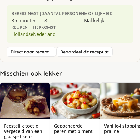
BEREIDINGSTIJD
AANTAL PERSONEN
MOEILIJKHEID
35 minuten
8
Makkelijk
KEUKEN
HERKOMST
Hollandse
Nederland
Direct naar recept ↓
Beoordeel dit recept ★
Misschien ook lekker
Feestelijk toetje
Gepocheerde
Va­nil­le-ijstop­pin
vergezeld van een
peren met piment
pra­li­ne
glaasje likeur