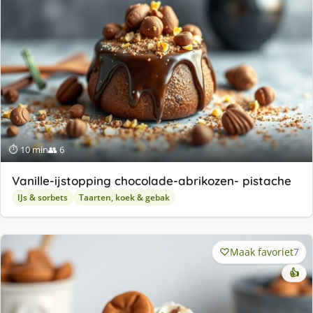
⏱ 10 min
👥 6
Va­nil­le-ijstop­ping cho­co­la­de-abri­ko­zen- pis­ta­che
IJs & sorbets
Taarten, koek & gebak
Maak favoriet
7
👍