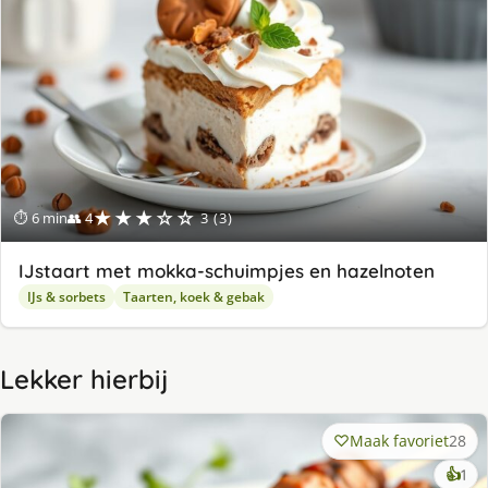
★★★☆☆
⏱ 6 min
👥 4
3 (3)
IJstaart met mokka-schuimpjes en hazelnoten
IJs & sorbets
Taarten, koek & gebak
Lekker hierbij
Maak favoriet
28
ke
👍
1