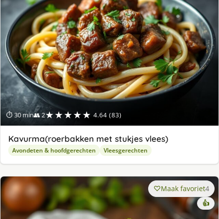
★★★★★
⏱ 30 min
👥 2
4.64 (83)
Kavurma(roerbakken met stukjes vlees)
Avondeten & hoofdgerechten
Vleesgerechten
Maak favoriet
4
👍