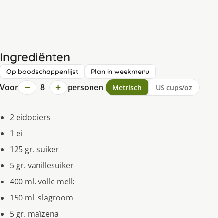
Ingrediënten
Op boodschappenlijst
Plan in weekmenu
−
+
Voor
8
personen
Metrisch
US cups/oz
2 eidooiers
1 ei
125 gr. suiker
5 gr. vanillesuiker
400 ml. volle melk
150 ml. slagroom
5 gr. maïzena