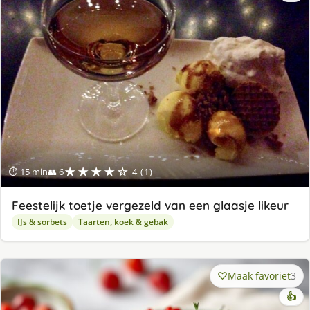
★★★★☆
⏱ 15 min
👥 6
4 (1)
Feestelijk toetje vergezeld van een glaasje likeur
IJs & sorbets
Taarten, koek & gebak
Maak favoriet
3
👍