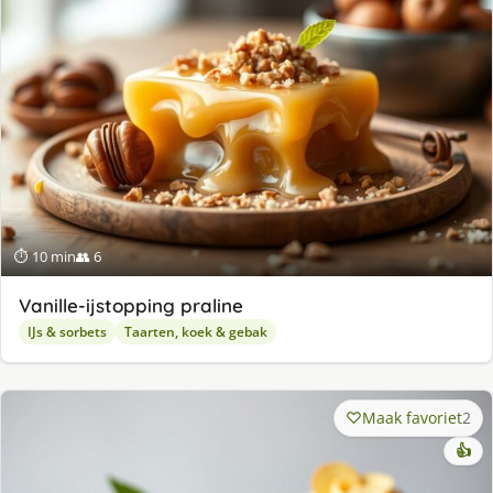
⏱ 10 min
👥 6
Va­nil­le-ijstop­ping pra­li­ne
IJs & sorbets
Taarten, koek & gebak
Maak favoriet
2
👍