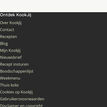
Ontdek KookJij
Over KookJij
Contact
Recepten
Blog
Mijn KookJij
Nieuwsbrief
Recept insturen
Boodschappenlijst
Weekmenu
Thuis koks
Cookies op KookJij
Gebruikersvoorwaarden
Disclaimer en copyright