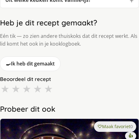
Uit welke keuken komt Vanille-ijs?
Heb je dit recept gemaakt?
Eén tik — zo zien andere thuiskoks dat dit recept werkt. Als
lid komt het ook in je kooklogboek.
🍳
Ik heb dit gemaakt
Beoordeel dit recept
★
★
★
★
★
Probeer dit ook
Maak favoriet
0
👍