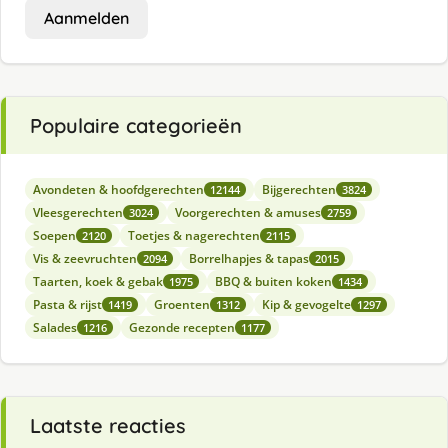
Aanmelden
Populaire categorieën
Avondeten & hoofdgerechten
Bijgerechten
12144
3824
Vleesgerechten
Voorgerechten & amuses
3024
2759
Soepen
Toetjes & nagerechten
2120
2115
Vis & zeevruchten
Borrelhapjes & tapas
2094
2015
Taarten, koek & gebak
BBQ & buiten koken
1975
1434
Pasta & rijst
Groenten
Kip & gevogelte
1419
1312
1297
Salades
Gezonde recepten
1216
1177
Laatste reacties