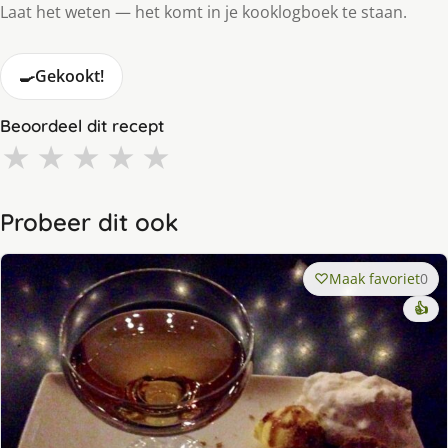
Laat het weten — het komt in je kooklogboek te staan.
🍳
Gekookt!
Beoordeel dit recept
★
★
★
★
★
Probeer dit ook
Maak favoriet
0
👍