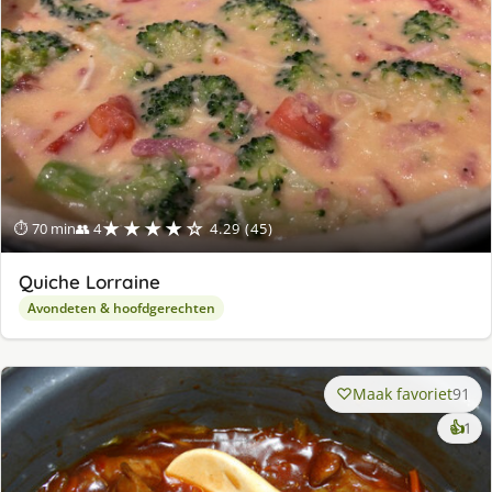
★★★★☆
⏱ 70 min
👥 4
4.29 (45)
Quiche Lorraine
Avondeten & hoofdgerechten
Maak favoriet
91
ke
👍
1
lek
ge