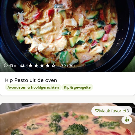
★★★★☆
⏱ 45 min
👥 4
4.39 (96)
Kip Pesto uit de oven
Avondeten & hoofdgerechten
Kip & gevogelte
Maak favoriet
3
👍