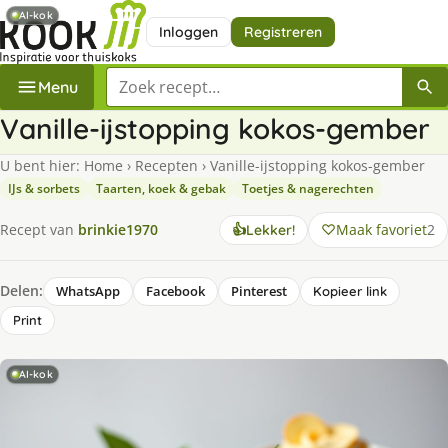
AI-kok
Inloggen
Registreren
Zoek een recept
Menu
Va­nil­le-ijstop­ping ko­kos-gem­ber
U bent hier:
Home
›
Recepten
›
Va­nil­le-ijstop­ping ko­kos-gem­ber
IJs & sorbets
Taarten, koek & gebak
Toetjes & nagerechten
Maak favoriet
2
Recept van
brinkie1970
👍
Lekker!
Delen:
WhatsApp
Facebook
Pinterest
Kopieer link
Print
AI-kok