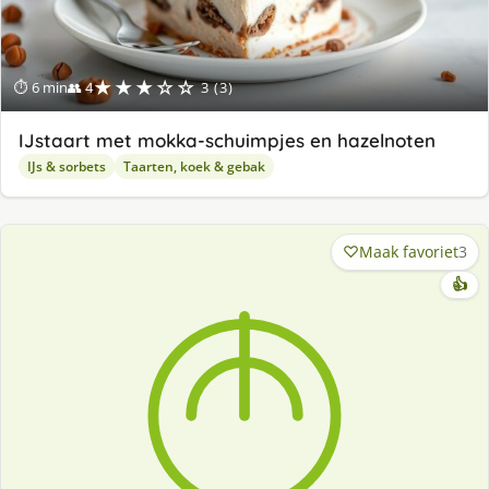
★★★☆☆
⏱ 6 min
👥 4
3 (3)
IJstaart met mokka-schuimpjes en hazelnoten
IJs & sorbets
Taarten, koek & gebak
Maak favoriet
3
👍