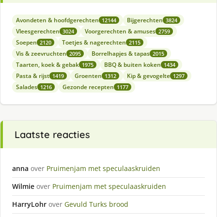
Avondeten & hoofdgerechten
Bijgerechten
12144
3824
Vleesgerechten
Voorgerechten & amuses
3024
2759
Soepen
Toetjes & nagerechten
2120
2115
Vis & zeevruchten
Borrelhapjes & tapas
2095
2015
Taarten, koek & gebak
BBQ & buiten koken
1975
1434
Pasta & rijst
Groenten
Kip & gevogelte
1419
1312
1297
Salades
Gezonde recepten
1216
1177
Laatste reacties
anna
over
Pruimenjam met speculaaskruiden
Wilmie
over
Pruimenjam met speculaaskruiden
HarryLohr
over
Gevuld Turks brood