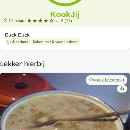
★★★★☆
⏱ 10 min
👥 1
4.16 (31)
Duck Duck
IJs & sorbets
Koken met & voor kinderen
Lekker hierbij
Maak favoriet
74
👍