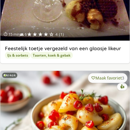
★★★★☆
⏱ 15 min
👥 6
4 (1)
Feestelijk toetje vergezeld van een glaasje likeur
IJs & sorbets
Taarten, koek & gebak
AI-kok
Maak favoriet
3
👍