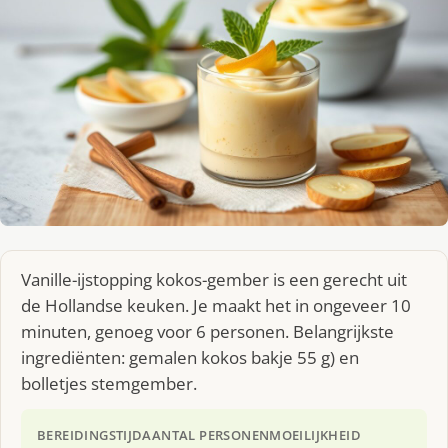
Va­nil­le-ijstop­ping ko­kos-gem­ber is een gerecht uit
de Hollandse keuken. Je maakt het in ongeveer 10
minuten, genoeg voor 6 personen. Belangrijkste
ingrediënten: gemalen kokos bakje 55 g) en
bolletjes stemgember.
BEREIDINGSTIJD
AANTAL PERSONEN
MOEILIJKHEID