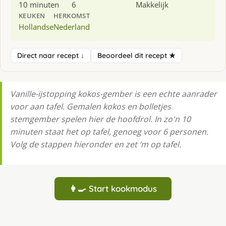
10 minuten
6
Makkelijk
KEUKEN
HERKOMST
Hollandse
Nederland
Direct naar recept ↓
Beoordeel dit recept ★
Va­nil­le-ijstop­ping ko­kos-gem­ber is een echte aanrader
voor aan tafel. Gemalen kokos en bolletjes
stemgember spelen hier de hoofdrol. In zo'n 10
minuten staat het op tafel, genoeg voor 6 personen.
Volg de stappen hieronder en zet ‘m op tafel.
👩‍🍳 Start kookmodus