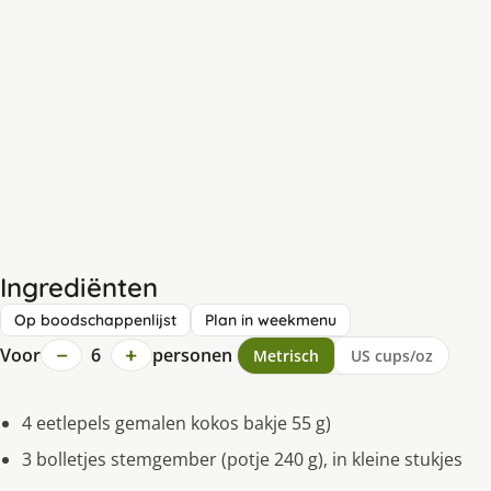
Ingrediënten
Op boodschappenlijst
Plan in weekmenu
−
+
Voor
6
personen
Metrisch
US cups/oz
4 eetlepels gemalen kokos bakje 55 g)
3 bolletjes stemgember (potje 240 g), in kleine stukjes