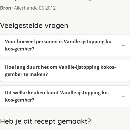
Bron:
Allerhande 06 2012
Veelgestelde vragen
Voor hoeveel personen is Va­nil­le-ijstop­ping ko­
kos-gem­ber?
Hoe lang duurt het om Va­nil­le-ijstop­ping ko­kos-
gem­ber te maken?
Uit welke keuken komt Va­nil­le-ijstop­ping ko­
kos-gem­ber?
Heb je dit recept gemaakt?