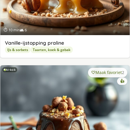
⏱ 10 min
👥 6
Va­nil­le-ijstop­ping pra­li­ne
IJs & sorbets
Taarten, koek & gebak
AI-kok
Maak favoriet
2
👍