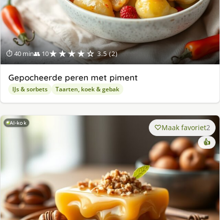
★★★★☆
⏱ 40 min
👥 10
3.5 (2)
Gepocheerde peren met piment
IJs & sorbets
Taarten, koek & gebak
AI-kok
Maak favoriet
2
👍