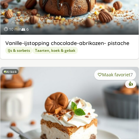
⏱ 10 min
👥 6
Va­nil­le-ijstop­ping cho­co­la­de-abri­ko­zen- pis­ta­che
IJs & sorbets
Taarten, koek & gebak
AI-kok
Maak favoriet
7
👍