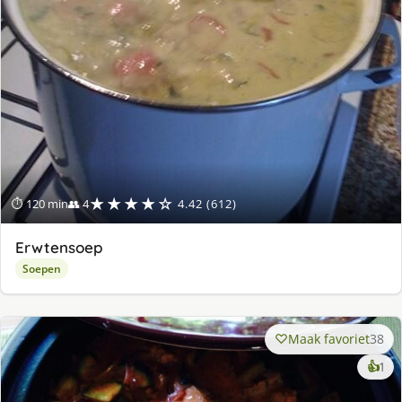
★★★★☆
⏱ 120 min
👥 4
4.42 (612)
Erwtensoep
Soepen
Maak favoriet
38
ke
👍
1
lek
ge