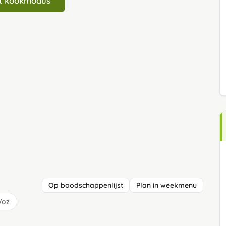
art kookmodus
Op boodschappenlijst
Plan in weekmenu
/oz