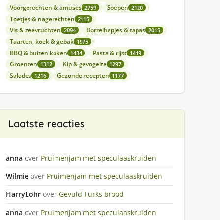
Voorgerechten & amuses
Soepen
2759
2120
Toetjes & nagerechten
2115
Vis & zeevruchten
Borrelhapjes & tapas
2094
2015
Taarten, koek & gebak
1975
BBQ & buiten koken
Pasta & rijst
1434
1419
Groenten
Kip & gevogelte
1312
1297
Salades
Gezonde recepten
1216
1177
Laatste reacties
anna
over
Pruimenjam met speculaaskruiden
Wilmie
over
Pruimenjam met speculaaskruiden
HarryLohr
over
Gevuld Turks brood
anna
over
Pruimenjam met speculaaskruiden