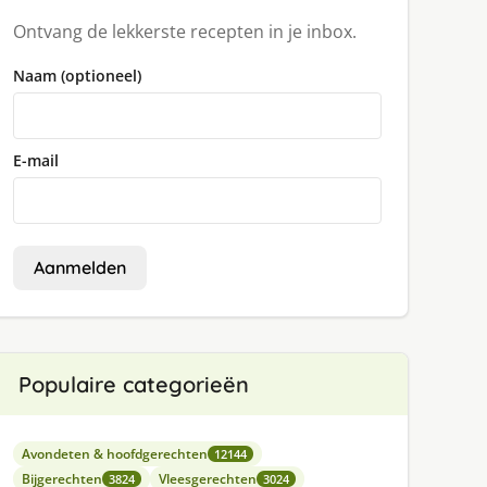
Ontvang de lekkerste recepten in je inbox.
Naam (optioneel)
E-mail
Aanmelden
Populaire categorieën
Avondeten & hoofdgerechten
12144
Bijgerechten
Vleesgerechten
3824
3024