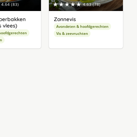
★★★★★
4.64 (83)
4.63 (78)
oerbakken
Zonnevis
 vlees)
Avondeten & hoofdgerechten
hoofdgerechten
Vis & zeevruchten
en