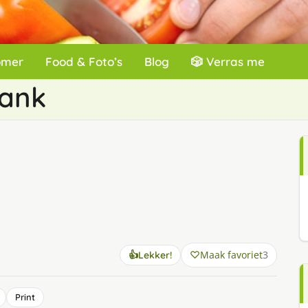
omer
Food & Foto’s
Blog
🎲 Verras me
rank
Maak favoriet
3
👍
Lekker!
Print