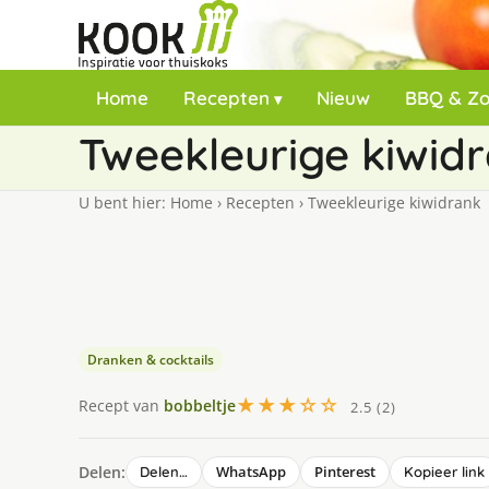
Home
Recepten
Nieuw
BBQ & Z
Tweekleurige kiwid
U bent hier:
Home
›
Recepten
›
Tweekleurige kiwidrank
Dranken & cocktails
★★★☆☆
Recept van
bobbeltje
2.5 (2)
Delen:
WhatsApp
Pinterest
Delen…
Kopieer link