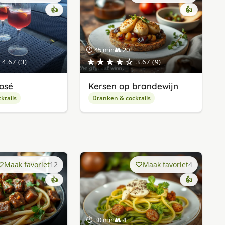
👍
👍
⏱ 45 min
👥 20
★★★★☆
4.67 (3)
3.67 (9)
osé
Kersen op brandewijn
ktails
Dranken & cocktails
Maak favoriet
12
Maak favoriet
4
👍
👍
⏱ 30 min
👥 4