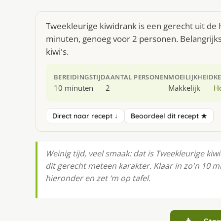
Tweekleurige kiwidrank is een gerecht uit de
minuten, genoeg voor 2 personen. Belangrijkst
kiwi's.
BEREIDINGSTIJD
AANTAL PERSONEN
MOEILIJKHEID
K
10 minuten
2
Makkelijk
H
Direct naar recept ↓
Beoordeel dit recept ★
Weinig tijd, veel smaak: dat is Tweekleurige kiwi
dit gerecht meteen karakter. Klaar in zo'n 10 
hieronder en zet ‘m op tafel.