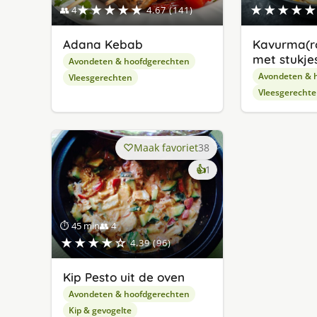
★★★★★
★★★★★
👥 4
4.67 (141)
Adana Kebab
Kavurma(r
met stukjes
Avondeten & hoofdgerechten
Avondeten & 
Vleesgerechten
Vleesgerecht
Maak favoriet
38
keer
👍
1
lekker
gevonden
⏱ 45 min
👥 4
★★★★☆
4.39 (96)
Kip Pesto uit de oven
Avondeten & hoofdgerechten
Kip & gevogelte