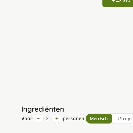
👩‍🍳 St
Ingrediënten
−
+
Voor
2
personen
Metrisch
US cups