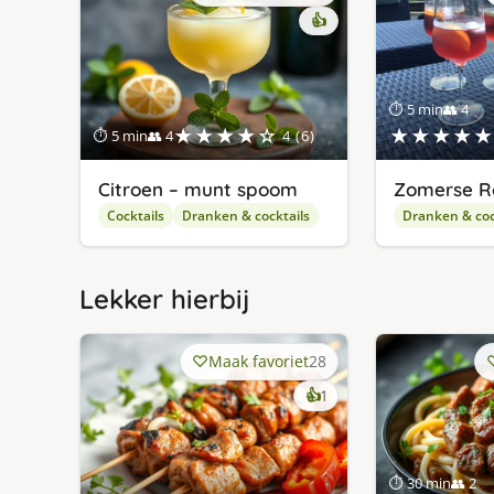
👍
⏱ 5 min
👥 4
★★★★☆
★★★★★
⏱ 5 min
👥 4
4 (6)
Citroen – munt spoom
Zomerse R
Cocktails
Dranken & cocktails
Dranken & coc
Lekker hierbij
Maak favoriet
28
keer
👍
1
lekker
gevonden
⏱ 30 min
👥 2