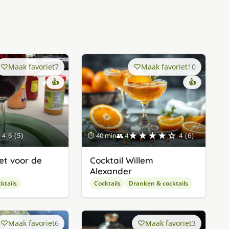
Maak favoriet
7
Maak favoriet
10
👍
👍
★★★★☆
4.6 (5)
⏱ 40 min
👥 4
4 (6)
et voor de
Cocktail Willem
Alexander
ktails
Cocktails
Dranken & cocktails
Maak favoriet
6
Maak favoriet
3