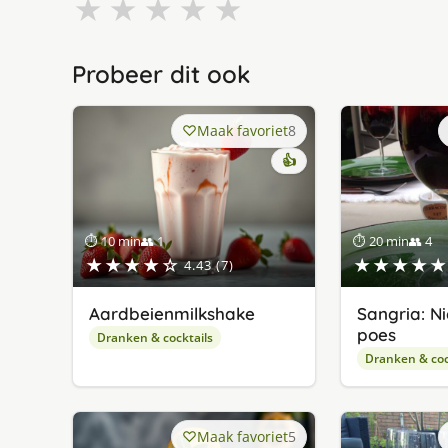
★
★
★
★
★
Probeer dit ook
Maak favoriet
8
👍
⏱ 10 min
👥 1
⏱ 20 min
👥 4
★★★★☆
★★★★★
4.43 (7)
Aardbeienmilkshake
Sangria: Ni
poes
Dranken & cocktails
Dranken & coc
Maak favoriet
5