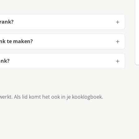
drank?
ank te maken?
ank?
werkt. Als lid komt het ook in je kooklogboek.