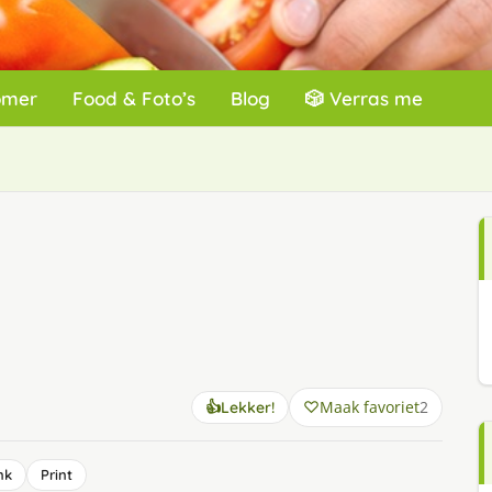
omer
Food & Foto’s
Blog
🎲 Verras me
Maak favoriet
2
👍
Lekker!
nk
Print