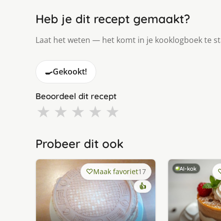
Heb je dit recept gemaakt?
Laat het weten — het komt in je kooklogboek te s
🍳
Gekookt!
Beoordeel dit recept
★
★
★
★
★
Probeer dit ook
AI-kok
Maak favoriet
17
👍