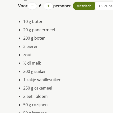
−
+
Voor
6
personen
Metrisch
US cups
10 g boter
20 g paneermeel
200 g boter
3 eieren
zout
½ dl melk
200 g suiker
1 zakje vanillesuiker
250 g cakemeel
2 eetl. bloem
50 g rozijnen