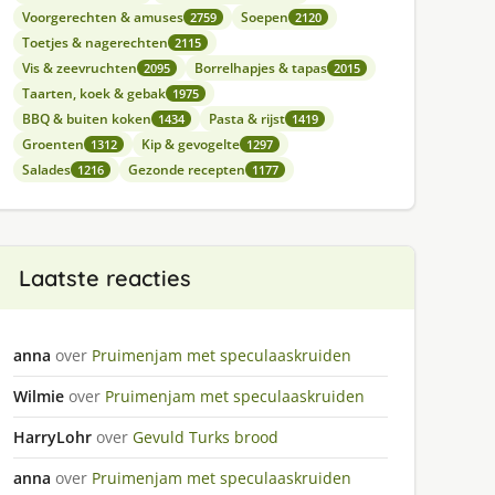
Voorgerechten & amuses
Soepen
2759
2120
Toetjes & nagerechten
2115
Vis & zeevruchten
Borrelhapjes & tapas
2095
2015
Taarten, koek & gebak
1975
BBQ & buiten koken
Pasta & rijst
1434
1419
Groenten
Kip & gevogelte
1312
1297
Salades
Gezonde recepten
1216
1177
Laatste reacties
anna
over
Pruimenjam met speculaaskruiden
Wilmie
over
Pruimenjam met speculaaskruiden
HarryLohr
over
Gevuld Turks brood
anna
over
Pruimenjam met speculaaskruiden