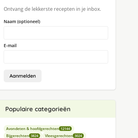
Ontvang de lekkerste recepten in je inbox.
Naam (optioneel)
E-mail
Aanmelden
Populaire categorieën
Avondeten & hoofdgerechten
12144
Bijgerechten
Vleesgerechten
3824
3024