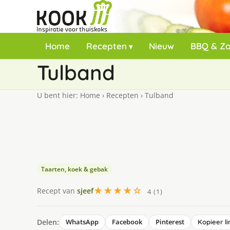
Home
Recepten
Nieuw
BBQ & Z
Tulband
U bent hier:
Home
›
Recepten
›
Tulband
Taarten, koek & gebak
★★★★☆
Recept van
sjeef
4 (1)
Delen:
WhatsApp
Facebook
Pinterest
Kopieer li