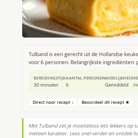
Tulband is een gerecht uit de Hollandse keuk
voor 6 personen. Belangrijkste ingrediënten: 
BEREIDINGSTIJD
AANTAL PERSONEN
MOEILIJKHEID
K
30 minuten
6
Gemiddeld
H
Direct naar recept ↓
Beoordeel dit recept ★
Met Tulband zet je moeiteloos iets lekkers op ta
meteen karakter. Lees snel verder en ontdek ho