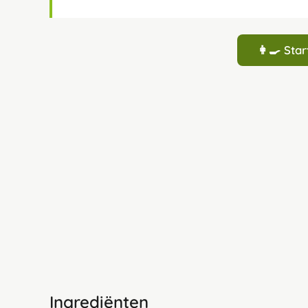
👩‍🍳 St
Ingrediënten