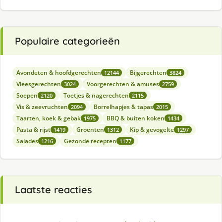
Populaire categorieën
Avondeten & hoofdgerechten
Bijgerechten
12144
3824
Vleesgerechten
Voorgerechten & amuses
3024
2759
Soepen
Toetjes & nagerechten
2120
2115
Vis & zeevruchten
Borrelhapjes & tapas
2094
2015
Taarten, koek & gebak
BBQ & buiten koken
1975
1434
Pasta & rijst
Groenten
Kip & gevogelte
1419
1312
1297
Salades
Gezonde recepten
1216
1177
Laatste reacties