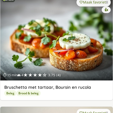
Maak favoriet
8
👍
★★★★☆
⏱ 15 min
👥 4
3.75 (4)
Bruschetta met tartaar, Boursin en rucola
Beleg
Brood & beleg
Maak favoriet
8