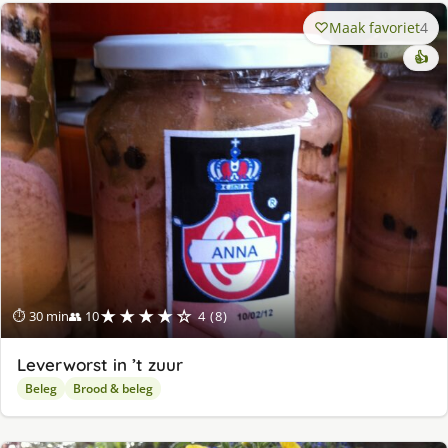
Maak favoriet
4
👍
★★★★☆
⏱ 30 min
👥 10
4 (8)
Leverworst in ’t zuur
Beleg
Brood & beleg