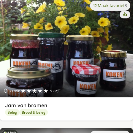
Maak favoriet
3
👍
★★★★★
⏱ 30 min
5 (2)
Jam van bramen
Beleg
Brood & beleg
AI-kok