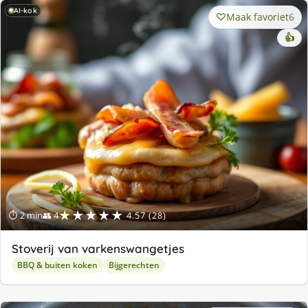
AI-kok
Maak favoriet
6
👍
★★★★★
⏱ 2 min
👥 4
4.57 (28)
Stoverij van varkenswangetjes
BBQ & buiten koken
Bijgerechten