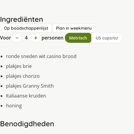
Ingrediënten
Op boodschappenlijst
Plan in weekmenu
−
+
Voor
4
personen
Metrisch
US cups/oz
ronde sneden wit casino brood
plakjes brie
plakjes chorizo
plakjes Granny Smith
Italiaanse kruiden
honing
Benodigdheden