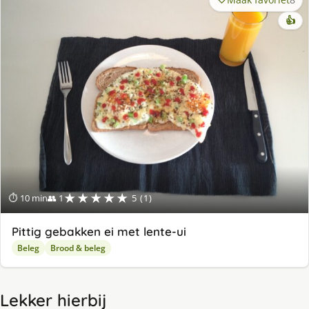
👍
★★★★★
⏱ 10 min
👥 1
5 (1)
Pittig gebakken ei met lente-ui
Beleg
Brood & beleg
Lekker hierbij