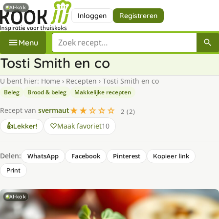
AI-kok
Inloggen
Registreren
Zoek een recept
Menu
Tosti Smith en co
U bent hier:
Home
›
Recepten
›
Tosti Smith en co
Beleg
Brood & beleg
Makkelijke recepten
★★☆☆☆
Recept van
svermaut
2 (2)
Maak favoriet
10
👍
Lekker!
Delen:
WhatsApp
Facebook
Pinterest
Kopieer link
Print
AI-kok