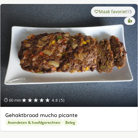
Maak favoriet
15
👍
★★★★★
⏱ 60 min
4.8 (5)
Gehaktbrood mucho picante
Avondeten & hoofdgerechten
Beleg