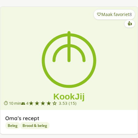
Maak favoriet
8
👍
★★★★☆
⏱ 10 min
👥 4
3.53 (15)
Oma’s recept
Beleg
Brood & beleg