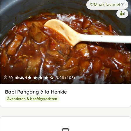
Maak favoriet
91
ke
👍
1
lek
ge
★★★★☆
⏱ 60 min
👥 4
3.96 (108)
Babi Pangang à la Henkie
Avondeten & hoofdgerechten