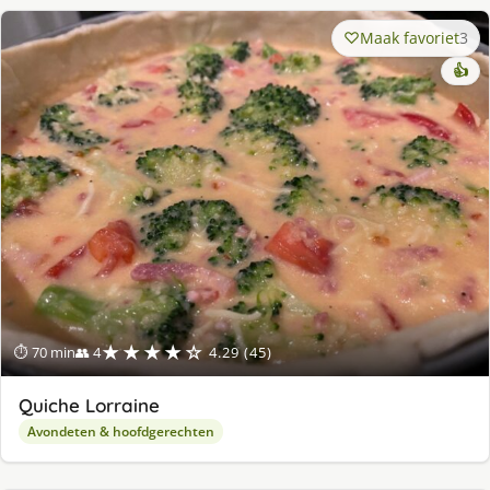
Maak favoriet
3
👍
★★★★☆
⏱ 70 min
👥 4
4.29 (45)
Quiche Lorraine
Avondeten & hoofdgerechten