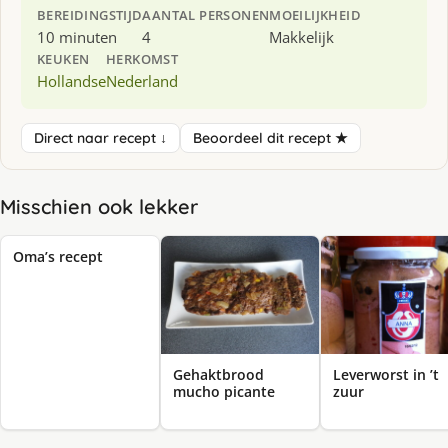
BEREIDINGSTIJD
AANTAL PERSONEN
MOEILIJKHEID
10 minuten
4
Makkelijk
KEUKEN
HERKOMST
Hollandse
Nederland
Direct naar recept ↓
Beoordeel dit recept ★
Misschien ook lekker
Oma’s recept
Gehaktbrood
Leverworst in ’t
mucho picante
zuur