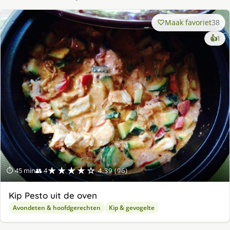
Maak favoriet
38
ke
👍
1
lek
ge
★★★★☆
⏱ 45 min
👥 4
4.39 (96)
Kip Pesto uit de oven
Avondeten & hoofdgerechten
Kip & gevogelte