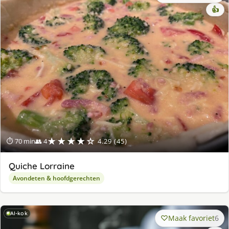
👍
★★★★☆
⏱ 70 min
👥 4
4.29 (45)
Quiche Lorraine
Avondeten & hoofdgerechten
AI-kok
Maak favoriet
6