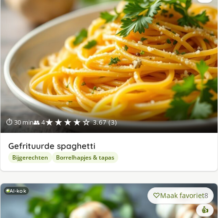
★★★★☆
⏱ 30 min
👥 4
3.67 (3)
Gefrituurde spaghetti
Bijgerechten
Borrelhapjes & tapas
AI-kok
Maak favoriet
8
👍