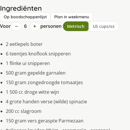
Ingrediënten
Op boodschappenlijst
Plan in weekmenu
−
+
Voor
6
personen
Metrisch
US cups/oz
2 eetlepels boter
6 teentjes knoflook snipperen
1 flinke ui snipperen
500 gram gepelde garnalen
150 gram zongedroogde tomaatjes
1 500 cc droge witte wijn
4 grote handen verse (wilde) spinazie
200 cc slagroom
150 gram vers geraspte Parmezaan