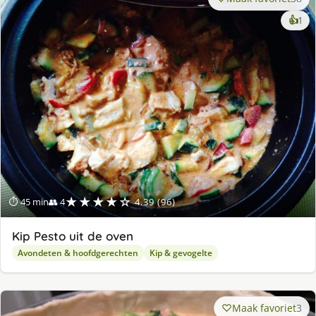
ke
👍
1
lek
ge
★★★★☆
⏱ 45 min
👥 4
4.39 (96)
Kip Pesto uit de oven
Avondeten & hoofdgerechten
Kip & gevogelte
Maak favoriet
3