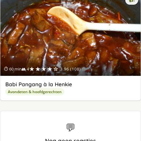
👍
1
lek
ge
★★★★☆
⏱ 60 min
👥 4
3.96 (108)
Babi Pangang à la Henkie
Avondeten & hoofdgerechten
💬
Nog geen reacties