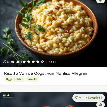
👍
★★★★☆
⏱ 60 min
👥 4
3.75 (4)
Risotto Van de Oogst van Marilisa Allegrini
Bijgerechten
Snacks
AI-kok
Maak favoriet
1
👍