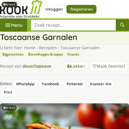
AI-kok
AI-kok
AI-kok
AI-kok
AI-kok
AI-kok
Inloggen
Registreren
Zoek een recept
Menu
Toscaanse Garnalen
U bent hier:
Home
›
Recepten
›
Toscaanse Garnalen
Bijgerechten
Borrelhapjes & tapas
Snacks
Maak favoriet
3
Recept van
deuxchapeaux
👍
Lekker!
Delen:
WhatsApp
Facebook
Pinterest
Kopieer link
Print
AI-kok