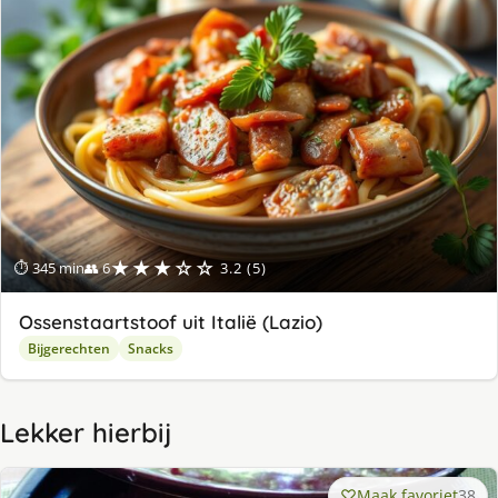
★★★☆☆
⏱ 345 min
👥 6
3.2 (5)
Ossenstaartstoof uit Italië (Lazio)
Bijgerechten
Snacks
Lekker hierbij
Maak favoriet
38