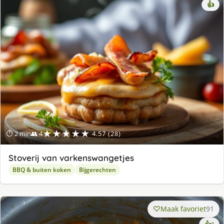
👍
★★★★★
⏱ 2 min
👥 4
4.57 (28)
Stoverij van varkenswangetjes
BBQ & buiten koken
Bijgerechten
Maak favoriet
91
ke