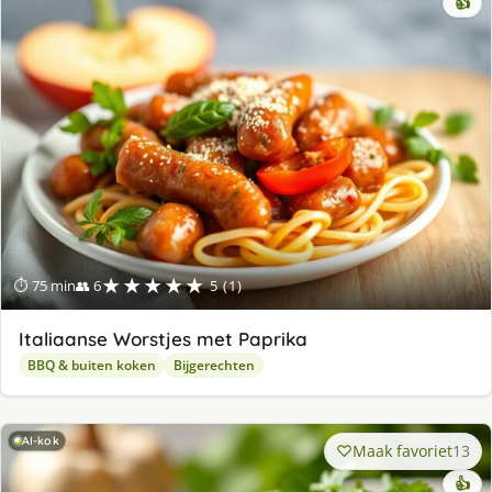
👍
★★★★★
⏱ 75 min
👥 6
5 (1)
Italiaanse Worstjes met Paprika
BBQ & buiten koken
Bijgerechten
AI-kok
Maak favoriet
13
👍