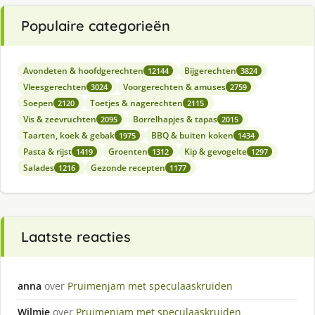
Populaire categorieën
Avondeten & hoofdgerechten
Bijgerechten
12144
3824
Vleesgerechten
Voorgerechten & amuses
3024
2759
Soepen
Toetjes & nagerechten
2120
2115
Vis & zeevruchten
Borrelhapjes & tapas
2095
2015
Taarten, koek & gebak
BBQ & buiten koken
1975
1434
Pasta & rijst
Groenten
Kip & gevogelte
1419
1312
1297
Salades
Gezonde recepten
1216
1177
Laatste reacties
anna
over
Pruimenjam met speculaaskruiden
Wilmie
over
Pruimenjam met speculaaskruiden