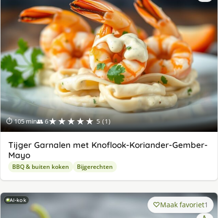
★★★★★
⏱ 105 min
👥 6
5 (1)
Tijger Garnalen met Knoflook-Koriander-Gember-
Mayo
BBQ & buiten koken
Bijgerechten
AI-kok
Maak favoriet
1