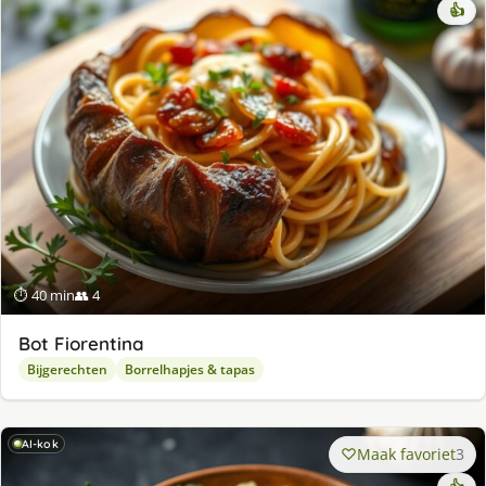
👍
⏱ 40 min
👥 4
Bot Fiorentina
Bijgerechten
Borrelhapjes & tapas
AI-kok
Maak favoriet
3