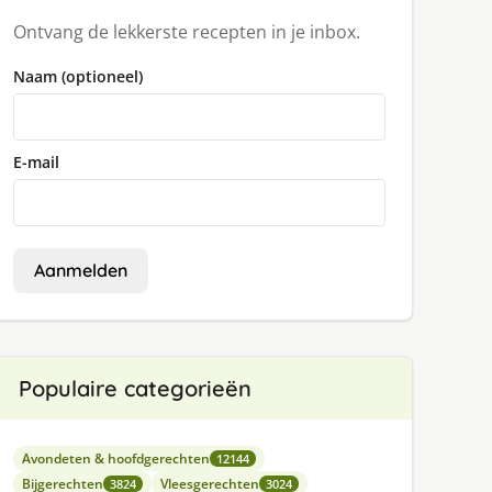
Ontvang de lekkerste recepten in je inbox.
Naam (optioneel)
E-mail
Aanmelden
Populaire categorieën
Avondeten & hoofdgerechten
12144
Bijgerechten
Vleesgerechten
3824
3024