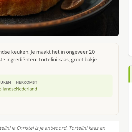
llandse keuken. Je maakt het in ongeveer 20
e ingrediënten: Tortelini kaas, groot bakje
EUKEN
HERKOMST
ollandse
Nederland
lini la Christel is je antwoord. Tortelini kaas en