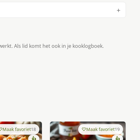
werkt. Als lid komt het ook in je kooklogboek.
Maak favoriet
18
Maak favoriet
19
👍
👍