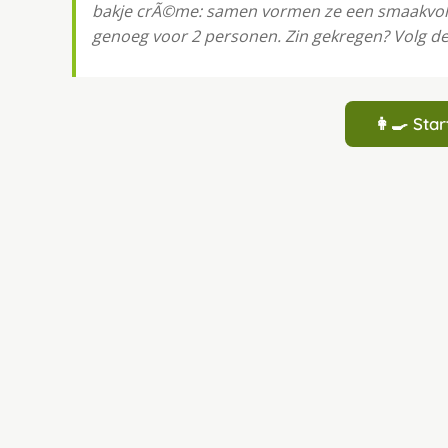
bakje crÃ©me: samen vormen ze een smaakvol ge
genoeg voor 2 personen. Zin gekregen? Volg de 
👩‍🍳 St