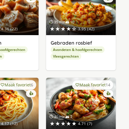
⏱ 35 min
👥 10
★★★★☆
4.36 (22)
3.95 (42)
n
Gebraden rosbief
hoofdgerechten
Avondeten & hoofdgerechten
en
Vleesgerechten
Maak favoriet
6
Maak favoriet
14
👍
👍
⏱ 40 min
👥 2
★★★★★
4.17 (12)
4.71 (7)