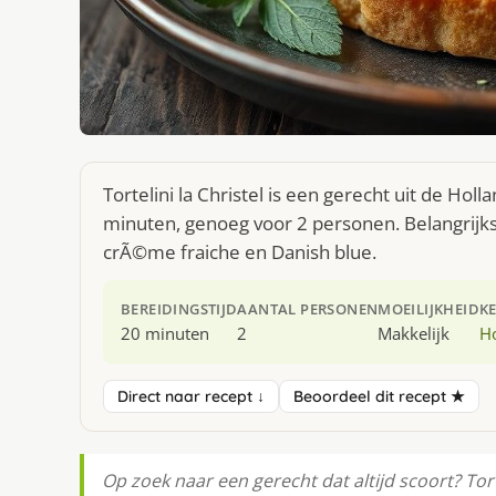
Tortelini la Christel is een gerecht uit de Ho
minuten, genoeg voor 2 personen. Belangrijkst
crÃ©me fraiche en Danish blue.
BEREIDINGSTIJD
AANTAL PERSONEN
MOEILIJKHEID
K
20 minuten
2
Makkelijk
H
Direct naar recept ↓
Beoordeel dit recept ★
Op zoek naar een gerecht dat altijd scoort? Torte