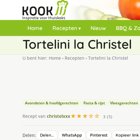
Home
Recepten
Nieuw
BBQ & Z
Tortelini la Christel
U bent hier:
Home
›
Recepten
›
Tortelini la Christel
Avondeten & hoofdgerechten
Pasta & rijst
Vleesgerechten
★★★☆☆
Recept van
christelxxx
3 (5)
Delen:
WhatsApp
Pinterest
Delen…
Kopieer link