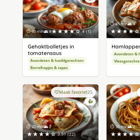
⏱ 45 min
👥 4
★★★★☆
★★★★☆
⏱ 60 min
👥 4
4 (1)
Gehaktballetjes in
Hamlappe
tomatensaus
Avondeten & 
Avondeten & hoofdgerechten
Vleesgerecht
Borrelhapjes & tapas
Maak favoriet
25
👍
⏱ 20 min
👥 2
⏱ 30 min
👥 2
★★★★☆
★★★★☆
3.91 (22)