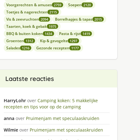
Voorgerechten & amuses
Soepen
2759
2120
Toetjes & nagerechten
2115
Vis & zeevruchten
Borrelhapjes & tapas
2094
2015
Taarten, koek & gebak
1975
BBQ & buiten koken
Pasta & rijst
1434
1419
Groenten
Kip & gevogelte
1312
1297
Salades
Gezonde recepten
1216
1177
Laatste reacties
HarryLohr
over
Camping koken: 5 makkelijke
recepten en tips voor op de camping
anna
over
Pruimenjam met speculaaskruiden
Wilmie
over
Pruimenjam met speculaaskruiden