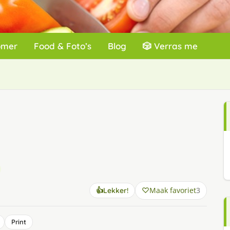
omer
Food & Foto’s
Blog
🎲 Verras me
Maak favoriet
3
👍
Lekker!
Print