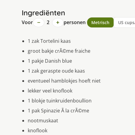
Ingrediënten
−
+
Voor
2
personen
Metrisch
US cups
1 zak Tortelini kaas
groot bakje crÃ©me fraiche
1 pakje Danish blue
1 zak geraspte oude kaas
eventueel hamblokjes hoeft niet
lekker veel knoflook
1 blokje tuinkruidenboullion
1 pak Spinazie Ã la crÃ©me
nootmuskaat
knoflook