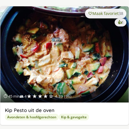
Maak favoriet
38
ke
👍
1
lek
ge
★★★★☆
⏱ 45 min
👥 4
4.39 (96)
Kip Pesto uit de oven
Avondeten & hoofdgerechten
Kip & gevogelte