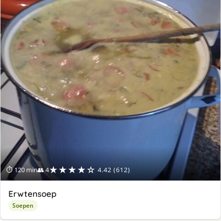
★★★★☆
⏱ 120 min
👥 4
4.42 (612)
Erwtensoep
Soepen