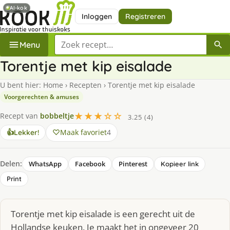
AI-kok
Inloggen
Registreren
Zoek een recept
Menu
Torentje met kip eisalade
U bent hier:
Home
›
Recepten
›
Torentje met kip eisalade
Voorgerechten & amuses
★★★☆☆
Recept van
bobbeltje
3.25 (4)
Maak favoriet
4
👍
Lekker!
Delen:
WhatsApp
Facebook
Pinterest
Kopieer link
Print
Torentje met kip eisalade is een gerecht uit de
Hollandse keuken. Je maakt het in ongeveer 20