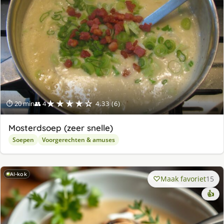
★★★★☆
⏱ 20 min
👥 4
4.33 (6)
Mosterdsoep (zeer snelle)
Soepen
Voorgerechten & amuses
AI-kok
Maak favoriet
15
👍