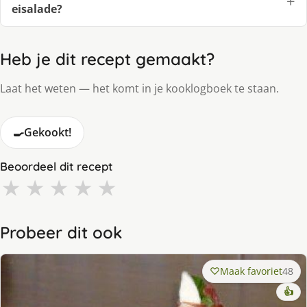
eisalade?
Heb je dit recept gemaakt?
Laat het weten — het komt in je kooklogboek te staan.
🍳
Gekookt!
Beoordeel dit recept
★
★
★
★
★
Probeer dit ook
Maak favoriet
48
👍