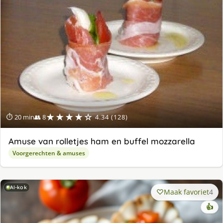
★★★★☆
⏱ 20 min
👥 8
4.34 (128)
Amuse van rolletjes ham en buffel mozzarella
Voorgerechten & amuses
AI-kok
Maak favoriet
4
👍