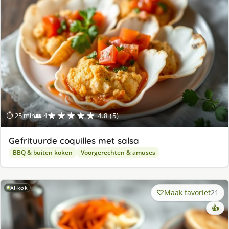
★★★★★
⏱ 25 min
👥 4
4.8 (5)
Gefrituurde coquilles met salsa
BBQ & buiten koken
Voorgerechten & amuses
AI-kok
Maak favoriet
21
👍