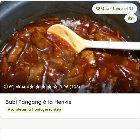
Maak favoriet
91
ke
👍
1
lek
ge
★★★★☆
⏱ 60 min
👥 4
3.96 (108)
Babi Pangang à la Henkie
Avondeten & hoofdgerechten