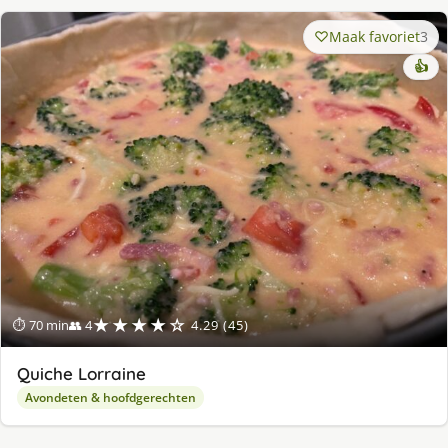
Maak favoriet
3
👍
★★★★☆
⏱ 70 min
👥 4
4.29 (45)
Quiche Lorraine
Avondeten & hoofdgerechten