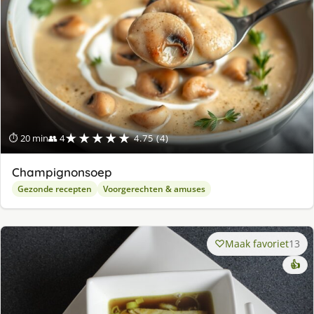
★★★★★
⏱ 20 min
👥 4
4.75 (4)
Champignonsoep
Gezonde recepten
Voorgerechten & amuses
Maak favoriet
13
👍