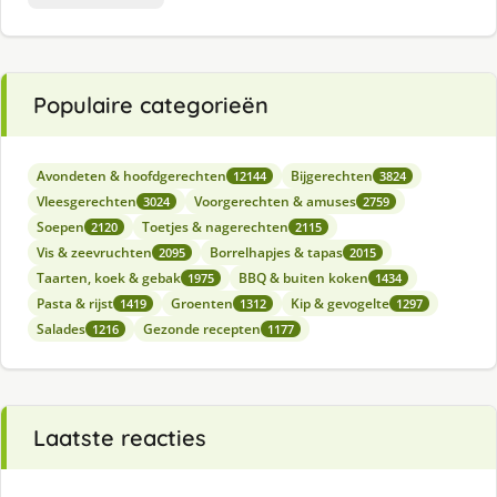
Populaire categorieën
Avondeten & hoofdgerechten
Bijgerechten
12144
3824
Vleesgerechten
Voorgerechten & amuses
3024
2759
Soepen
Toetjes & nagerechten
2120
2115
Vis & zeevruchten
Borrelhapjes & tapas
2095
2015
Taarten, koek & gebak
BBQ & buiten koken
1975
1434
Pasta & rijst
Groenten
Kip & gevogelte
1419
1312
1297
Salades
Gezonde recepten
1216
1177
Laatste reacties