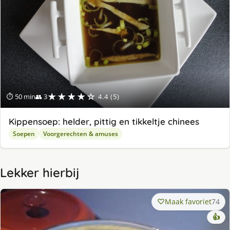
★★★★☆
⏱ 50 min
👥 3
4.4 (5)
Kippensoep: helder, pittig en tikkeltje chinees
Soepen
Voorgerechten & amuses
Lekker hierbij
Maak favoriet
74
👍