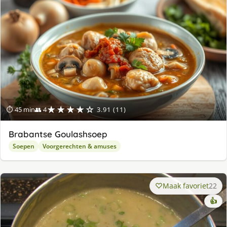
★★★★☆
⏱ 45 min
👥 4
3.91 (11)
Brabantse Goulashsoep
Soepen
Voorgerechten & amuses
Maak favoriet
22
👍