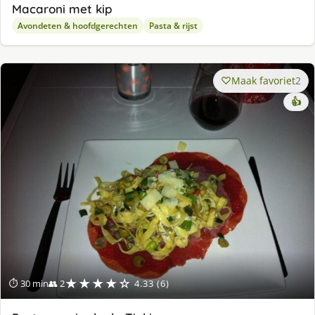
Macaroni met kip
Avondeten & hoofdgerechten
Pasta & rijst
Maak favoriet
2
👍
★★★★☆
⏱ 30 min
👥 2
4.33 (6)