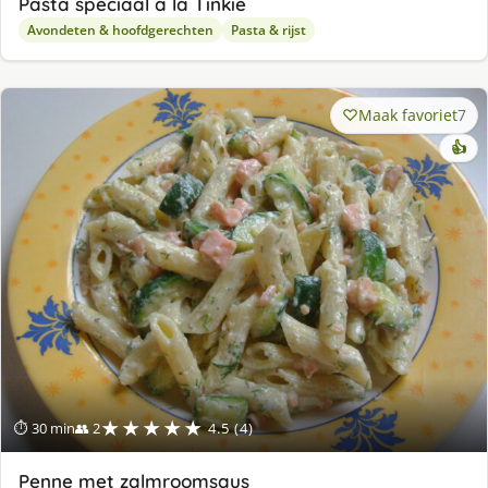
Pasta speciaal a la Tinkie
Avondeten & hoofdgerechten
Pasta & rijst
Maak favoriet
7
👍
★★★★★
⏱ 30 min
👥 2
4.5 (4)
Penne met zalmroomsaus