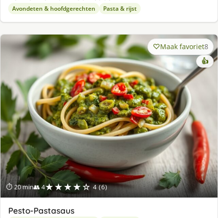
Avondeten & hoofdgerechten
Pasta & rijst
Maak favoriet
8
👍
★★★★☆
⏱ 20 min
👥 4
4 (6)
Pesto-Pastasaus