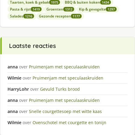
Taarten, koek & gebak
BBQ & buiten koken
1975
1434
Pasta & rijst
Groenten
Kip & gevogelte
1419
1312
1297
Salades
Gezonde recepten
1216
1177
Laatste reacties
anna
over
Pruimenjam met speculaaskruiden
Wilmie
over
Pruimenjam met speculaaskruiden
HarryLohr
over
Gevuld Turks brood
anna
over
Pruimenjam met speculaaskruiden
anna
over
Snelle courgettesoep met witte kaas
Wilmie
over
Ovenschotel met courgette en tonijn