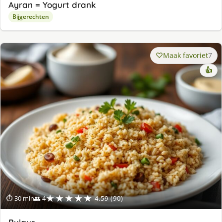
Ayran = Yogurt drank
Bijgerechten
Maak favoriet
7
👍
★★★★★
⏱ 30 min
👥 4
4.59 (90)