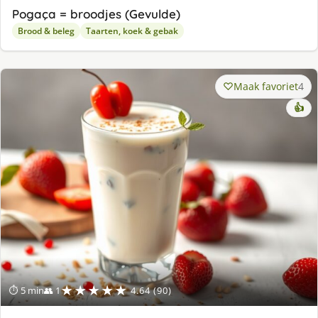
Pogaça = broodjes (Gevulde)
Brood & beleg
Taarten, koek & gebak
Maak favoriet
4
👍
★★★★★
⏱ 5 min
👥 1
4.64 (90)