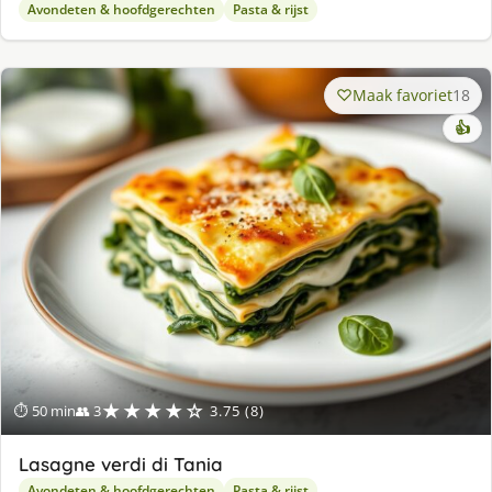
Avondeten & hoofdgerechten
Pasta & rijst
Maak favoriet
18
👍
★★★★☆
⏱ 50 min
👥 3
3.75 (8)
Lasagne verdi di Tania
Avondeten & hoofdgerechten
Pasta & rijst