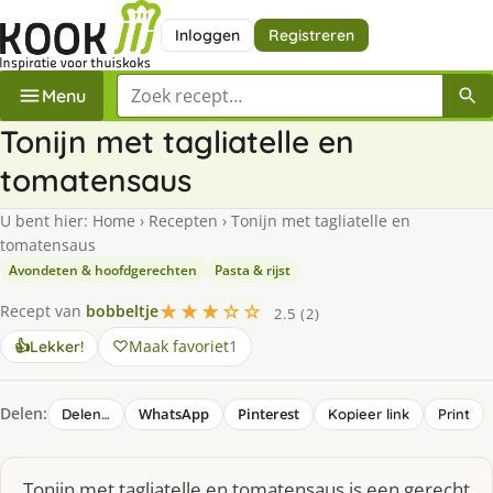
Inloggen
Registreren
Zoek een recept
Menu
Tonijn met tagliatelle en
tomatensaus
U bent hier:
Home
›
Recepten
›
Tonijn met tagliatelle en
tomatensaus
Avondeten & hoofdgerechten
Pasta & rijst
★★★☆☆
Recept van
bobbeltje
2.5 (2)
Maak favoriet
1
👍
Lekker!
Delen:
WhatsApp
Pinterest
Delen…
Kopieer link
Print
Tonijn met tagliatelle en tomatensaus is een gerecht