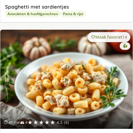
Spaghetti met sardientjes
Avondeten & hoofdgerechten
Pasta & rijst
Maak favoriet
14
👍
★★★★★
⏱ 45 min
👥 4
4.5 (6)