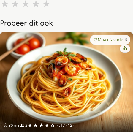
★
★
★
★
★
Probeer dit ook
Maak favoriet
6
👍
★★★★☆
⏱ 30 min
👥 2
4.17 (12)