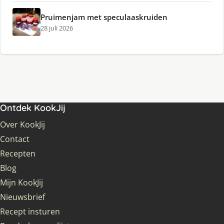
Pruimenjam met speculaaskruiden
28 juli 2026
Ontdek KookJij
Over KookJij
Contact
Recepten
Blog
Mijn KookJij
Nieuwsbrief
Recept insturen