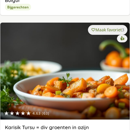
Bulgur
Bijgerechten
Maak favoriet
3
👍
★★★★★
4.63 (63)
Karisik Tursu = div groenten in azijn