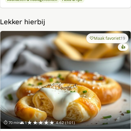
Lekker hierbij
Maak favoriet
19
👍
★★★★★
⏱ 70 min
👥 1
4.62 (101)