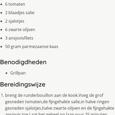
6 tomaten
2 blaadjes salie
2 sjalotjes
6 zwarte olijven
3 ansjovisfilets
50 gram parmezaanse kaas
Benodigdheden
Grillpan
Bereidingswijze
breng de runderbouillon aan de kook.Voeg de grof
gesneden tomaten,de fijngehakte salie,in halve ringen
gesneden sjalotjes,halve zwarte olijven en de fijngehakte
ansjovis toe.Laat het geheel op laag vuur 25 minuten