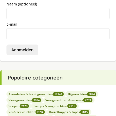
Naam (optioneel)
E-mail
Aanmelden
Populaire categorieën
Avondeten & hoofdgerechten
Bijgerechten
12144
3824
Vleesgerechten
Voorgerechten & amuses
3024
2759
Soepen
Toetjes & nagerechten
2120
2115
Vis & zeevruchten
Borrelhapjes & tapas
2094
2015