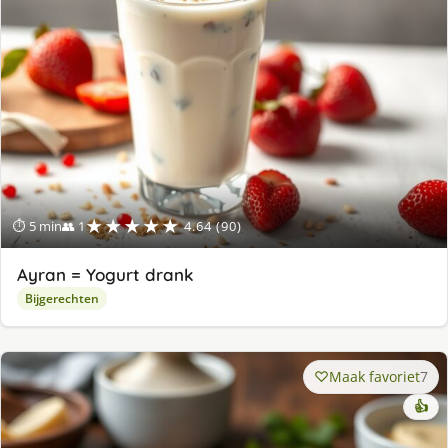
★★★★★
⏱ 5 min
👥 1
4.64 (90)
Ayran = Yogurt drank
Bijgerechten
Maak favoriet
7
👍