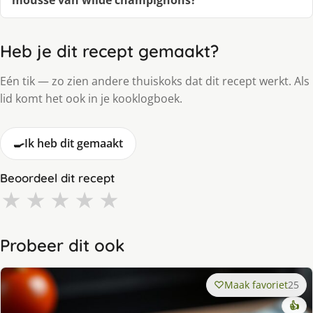
mousse van wilde champignons?
Heb je dit recept gemaakt?
Eén tik — zo zien andere thuiskoks dat dit recept werkt. Als
lid komt het ook in je kooklogboek.
🍳
Ik heb dit gemaakt
Beoordeel dit recept
★
★
★
★
★
Probeer dit ook
Maak favoriet
25
👍