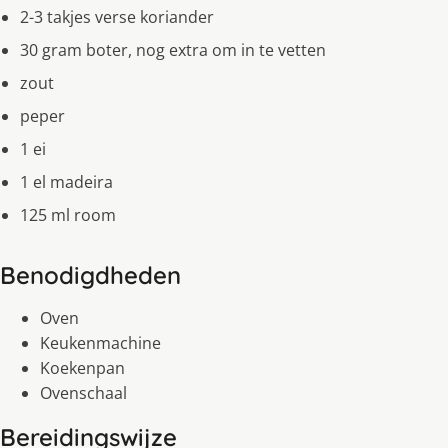
2-3 takjes verse koriander
30 gram boter, nog extra om in te vetten
zout
peper
1 ei
1 el madeira
125 ml room
Benodigdheden
Oven
Keukenmachine
Koekenpan
Ovenschaal
Bereidingswijze