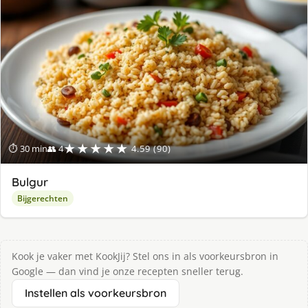
★★★★★
⏱ 30 min
👥 4
4.59 (90)
Bulgur
Bijgerechten
Kook je vaker met KookJij? Stel ons in als voorkeursbron in
Google — dan vind je onze recepten sneller terug.
Instellen als voorkeursbron