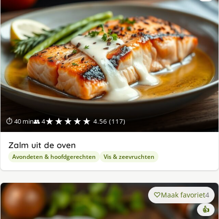
★★★★★
⏱ 40 min
👥 4
4.56 (117)
Zalm uit de oven
Avondeten & hoofdgerechten
Vis & zeevruchten
Maak favoriet
4
👍