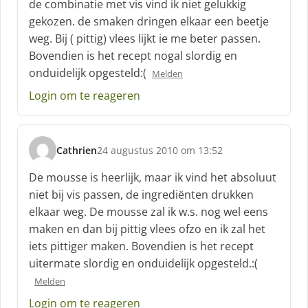
de combinatie met vis vind ik niet gelukkig
r
gekozen. de smaken dringen elkaar een beetje
e
weg. Bij ( pittig) vlees lijkt ie me beter passen.
e
f
Bovendien is het recept nogal slordig en
:
onduidelijk opgesteld:(
Melden
Login om te reageren
Cathrien
24 augustus 2010 om 13:52
s
c
De mousse is heerlijk, maar ik vind het absoluut
h
niet bij vis passen, de ingrediënten drukken
r
elkaar weg. De mousse zal ik w.s. nog wel eens
e
maken en dan bij pittig vlees ofzo en ik zal het
e
f
iets pittiger maken. Bovendien is het recept
:
uitermate slordig en onduidelijk opgesteld.:(
Melden
Login om te reageren