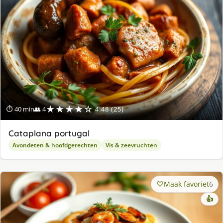
★★★★☆
⏱ 40 min
👥 4
4.48 (25)
Cataplana portugal
Avondeten & hoofdgerechten
Vis & zeevruchten
Maak favoriet
6
👍