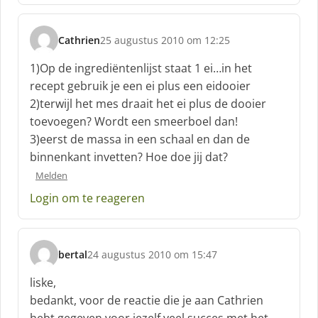
Cathrien
25 augustus 2010 om 12:25
s
c
1)Op de ingrediëntenlijst staat 1 ei…in het
h
recept gebruik je een ei plus een eidooier
r
2)terwijl het mes draait het ei plus de dooier
e
toevoegen? Wordt een smeerboel dan!
e
f
3)eerst de massa in een schaal en dan de
:
binnenkant invetten? Hoe doe jij dat?
Melden
Login om te reageren
bertal
24 augustus 2010 om 15:47
s
c
liske,
h
bedankt, voor de reactie die je aan Cathrien
r