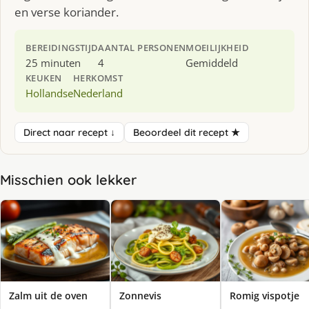
en verse koriander.
BEREIDINGSTIJD
AANTAL PERSONEN
MOEILIJKHEID
25 minuten
4
Gemiddeld
KEUKEN
HERKOMST
Hollandse
Nederland
Direct naar recept ↓
Beoordeel dit recept ★
Misschien ook lekker
Zalm uit de oven
Zonnevis
Romig vispotje