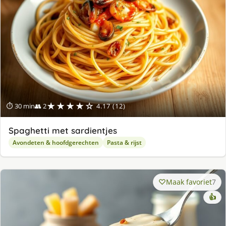
★★★★☆
⏱ 30 min
👥 2
4.17 (12)
Spaghetti met sardientjes
Avondeten & hoofdgerechten
Pasta & rijst
Maak favoriet
7
👍