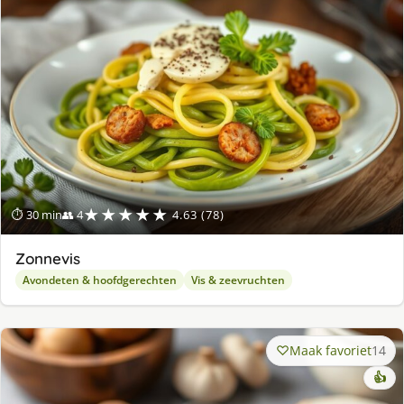
★★★★★
⏱ 30 min
👥 4
4.63 (78)
Zonnevis
Avondeten & hoofdgerechten
Vis & zeevruchten
Maak favoriet
14
👍