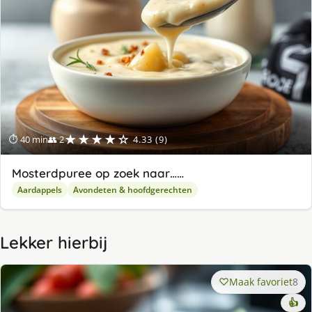
★★★★☆
⏱ 40 min
👥 2
4.33 (9)
Mosterdpuree op zoek naar……
Aardappels
Avondeten & hoofdgerechten
Lekker hierbij
Maak favoriet
8
👍