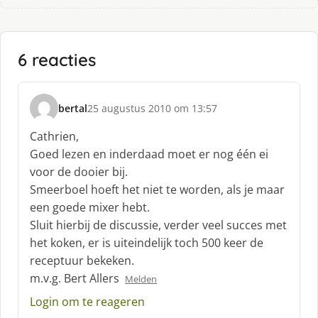
6 reacties
bertal
25 augustus 2010 om 13:57
s
c
Cathrien,
h
Goed lezen en inderdaad moet er nog één ei
r
voor de dooier bij.
e
Smeerboel hoeft het niet te worden, als je maar
e
f
een goede mixer hebt.
:
Sluit hierbij de discussie, verder veel succes met
het koken, er is uiteindelijk toch 500 keer de
receptuur bekeken.
m.v.g. Bert Allers
Melden
Login om te reageren