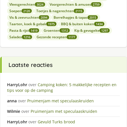
Vleesgerechten
Voorgerechten & amuses
3024
2759
Soepen
Toetjes & nagerechten
2120
2115
Vis & zeevruchten
Borrelhapjes & tapas
2094
2015
Taarten, koek & gebak
BBQ & buiten koken
1975
1434
Pasta & rijst
Groenten
Kip & gevogelte
1419
1312
1297
Salades
Gezonde recepten
1216
1177
Laatste reacties
HarryLohr
over
Camping koken: 5 makkelijke recepten en
tips voor op de camping
anna
over
Pruimenjam met speculaaskruiden
Wilmie
over
Pruimenjam met speculaaskruiden
HarryLohr
over
Gevuld Turks brood