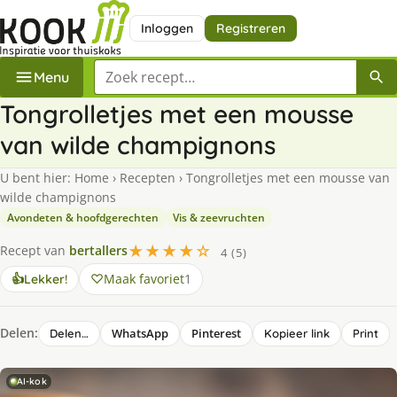
Inloggen
Registreren
Zoek een recept
Menu
Tongrolletjes met een mousse
van wilde champignons
U bent hier:
Home
›
Recepten
›
Tongrolletjes met een mousse van
wilde champignons
Avondeten & hoofdgerechten
Vis & zeevruchten
★★★★☆
Recept van
bertallers
4 (5)
Maak favoriet
1
👍
Lekker!
Delen:
WhatsApp
Pinterest
Delen…
Kopieer link
Print
AI-kok