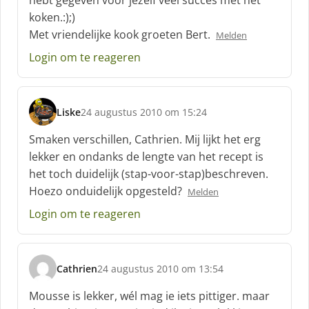
hebt gegeven voor jezelf veel succes met het
e
koken.:);)
e
f
Met vriendelijke kook groeten Bert.
Melden
:
Login om te reageren
Liske
24 augustus 2010 om 15:24
s
c
Smaken verschillen, Cathrien. Mij lijkt het erg
h
lekker en ondanks de lengte van het recept is
r
het toch duidelijk (stap-voor-stap)beschreven.
e
Hoezo onduidelijk opgesteld?
e
Melden
f
Login om te reageren
:
Cathrien
24 augustus 2010 om 13:54
s
c
Mousse is lekker, wél mag ie iets pittiger. maar
h