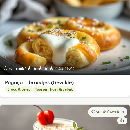
★★★★★
⏱ 70 min
👥 1
4.62 (101)
Pogaça = broodjes (Gevulde)
Brood & beleg
Taarten, koek & gebak
Maak favoriet
4
👍