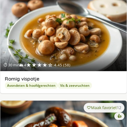
★★★★☆
⏱ 30 min
👥 4
4.45 (58)
Romig vispotje
Avondeten & hoofdgerechten
Vis & zeevruchten
Maak favoriet
12
👍