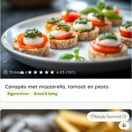
★★★★★
⏱ 15 min
👥 4
4.65 (101)
Canapés met mozzarella, tomaat en pesto
Bijgerechten
Brood & beleg
Maak favoriet
19
👍