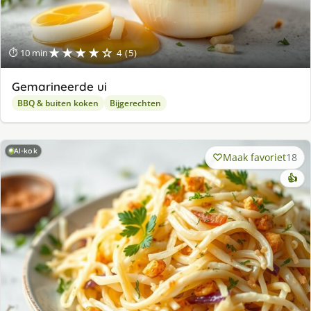
★★★★☆
⏱ 10 min
4 (5)
Gemarineerde ui
BBQ & buiten koken
Bijgerechten
AI-kok
Maak favoriet
18
👍