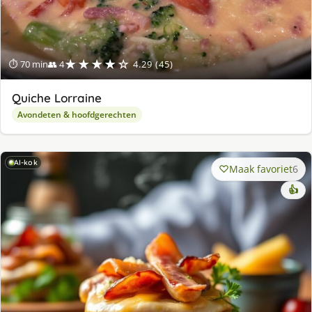
★★★★☆
⏱ 70 min
👥 4
4.29 (45)
Quiche Lorraine
Avondeten & hoofdgerechten
AI-kok
Maak favoriet
6
👍