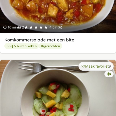
★★★★★
⏱ 10 min
👥 2
4.67 (6)
Komkommersalade met een bite
BBQ & buiten koken
Bijgerechten
Maak favoriet
9
👍