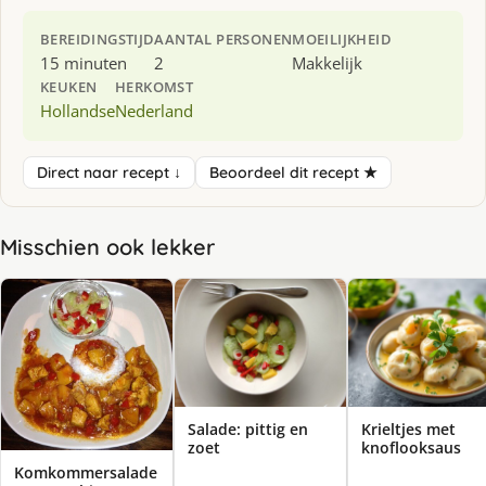
BEREIDINGSTIJD
AANTAL PERSONEN
MOEILIJKHEID
15 minuten
2
Makkelijk
KEUKEN
HERKOMST
Hollandse
Nederland
Direct naar recept ↓
Beoordeel dit recept ★
Misschien ook lekker
Salade: pittig en
Krieltjes met
zoet
knoflooksaus
Komkommersalade