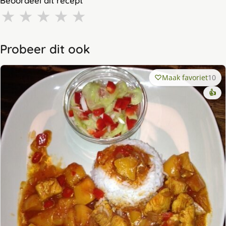
Beoordeel dit recept
★
★
★
★
★
Probeer dit ook
Maak favoriet
10
👍