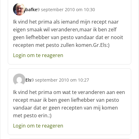
bafke
9 september 2010 om 10:30
s
c
Ik vind het prima als iemand mijn recept naar
h
eigen smaak wil veranderen,maar ik ben zelf
r
geen liefhebber van pesto vandaar dat er nooit
e
recepten met pesto zullen komen.Gr.Els:)
e
f
Login om te reageren
:
Els
9 september 2010 om 10:27
s
c
Ik vind het prima om wat te veranderen aan een
h
recept maar ik ben geen liefhebber van pesto
r
vandaar dat er geen recepten van mij komen
e
met pesto erin.:)
e
f
Login om te reageren
: