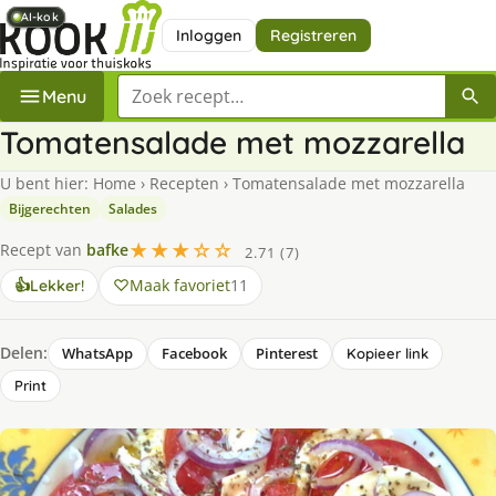
AI-kok
AI-kok
AI-kok
AI-kok
Inloggen
Registreren
Zoek een recept
Menu
Tomatensalade met mozzarella
U bent hier:
Home
›
Recepten
›
Tomatensalade met mozzarella
Bijgerechten
Salades
★★★☆☆
Recept van
bafke
2.71 (7)
Maak favoriet
11
👍
Lekker!
Delen:
WhatsApp
Facebook
Pinterest
Kopieer link
Print