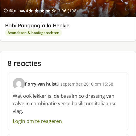
★★★★☆
⏱ 60 min
👥 4
3.96 (108)
Babi Pangang à la Henkie
Avondeten & hoofdgerechten
8 reacties
florry van hulst
9 september 2010 om 15:58
s
c
Wat ook lekker is, de basalmico dressing van
h
calve in combinatie verse basilicum italiaanse
r
vlag.
e
e
Login om te reageren
f
: