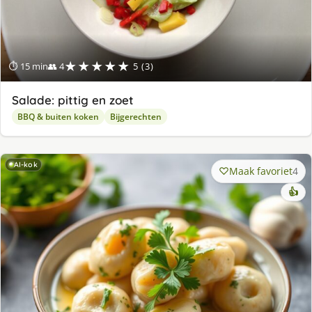
★★★★★
⏱ 15 min
👥 4
5 (3)
Salade: pittig en zoet
BBQ & buiten koken
Bijgerechten
AI-kok
Maak favoriet
4
👍