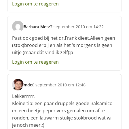
e
Login om te reageren
e
f
:
Barbara Metz
7 september 2010 om 14:22
s
c
Past ook goed bij het dr.Frank dieet.Alleen geen
h
(stok)brood erbij en als het ’s morgens is geen
r
uitje (maar dát vind ik zelf):p
e
e
Login om te reageren
f
:
mdc
6 september 2010 om 12:46
s
c
Lekkerrrrr.
h
Kleine tip: een paar druppels goede Balsamico
r
en een beetje peper vers gemalen om af te
e
ronden, een lauwarm stukje stokbrood wat wil
e
f
je noch meer.;)