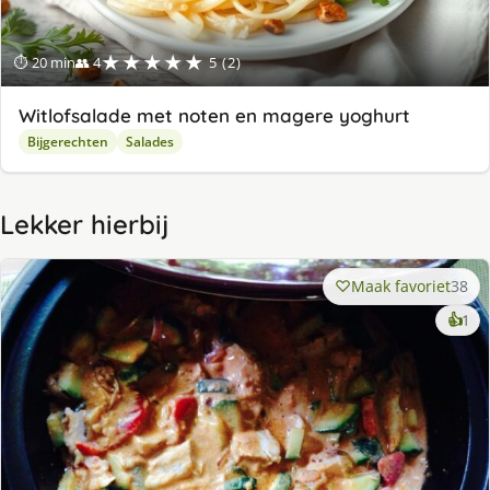
★★★★★
⏱ 20 min
👥 4
5 (2)
Witlofsalade met noten en magere yoghurt
Bijgerechten
Salades
Lekker hierbij
Maak favoriet
38
ke
👍
1
lek
ge