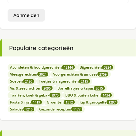
Aanmelden
Populaire categorieën
Avondeten & hoofdgerechten
Bijgerechten
12144
3824
Vleesgerechten
Voorgerechten & amuses
3024
2759
Soepen
Toetjes & nagerechten
2120
2115
Vis & zeevruchten
Borrelhapjes & tapas
2095
2015
Taarten, koek & gebak
BBQ & buiten koken
1975
1434
Pasta & rijst
Groenten
Kip & gevogelte
1419
1312
1297
Salades
Gezonde recepten
1216
1177