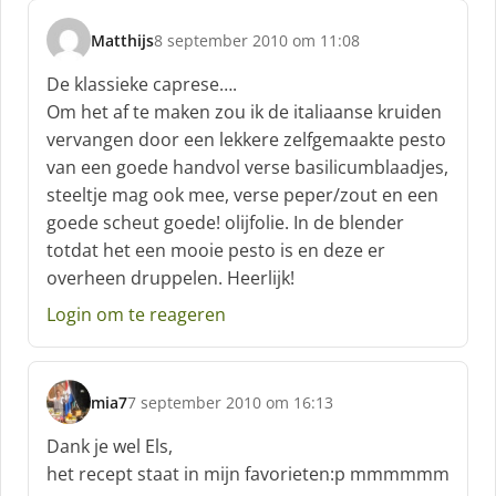
Matthijs
8 september 2010 om 11:08
s
c
De klassieke caprese….
h
Om het af te maken zou ik de italiaanse kruiden
r
vervangen door een lekkere zelfgemaakte pesto
e
van een goede handvol verse basilicumblaadjes,
e
f
steeltje mag ook mee, verse peper/zout en een
:
goede scheut goede! olijfolie. In de blender
totdat het een mooie pesto is en deze er
overheen druppelen. Heerlijk!
Login om te reageren
mia7
7 september 2010 om 16:13
s
c
Dank je wel Els,
h
het recept staat in mijn favorieten:p mmmmmm
r