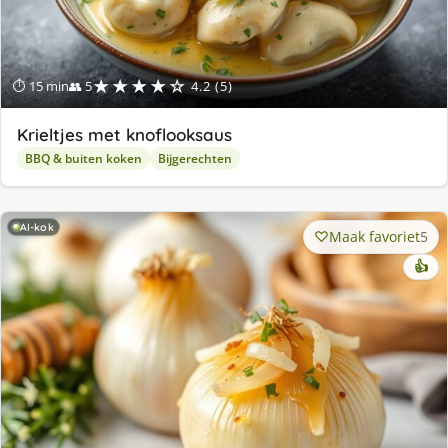
★★★★☆
⏱ 15 min
👥 5
4.2 (5)
Krieltjes met knoflooksaus
BBQ & buiten koken
Bijgerechten
AI-kok
Maak favoriet
5
👍