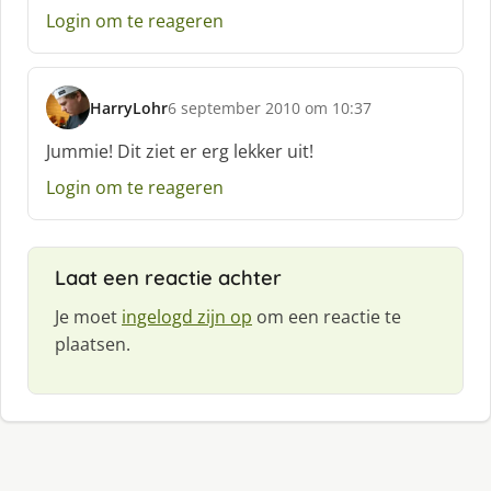
:
Login om te reageren
HarryLohr
6 september 2010 om 10:37
s
c
Jummie! Dit ziet er erg lekker uit!
h
Login om te reageren
r
e
e
f
Laat een reactie achter
:
Je moet
ingelogd zijn op
om een reactie te
plaatsen.