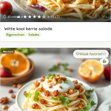
★★★★☆
⏱ 30 min
👥 4
3.71 (7)
Witte kool kerrie salade
Bijgerechten
Salades
AI-kok
Maak favoriet
11
👍