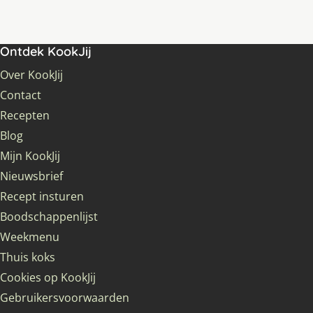
Ontdek KookJij
Over KookJij
Contact
Recepten
Blog
Mijn KookJij
Nieuwsbrief
Recept insturen
Boodschappenlijst
Weekmenu
Thuis koks
Cookies op KookJij
Gebruikersvoorwaarden