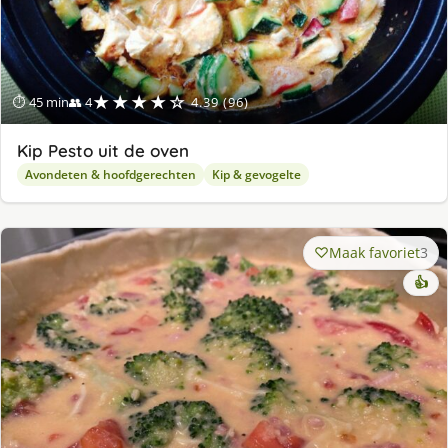
★★★★☆
⏱ 45 min
👥 4
4.39 (96)
Kip Pesto uit de oven
Avondeten & hoofdgerechten
Kip & gevogelte
Maak favoriet
3
👍