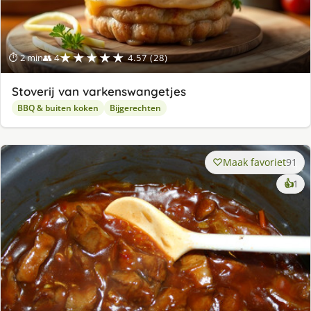
★★★★★
⏱ 2 min
👥 4
4.57 (28)
Stoverij van varkenswangetjes
BBQ & buiten koken
Bijgerechten
Maak favoriet
91
ke
👍
1
lek
ge