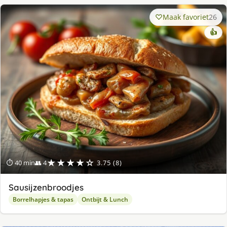
Maak favoriet
26
👍
★★★★☆
⏱ 40 min
👥 4
3.75 (8)
Sausijzenbroodjes
Borrelhapjes & tapas
Ontbijt & Lunch