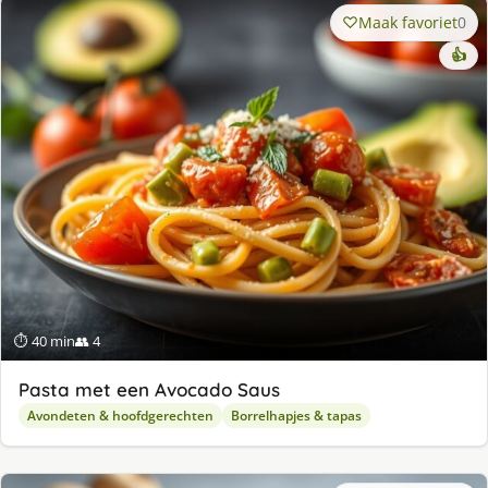
Maak favoriet
0
👍
⏱ 40 min
👥 4
Pasta met een Avocado Saus
Avondeten & hoofdgerechten
Borrelhapjes & tapas