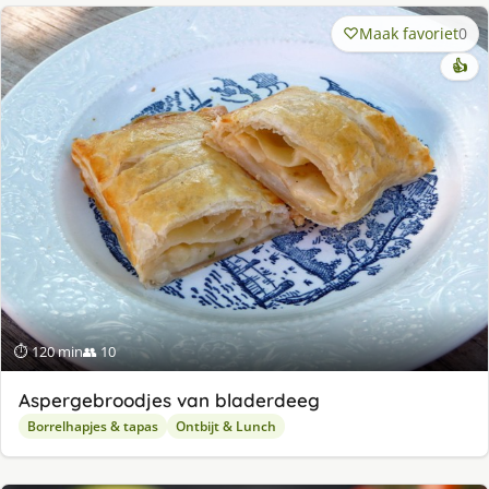
Maak favoriet
0
👍
⏱ 120 min
👥 10
Aspergebroodjes van bladerdeeg
Borrelhapjes & tapas
Ontbijt & Lunch