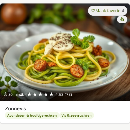
Maak favoriet
4
👍
★★★★★
⏱ 30 min
👥 4
4.63 (78)
Zonnevis
Avondeten & hoofdgerechten
Vis & zeevruchten