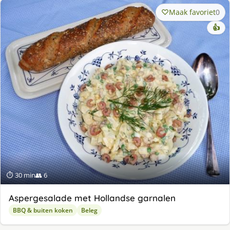
Maak favoriet
0
👍
⏱ 30 min
👥 6
Aspergesalade met Hollandse garnalen
BBQ & buiten koken
Beleg