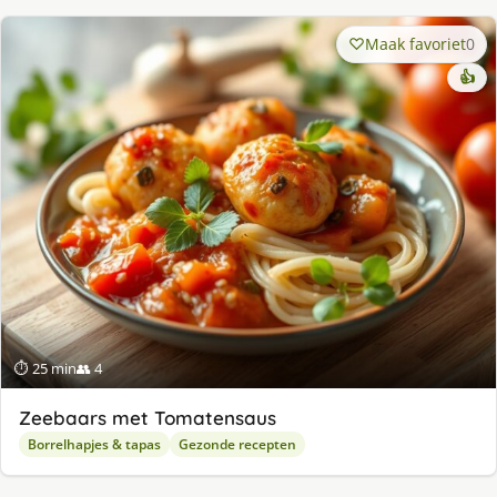
Maak favoriet
0
👍
⏱ 25 min
👥 4
Zeebaars met Tomatensaus
Borrelhapjes & tapas
Gezonde recepten