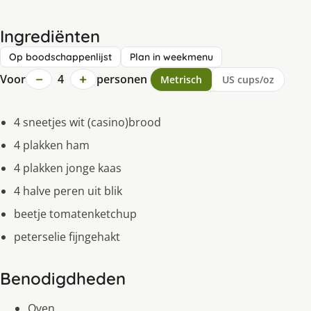
Ingrediënten
Op boodschappenlijst
Plan in weekmenu
−
+
Voor
4
personen
Metrisch
US cups/oz
4 sneetjes wit (casino)brood
4 plakken ham
4 plakken jonge kaas
4 halve peren uit blik
beetje tomatenketchup
peterselie fijngehakt
Benodigdheden
Oven