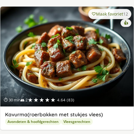
Maak favoriet
12
👍
★★★★★
⏱ 30 min
👥 2
4.64 (83)
Kavurma(roerbakken met stukjes vlees)
Avondeten & hoofdgerechten
Vleesgerechten