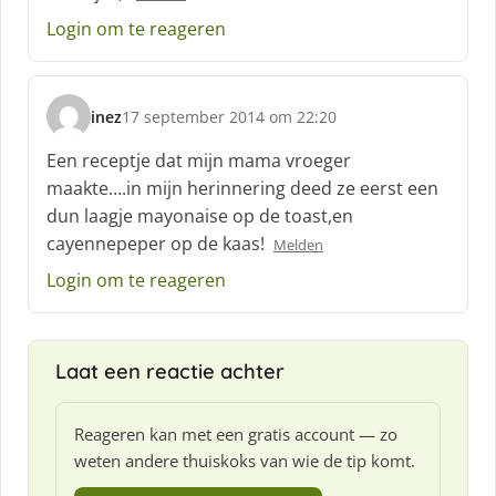
Login om te reageren
inez
17 september 2014 om 22:20
s
c
Een receptje dat mijn mama vroeger
h
maakte….in mijn herinnering deed ze eerst een
r
dun laagje mayonaise op de toast,en
e
cayennepeper op de kaas!
e
Melden
f
Login om te reageren
:
Laat een reactie achter
Reageren kan met een gratis account — zo
weten andere thuiskoks van wie de tip komt.