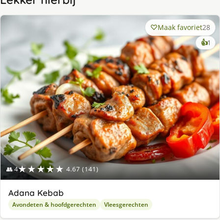
Maak favoriet
28
ke
👍
1
lek
ge
★★★★★
👥 4
4.67 (141)
Adana Kebab
Avondeten & hoofdgerechten
Vleesgerechten