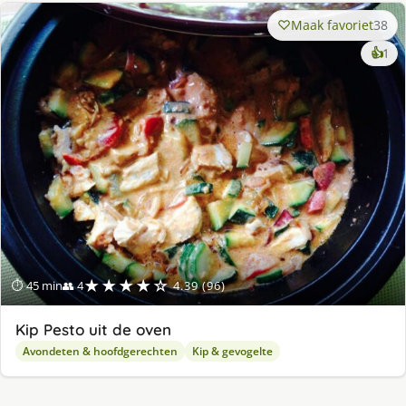
Maak favoriet
38
ke
👍
1
lek
ge
★★★★☆
⏱ 45 min
👥 4
4.39 (96)
Kip Pesto uit de oven
Avondeten & hoofdgerechten
Kip & gevogelte