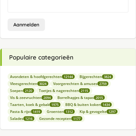
Aanmelden
Populaire categorieën
Avondeten & hoofdgerechten
Bijgerechten
12144
3824
Vleesgerechten
Voorgerechten & amuses
3024
2759
Soepen
Toetjes & nagerechten
2120
2115
Vis & zeevruchten
Borrelhapjes & tapas
2094
2015
Taarten, koek & gebak
BBQ & buiten koken
1975
1434
Pasta & rijst
Groenten
Kip & gevogelte
1419
1312
1297
Salades
Gezonde recepten
1216
1177