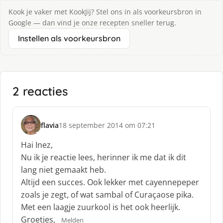
Kook je vaker met KookJij? Stel ons in als voorkeursbron in
Google — dan vind je onze recepten sneller terug.
Instellen als voorkeursbron
2 reacties
flavia
18 september 2014 om 07:21
s
c
Hai Inez,
h
Nu ik je reactie lees, herinner ik me dat ik dit
r
lang niet gemaakt heb.
e
Altijd een succes. Ook lekker met cayennepeper
e
f
zoals je zegt, of wat sambal of Curaçaose pika.
:
Met een laagje zuurkool is het ook heerlijk.
Groetjes,
Melden