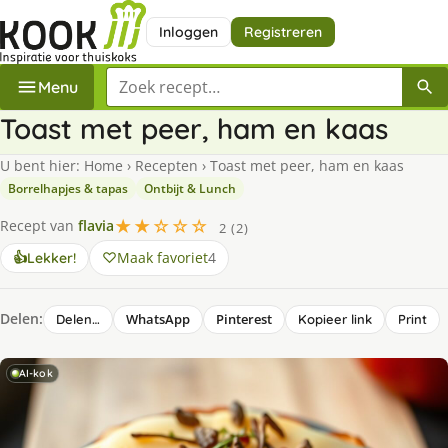
Inloggen
Registreren
Zoek een recept
Menu
Toast met peer, ham en kaas
U bent hier:
Home
›
Recepten
›
Toast met peer, ham en kaas
Borrelhapjes & tapas
Ontbijt & Lunch
★★☆☆☆
Recept van
flavia
2 (2)
Maak favoriet
4
👍
Lekker!
Delen:
WhatsApp
Pinterest
Delen…
Kopieer link
Print
AI-kok