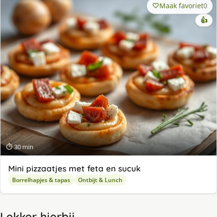
Maak favoriet
0
👍
⏱ 30 min
Mini pizzaatjes met feta en sucuk
Borrelhapjes & tapas
Ontbijt & Lunch
Lekker hierbij