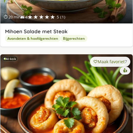
★★★★★
⏱ 20 min
👥 4
5 (1)
Mihoen Salade met Steak
Avondeten & hoofdgerechten
Bijgerechten
AI-kok
Maak favoriet
7
👍