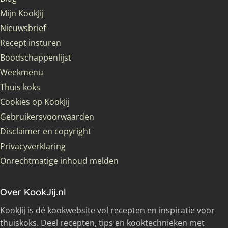
Mijn KookJij
Nieuwsbrief
Recept insturen
Boodschappenlijst
Weekmenu
Thuis koks
Cookies op KookJij
Gebruikersvoorwaarden
Disclaimer en copyright
Privacyverklaring
Onrechtmatige inhoud melden
Over KookJij.nl
KookJij is dé kookwebsite vol recepten en inspiratie voor
thuiskoks. Deel recepten, tips en kooktechnieken met