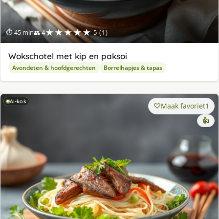
★★★★★
⏱ 45 min
👥 4
5 (1)
Wokschotel met kip en paksoi
Avondeten & hoofdgerechten
Borrelhapjes & tapas
AI-kok
Maak favoriet
1
👍