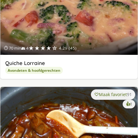
★★★★☆
⏱ 70 min
👥 4
4.29 (45)
Quiche Lorraine
Avondeten & hoofdgerechten
Maak favoriet
91
ke
👍
1
lek
ge