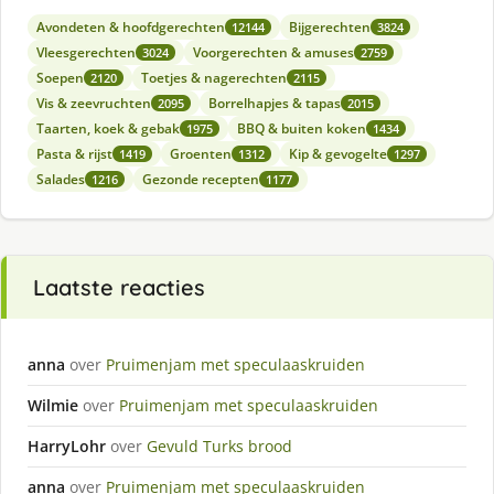
Avondeten & hoofdgerechten
Bijgerechten
12144
3824
Vleesgerechten
Voorgerechten & amuses
3024
2759
Soepen
Toetjes & nagerechten
2120
2115
Vis & zeevruchten
Borrelhapjes & tapas
2095
2015
Taarten, koek & gebak
BBQ & buiten koken
1975
1434
Pasta & rijst
Groenten
Kip & gevogelte
1419
1312
1297
Salades
Gezonde recepten
1216
1177
Laatste reacties
anna
over
Pruimenjam met speculaaskruiden
Wilmie
over
Pruimenjam met speculaaskruiden
HarryLohr
over
Gevuld Turks brood
anna
over
Pruimenjam met speculaaskruiden