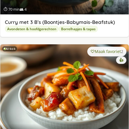
⏱ 70 min
👥 4
Curry met 3 B’s (Boontjes-Babymais-Beafstuk)
Avondeten & hoofdgerechten
Borrelhapjes & tapas
AI-kok
Maak favoriet
2
👍