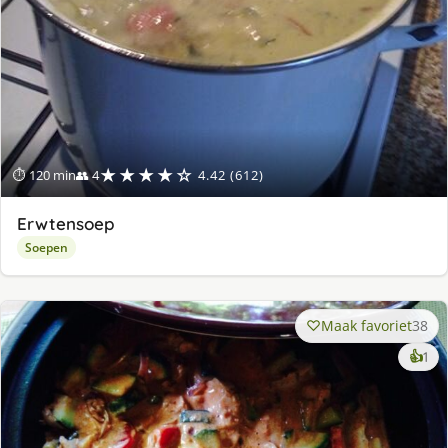
★★★★☆
⏱ 120 min
👥 4
4.42 (612)
Erwtensoep
Soepen
Maak favoriet
38
ke
👍
1
lek
ge