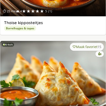
★★★★★
⏱ 25 min
👥 4
5 (1)
Thaise kippasteitjes
Borrelhapjes & tapas
AI-kok
Maak favoriet
15
👍