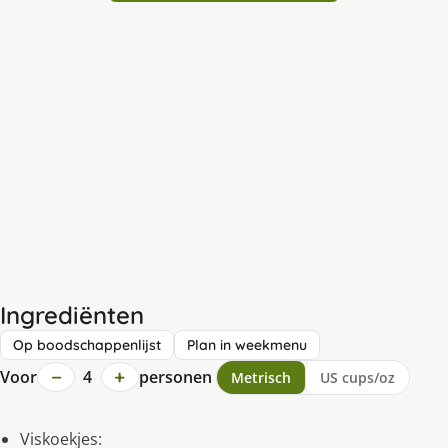
Ingrediënten
Op boodschappenlijst
Plan in weekmenu
−
+
Voor
4
personen
Metrisch
US cups/oz
Viskoekjes: