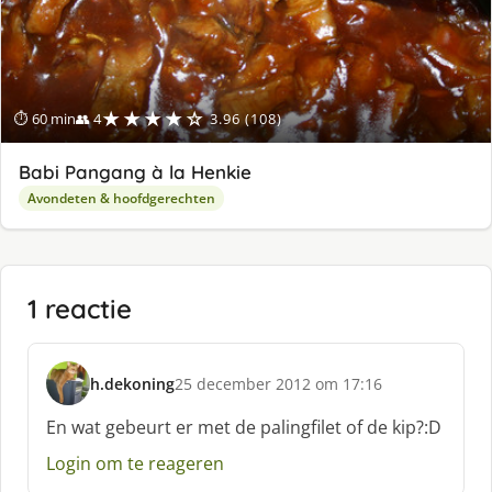
★★★★☆
⏱ 60 min
👥 4
3.96 (108)
Babi Pangang à la Henkie
Avondeten & hoofdgerechten
1 reactie
h.dekoning
25 december 2012 om 17:16
s
c
En wat gebeurt er met de palingfilet of de kip?:D
h
Login om te reageren
r
e