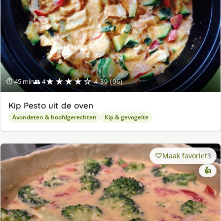
★★★★☆
⏱ 45 min
👥 4
4.39 (96)
Kip Pesto uit de oven
Avondeten & hoofdgerechten
Kip & gevogelte
Maak favoriet
3
👍