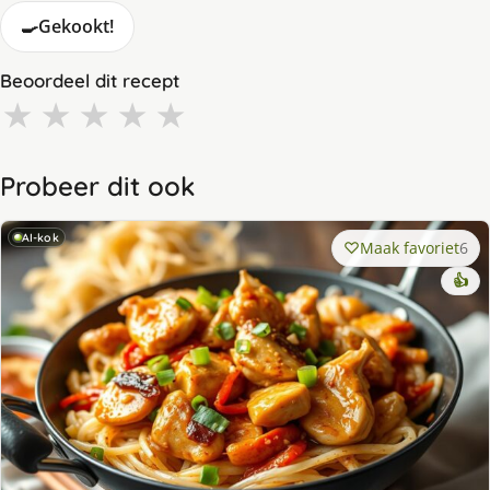
🍳
Gekookt!
Beoordeel dit recept
★
★
★
★
★
Probeer dit ook
AI-kok
Maak favoriet
6
👍