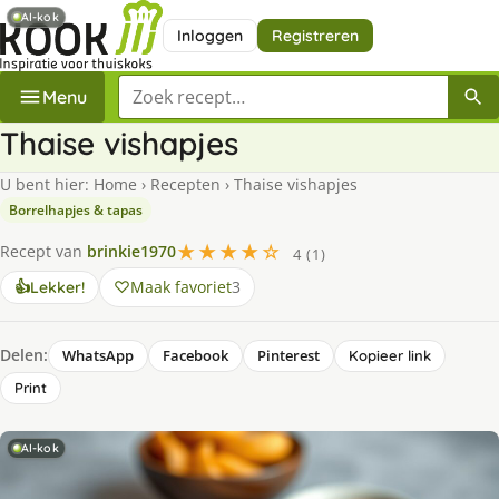
AI-kok
Inloggen
Registreren
Zoek een recept
Menu
Thaise vishapjes
U bent hier:
Home
›
Recepten
›
Thaise vishapjes
Borrelhapjes & tapas
★★★★☆
Recept van
brinkie1970
4 (1)
Maak favoriet
3
👍
Lekker!
Delen:
WhatsApp
Facebook
Pinterest
Kopieer link
Print
AI-kok