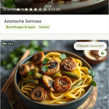
★★★☆☆
⏱ 30 min
👥 10
3.13 (8)
Aziatische Samosa
Borrelhapjes & tapas
Snacks
AI-kok
Maak favoriet
1
👍