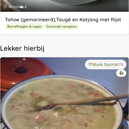
⏱ 60 min
👥 4
Tahoe (gemarineerd),Taugé en Katjang met Rijst
Borrelhapjes & tapas
Gezonde recepten
Lekker hierbij
Maak favoriet
74
👍