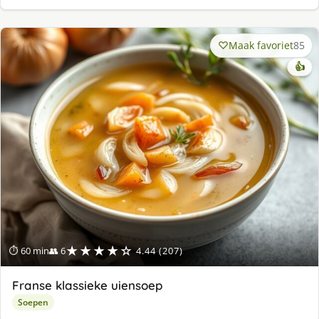
Maak favoriet
85
👍
★★★★☆
⏱ 60 min
👥 6
4.44 (207)
Franse klassieke uiensoep
Soepen