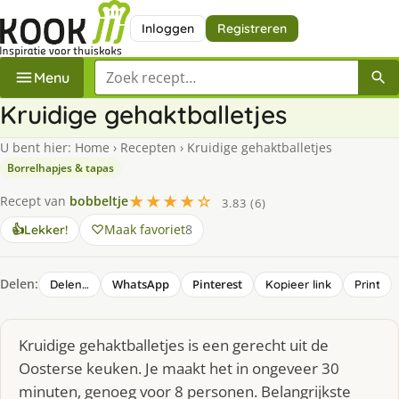
Inloggen
Registreren
Zoek een recept
Menu
Kruidige gehaktballetjes
U bent hier:
Home
›
Recepten
›
Kruidige gehaktballetjes
Borrelhapjes & tapas
★★★★☆
Recept van
bobbeltje
3.83 (6)
Maak favoriet
8
👍
Lekker!
Delen:
WhatsApp
Pinterest
Delen…
Kopieer link
Print
Kruidige gehaktballetjes is een gerecht uit de
Oosterse keuken. Je maakt het in ongeveer 30
minuten, genoeg voor 8 personen. Belangrijkste