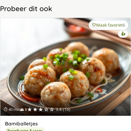
Probeer dit ook
Maak favoriet
6
👍
★★★☆☆
⏱ 40 min
👥 8
3.4 (10)
Bamiballetjes
Borrelhapjes & tapas