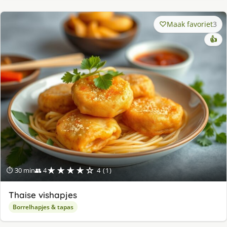
Maak favoriet
3
👍
★★★★☆
⏱ 30 min
👥 4
4 (1)
Thaise vishapjes
Borrelhapjes & tapas