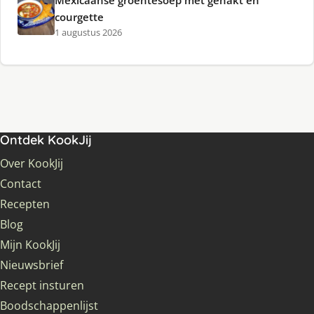
Mexicaanse groentesoep met gehakt en
courgette
1 augustus 2026
Ontdek KookJij
Over KookJij
Contact
Recepten
Blog
Mijn KookJij
Nieuwsbrief
Recept insturen
Boodschappenlijst