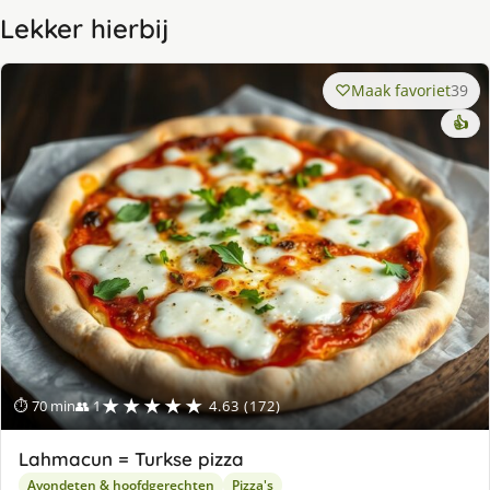
Lekker hierbij
Maak favoriet
39
👍
★★★★★
⏱ 70 min
👥 1
4.63 (172)
Lahmacun = Turkse pizza
Avondeten & hoofdgerechten
Pizza's