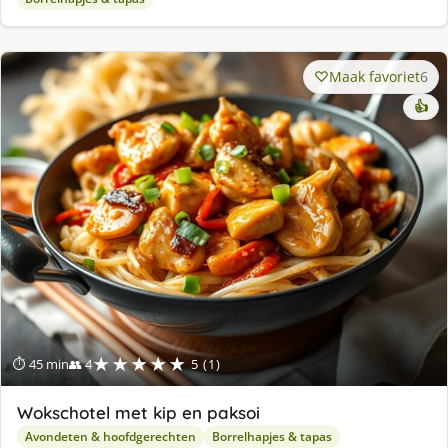
Maak favoriet
6
👍
★★★★★
⏱ 45 min
👥 4
5 (1)
Wokschotel met kip en paksoi
Avondeten & hoofdgerechten
Borrelhapjes & tapas