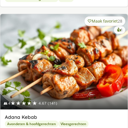
Maak favoriet
28
ke
👍
1
lek
ge
★★★★★
👥 4
4.67 (141)
Adana Kebab
Avondeten & hoofdgerechten
Vleesgerechten