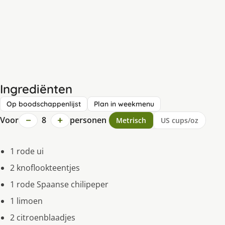
Ingrediënten
Op boodschappenlijst
Plan in weekmenu
−
+
Voor
8
personen
Metrisch
US cups/oz
1 rode ui
2 knoflookteentjes
1 rode Spaanse chilipeper
1 limoen
2 citroenblaadjes