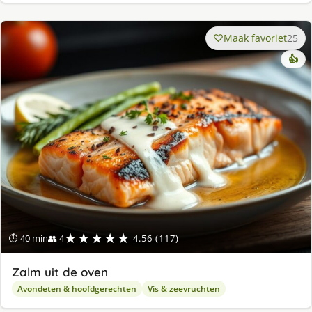
Maak favoriet
25
👍
★★★★★
⏱ 40 min
👥 4
4.56 (117)
Zalm uit de oven
Avondeten & hoofdgerechten
Vis & zeevruchten