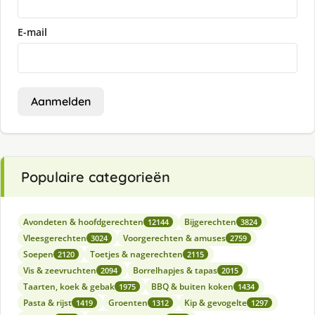
E-mail
Aanmelden
Populaire categorieën
Avondeten & hoofdgerechten
Bijgerechten
12144
3824
Vleesgerechten
Voorgerechten & amuses
3024
2759
Soepen
Toetjes & nagerechten
2120
2115
Vis & zeevruchten
Borrelhapjes & tapas
2094
2015
Taarten, koek & gebak
BBQ & buiten koken
1975
1434
Pasta & rijst
Groenten
Kip & gevogelte
1419
1312
1297