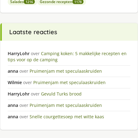
Salades
Gezonde recepten
1216
1178
Laatste reacties
HarryLohr
over
Camping koken: 5 makkelijke recepten en
tips voor op de camping
anna
over
Pruimenjam met speculaaskruiden
Wilmie
over
Pruimenjam met speculaaskruiden
HarryLohr
over
Gevuld Turks brood
anna
over
Pruimenjam met speculaaskruiden
anna
over
Snelle courgettesoep met witte kaas