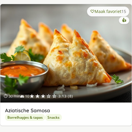
Maak favoriet
15
👍
★★★☆☆
⏱ 30 min
👥 10
3.13 (8)
Aziatische Samosa
Borrelhapjes & tapas
Snacks