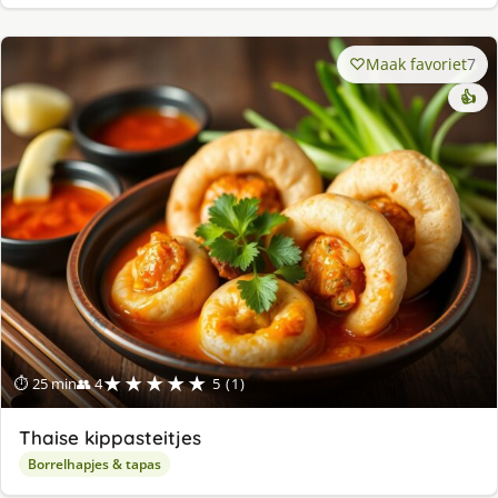
Maak favoriet
7
👍
★★★★★
⏱ 25 min
👥 4
5 (1)
Thaise kippasteitjes
Borrelhapjes & tapas