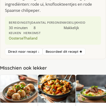
ingrediënten: rode ui, knoflookteentjes en rode
Spaanse chilipeper.
BEREIDINGSTIJD
AANTAL PERSONEN
MOEILIJKHEID
30 minuten
8
Makkelijk
KEUKEN
HERKOMST
Oosterse
Thailand
Direct naar recept ↓
Beoordeel dit recept ★
Misschien ook lekker