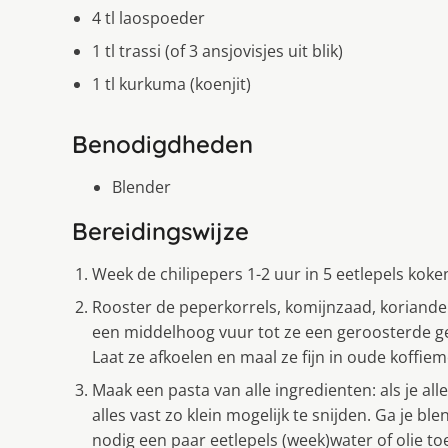
4 tl laospoeder
1 tl trassi (of 3 ansjovisjes uit blik)
1 tl kurkuma (koenjit)
Benodigdheden
Blender
Bereidingswijze
Week de chilipepers 1-2 uur in 5 eetlepels koke
Rooster de peperkorrels, komijnzaad, koriand
een middelhoog vuur tot ze een geroosterde ge
Laat ze afkoelen en maal ze fijn in oude koffiemo
Maak een pasta van alle ingredienten: als je alles
alles vast zo klein mogelijk te snijden. Ga je b
nodig een paar eetlepels (week)water of olie t