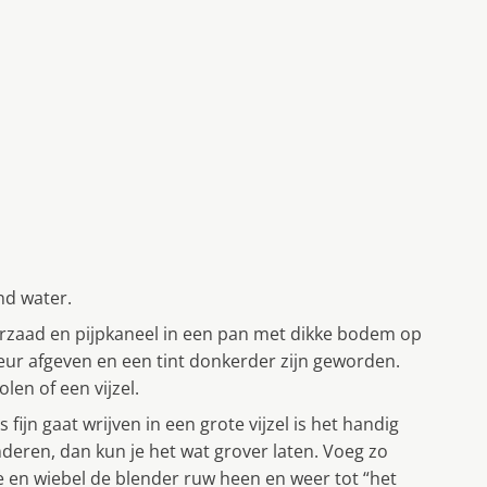
nd water.
erzaad en pijpkaneel in een pan met dikke bodem op
ur afgeven en een tint donkerder zijn geworden.
len of een vijzel.
 fijn gaat wrijven in een grote vijzel is het handig
lenderen, dan kun je het wat grover laten. Voeg zo
oe en wiebel de blender ruw heen en weer tot “het