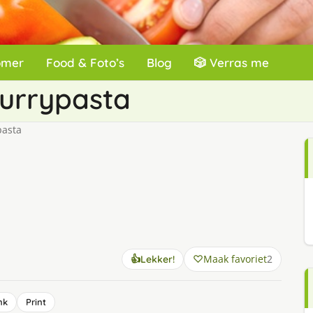
omer
Food & Foto’s
Blog
🎲 Verras me
urrypasta
pasta
Maak favoriet
2
👍
Lekker!
nk
Print