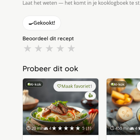
Laat het weten — het komt in je kooklogboek te s
🍳
Gekookt!
Beoordeel dit recept
★
★
★
★
★
Probeer dit ook
AI-kok
AI-kok
Maak favoriet
1
👍
★★★★★
⏱ 20 min
👥 4
5 (1)
⏱ 450 min
👥 4