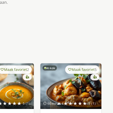
taan.
AI-kok
Maak favoriet
2
Maak favoriet
5
👍
👍
★★★★★
★★★★★
5 (1)
⏱ 60 min
👥 4
5 (1)