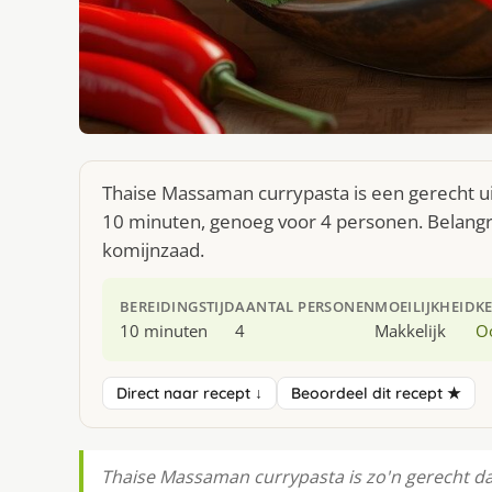
Thaise Massaman currypasta is een gerecht u
10 minuten, genoeg voor 4 personen. Belangri
komijnzaad.
BEREIDINGSTIJD
AANTAL PERSONEN
MOEILIJKHEID
K
10 minuten
4
Makkelijk
O
Direct naar recept ↓
Beoordeel dit recept ★
Thaise Massaman currypasta is zo'n gerecht da