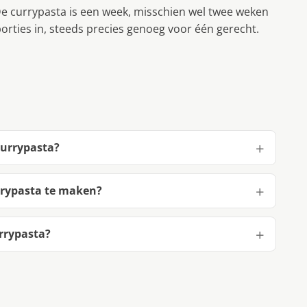
 De currypasta is een week, misschien wel twee weken
 porties in, steeds precies genoeg voor één gerecht.
currypasta?
rrypasta te maken?
rrypasta?