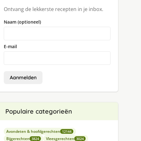
Ontvang de lekkerste recepten in je inbox.
Naam (optioneel)
E-mail
Aanmelden
Populaire categorieën
Avondeten & hoofdgerechten
12144
Bijgerechten
Vleesgerechten
3824
3024