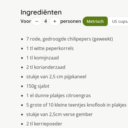
Ingrediënten
−
+
Voor
4
personen
Metrisch
US cups
7 rode, gedroogde chilipepers (geweekt)
1 tl witte peperkorrels
1 tl komijnzaad
2 tl korianderzaad
stukje van 2,5 cm pijpkaneel
150g sjalot
1 el dunne plakjes citroengras
5 grote of 10 kleine teentjes knoflook in plakjes
stukje van 2,5cm verse gember
2 tl kerriepoeder