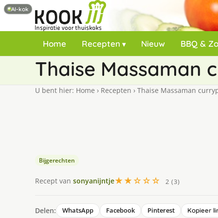
AI-kok
Home
Recepten
Nieuw
BBQ & Z
Thaise Massaman c
U bent hier:
Home
›
Recepten
›
Thaise Massaman curry
Bijgerechten
★★☆☆☆
Recept van
sonyanijntje
2 (3)
Delen:
WhatsApp
Facebook
Pinterest
Kopieer li