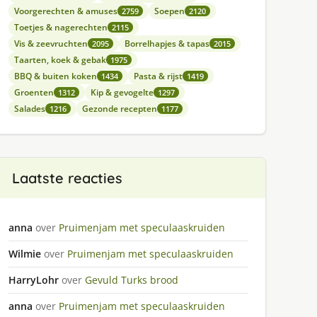
Voorgerechten & amuses
Soepen
2759
2120
Toetjes & nagerechten
2115
Vis & zeevruchten
Borrelhapjes & tapas
2095
2015
Taarten, koek & gebak
1975
BBQ & buiten koken
Pasta & rijst
1434
1419
Groenten
Kip & gevogelte
1312
1297
Salades
Gezonde recepten
1216
1177
Laatste reacties
anna
over
Pruimenjam met speculaaskruiden
Wilmie
over
Pruimenjam met speculaaskruiden
HarryLohr
over
Gevuld Turks brood
anna
over
Pruimenjam met speculaaskruiden