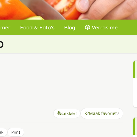
omer
Food & Foto’s
Blog
🎲 Verras me
p
Maak favoriet
7
👍
Lekker!
nk
Print