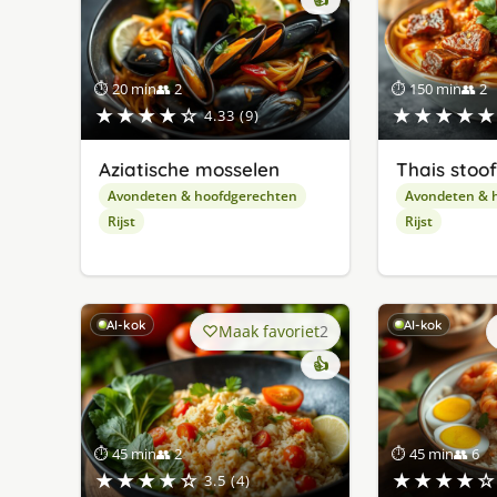
👍
⏱ 20 min
👥 2
⏱ 150 min
👥 2
★★★★☆
★★★★★
4.33 (9)
Aziatische mosselen
Thais stoo
Avondeten & hoofdgerechten
Avondeten & 
Rijst
Rijst
AI-kok
AI-kok
Maak favoriet
2
👍
⏱ 45 min
👥 2
⏱ 45 min
👥 6
★★★★☆
★★★★☆
3.5 (4)