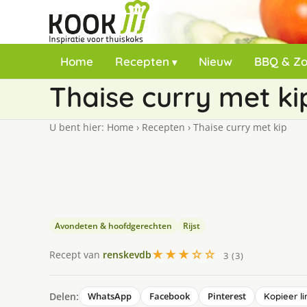
Home
Recepten
Nieuw
BBQ & Z
Thaise curry met ki
U bent hier:
Home
›
Recepten
›
Thaise curry met kip
Avondeten & hoofdgerechten
Rijst
★★★☆☆
Recept van
renskevdb
3 (3)
Delen:
WhatsApp
Facebook
Pinterest
Kopieer li