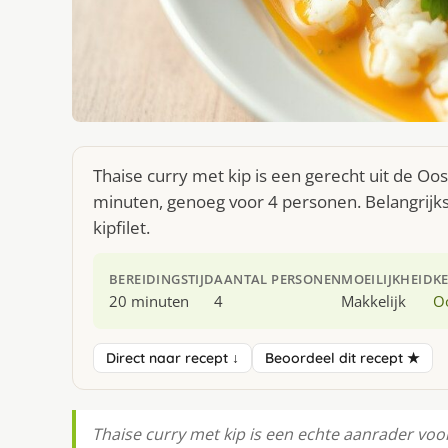
Thaise curry met kip is een gerecht uit de Oo
minuten, genoeg voor 4 personen. Belangrijkst
kipfilet.
BEREIDINGSTIJD
AANTAL PERSONEN
MOEILIJKHEID
K
20 minuten
4
Makkelijk
O
Direct naar recept ↓
Beoordeel dit recept ★
Thaise curry met kip is een echte aanrader voor a