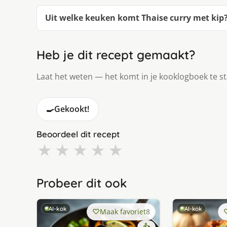
Uit welke keuken komt Thaise curry met kip
Heb je dit recept gemaakt?
Laat het weten — het komt in je kooklogboek te s
🍳
Gekookt!
Beoordeel dit recept
★
★
★
★
★
Probeer dit ook
AI-kok
AI-kok
Maak favoriet
8