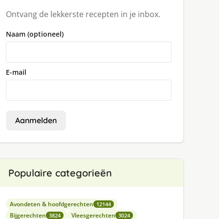
Ontvang de lekkerste recepten in je inbox.
Naam (optioneel)
E-mail
Aanmelden
Populaire categorieën
Avondeten & hoofdgerechten
12144
Bijgerechten
Vleesgerechten
3824
3024