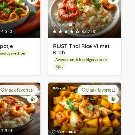
👍
👍
⏱ 45 min
👥 4
★★★★☆
4.5 (2)
3.67 (3)
fpotje
RIJST Thai Rice VI met
Krab
hoofdgerechten
Avondeten & hoofdgerechten
Rijst
AI-kok
Maak favoriet
4
Maak favoriet
2
👍
👍
3.5 (4)
⏱ 60 min
👥 4