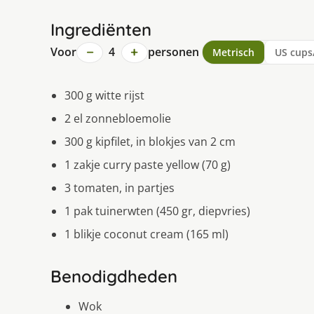
Ingrediënten
−
+
Voor
4
personen
Metrisch
US cups
300 g witte rijst
2 el zonnebloemolie
300 g kipfilet, in blokjes van 2 cm
1 zakje curry paste yellow (70 g)
3 tomaten, in partjes
1 pak tuinerwten (450 gr, diepvries)
1 blikje coconut cream (165 ml)
Benodigdheden
Wok