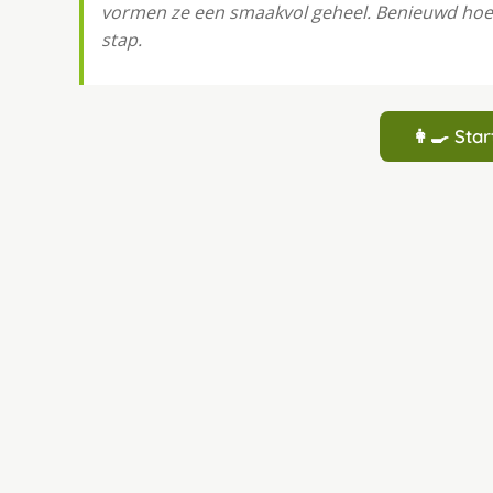
vormen ze een smaakvol geheel. Benieuwd hoe j
stap.
👩‍🍳 St