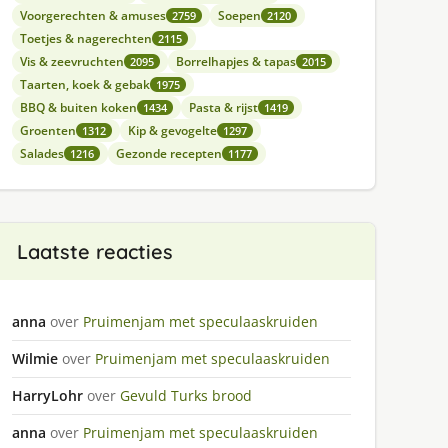
Voorgerechten & amuses
Soepen
2759
2120
Toetjes & nagerechten
2115
Vis & zeevruchten
Borrelhapjes & tapas
2095
2015
Taarten, koek & gebak
1975
BBQ & buiten koken
Pasta & rijst
1434
1419
Groenten
Kip & gevogelte
1312
1297
Salades
Gezonde recepten
1216
1177
Laatste reacties
anna
over
Pruimenjam met speculaaskruiden
Wilmie
over
Pruimenjam met speculaaskruiden
HarryLohr
over
Gevuld Turks brood
anna
over
Pruimenjam met speculaaskruiden