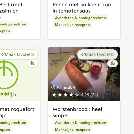
 Bert (met
Penne met kalkoenragù
 zalm en
in tomatensaus
)
Avondeten & hoofdgerechten
hoofdgerechten
Makkelijke recepten
cepten
Maak favoriet
3
Maak favoriet
5
👍
👍
⏱ 30 min
👥 4
★★★★☆
2.25 (4)
4.29 (24)
 met roquefort
Worstenbrood : heel
ijn
simpel
hoofdgerechten
Avondeten & hoofdgerechten
cepten
Makkelijke recepten