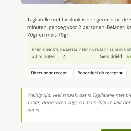
Tagliatelle met bieslook is een gerecht uit d
minuten, genoeg voor 2 personen. Belangrijks
70gr en mais 70gr.
BEREIDINGSTIJD
AANTAL PERSONEN
MOEILIJKHEID
K
20 minuten
2
Gemiddeld
Be
Direct naar recept ↓
Beoordeel dit recept ★
Weinig tijd, veel smaak: dat is Tagliatelle met b
150gr, doperwten 70gr en mais 70gr maakt het 
het is.