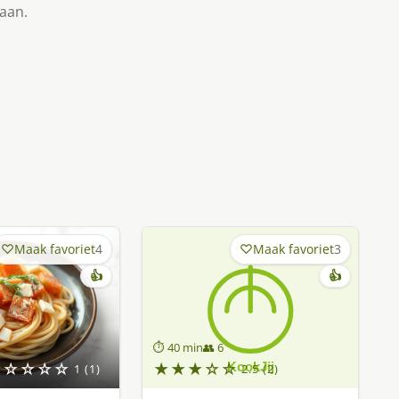
taan.
Maak favoriet
4
Maak favoriet
3
👍
👍
⏱ 40 min
👥 6
★☆☆☆☆
★★★☆☆
1 (1)
2.5 (2)