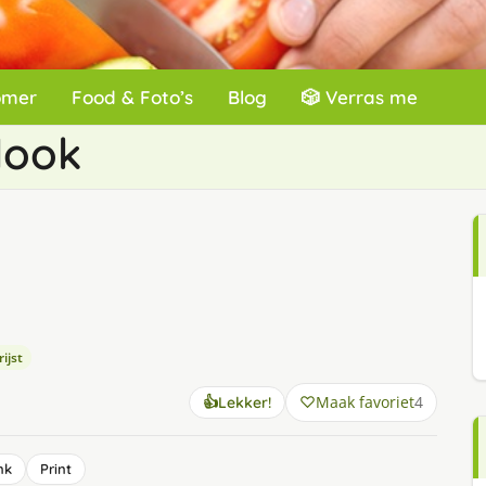
omer
Food & Foto’s
Blog
🎲 Verras me
look
ijst
Maak favoriet
4
👍
Lekker!
nk
Print