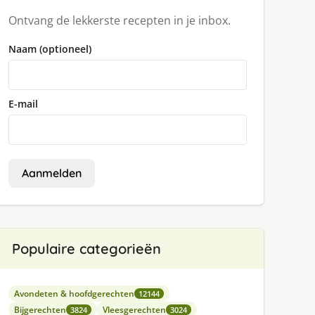
Ontvang de lekkerste recepten in je inbox.
Naam (optioneel)
E-mail
Aanmelden
Populaire categorieën
Avondeten & hoofdgerechten
12144
Bijgerechten
Vleesgerechten
3824
3024