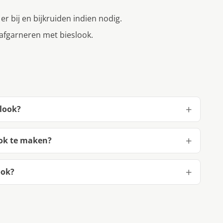
r bij en bijkruiden indien nodig.
 afgarneren met bieslook.
slook?
ook te maken?
ook?