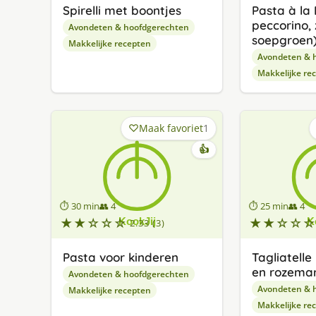
Spirelli met boontjes
Pasta à la
peccorino,
Avondeten & hoofdgerechten
soepgroen
Makkelijke recepten
Avondeten & 
Makkelijke re
Maak favoriet
1
👍
⏱ 30 min
👥 4
⏱ 25 min
👥 4
★★☆☆☆
★★☆☆☆
2.33 (3)
Pasta voor kinderen
Tagliatelle
en rozemar
Avondeten & hoofdgerechten
Avondeten & 
Makkelijke recepten
Makkelijke re