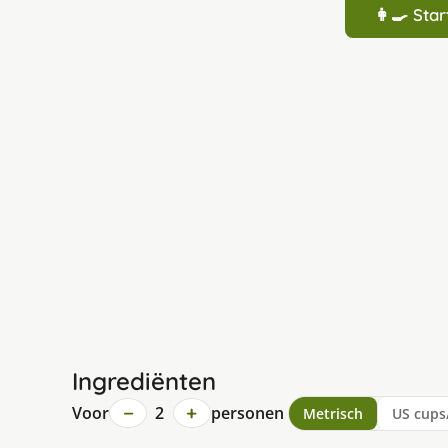
👩‍🍳 St
Ingrediënten
−
+
Voor
2
personen
Metrisch
US cups