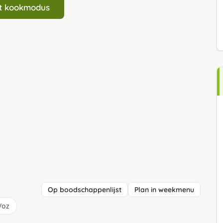
art kookmodus
Op boodschappenlijst
Plan in weekmenu
/oz