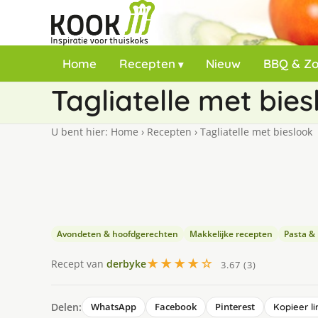
Home
Recepten
Nieuw
BBQ & Z
Tagliatelle met bies
U bent hier:
Home
›
Recepten
›
Tagliatelle met bieslook
Avondeten & hoofdgerechten
Makkelijke recepten
Pasta & r
★★★★☆
Recept van
derbyke
3.67 (3)
Delen:
WhatsApp
Facebook
Pinterest
Kopieer li