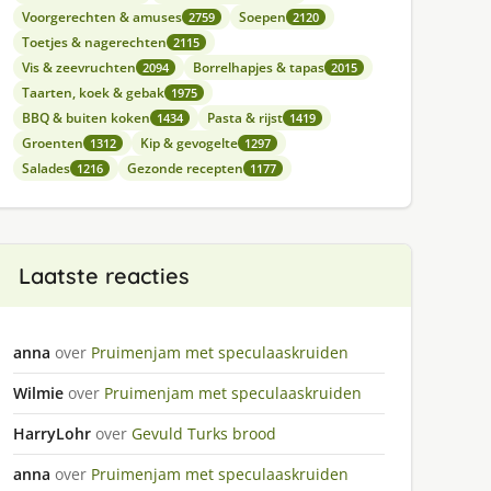
Voorgerechten & amuses
Soepen
2759
2120
Toetjes & nagerechten
2115
Vis & zeevruchten
Borrelhapjes & tapas
2094
2015
Taarten, koek & gebak
1975
BBQ & buiten koken
Pasta & rijst
1434
1419
Groenten
Kip & gevogelte
1312
1297
Salades
Gezonde recepten
1216
1177
Laatste reacties
anna
over
Pruimenjam met speculaaskruiden
Wilmie
over
Pruimenjam met speculaaskruiden
HarryLohr
over
Gevuld Turks brood
anna
over
Pruimenjam met speculaaskruiden