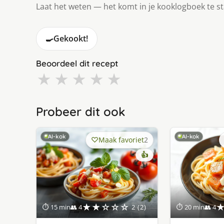
Laat het weten — het komt in je kooklogboek te s
🍳
Gekookt!
Beoordeel dit recept
★
★
★
★
★
Probeer dit ook
AI-kok
AI-kok
Maak favoriet
2
👍
★★☆☆☆
⏱ 15 min
👥 4
2 (2)
⏱ 20 min
👥 4