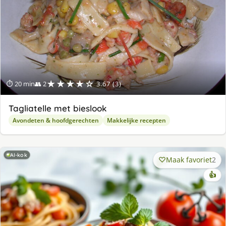
★★★★☆
⏱ 20 min
👥 2
3.67 (3)
Tagliatelle met bieslook
Avondeten & hoofdgerechten
Makkelijke recepten
AI-kok
Maak favoriet
2
👍