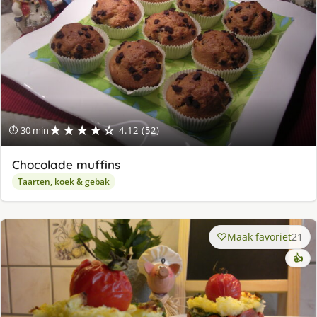
★★★★☆
⏱ 30 min
4.12 (52)
Chocolade muffins
Taarten, koek & gebak
Maak favoriet
21
👍