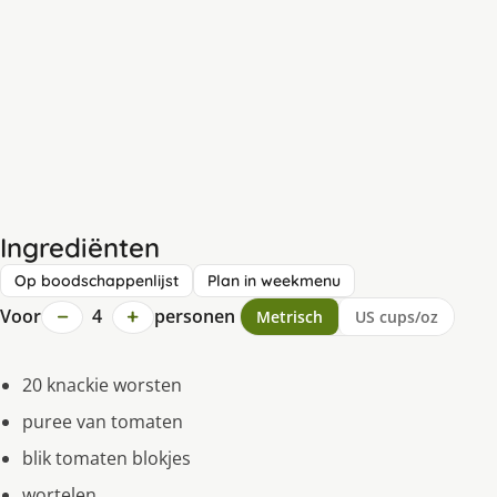
Ingrediënten
Op boodschappenlijst
Plan in weekmenu
−
+
Voor
4
personen
Metrisch
US cups/oz
20 knackie worsten
puree van tomaten
blik tomaten blokjes
wortelen