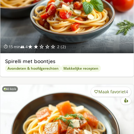
★★☆☆☆
⏱ 15 min
👥 4
2 (2)
Spirelli met boontjes
Avondeten & hoofdgerechten
Makkelijke recepten
AI-kok
Maak favoriet
4
👍