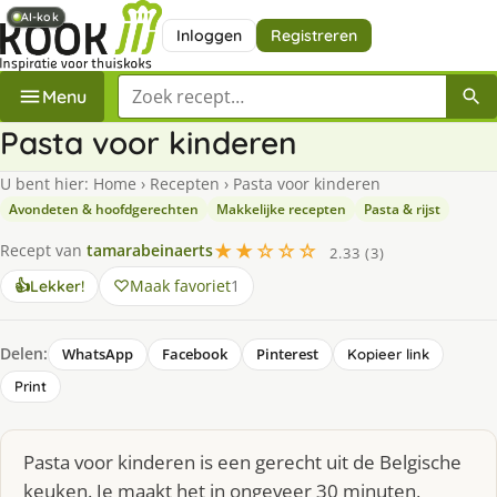
AI-kok
AI-kok
Inloggen
Registreren
Zoek een recept
Menu
Pasta voor kinderen
U bent hier:
Home
›
Recepten
›
Pasta voor kinderen
Avondeten & hoofdgerechten
Makkelijke recepten
Pasta & rijst
★★☆☆☆
Recept van
tamarabeinaerts
2.33 (3)
Maak favoriet
1
👍
Lekker!
Delen:
WhatsApp
Facebook
Pinterest
Kopieer link
Print
Pasta voor kinderen is een gerecht uit de Belgische
keuken. Je maakt het in ongeveer 30 minuten,