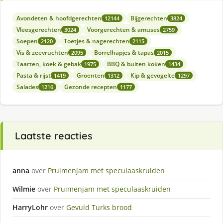
Avondeten & hoofdgerechten
Bijgerechten
12144
3824
Vleesgerechten
Voorgerechten & amuses
3024
2759
Soepen
Toetjes & nagerechten
2120
2115
Vis & zeevruchten
Borrelhapjes & tapas
2095
2015
Taarten, koek & gebak
BBQ & buiten koken
1975
1434
Pasta & rijst
Groenten
Kip & gevogelte
1419
1312
1297
Salades
Gezonde recepten
1216
1177
Laatste reacties
anna
over
Pruimenjam met speculaaskruiden
Wilmie
over
Pruimenjam met speculaaskruiden
HarryLohr
over
Gevuld Turks brood