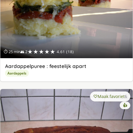
★★★★★
⏱ 25 min
👥 2
4.61 (18)
Aardappelpuree : feestelijk apart
Aardappels
Maak favoriet
6
👍