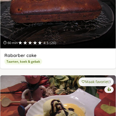
★★★★★
⏱ 60 min
4.5 (20)
Rabarber cake
Taarten, koek & gebak
Maak favoriet
3
👍