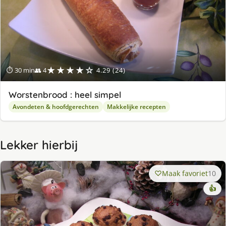
★★★★☆
⏱ 30 min
👥 4
4.29 (24)
Worstenbrood : heel simpel
Avondeten & hoofdgerechten
Makkelijke recepten
Lekker hierbij
Maak favoriet
10
👍