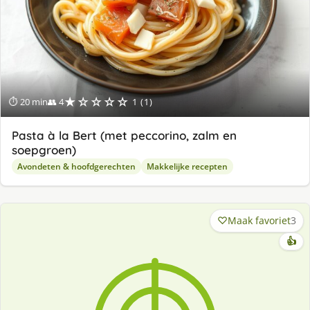
★☆☆☆☆
⏱ 20 min
👥 4
1 (1)
Pasta à la Bert (met peccorino, zalm en
soepgroen)
Avondeten & hoofdgerechten
Makkelijke recepten
Maak favoriet
3
👍