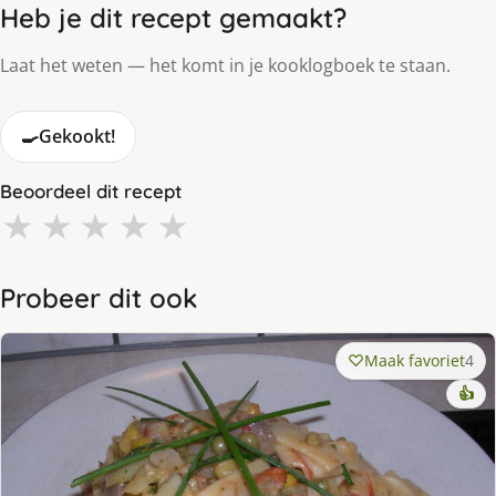
Heb je dit recept gemaakt?
Laat het weten — het komt in je kooklogboek te staan.
🍳
Gekookt!
Beoordeel dit recept
★
★
★
★
★
Probeer dit ook
Maak favoriet
4
👍