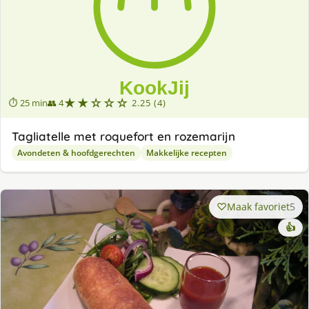
★★☆☆☆
⏱ 25 min
👥 4
2.25 (4)
Tagliatelle met roquefort en rozemarijn
Avondeten & hoofdgerechten
Makkelijke recepten
Maak favoriet
5
👍