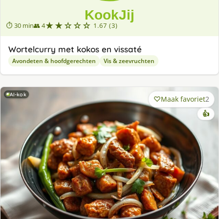
★★☆☆☆
⏱ 30 min
👥 4
1.67 (3)
Wortelcurry met kokos en vissaté
Avondeten & hoofdgerechten
Vis & zeevruchten
AI-kok
Maak favoriet
2
👍