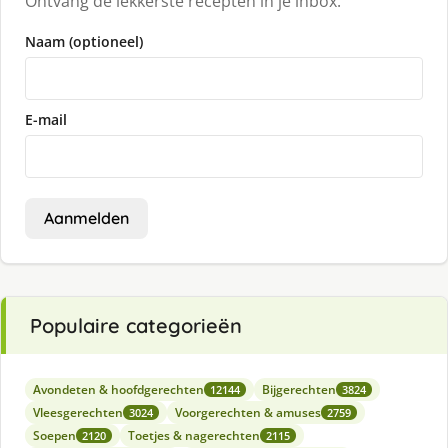
Ontvang de lekkerste recepten in je inbox.
Naam (optioneel)
E-mail
Aanmelden
Populaire categorieën
Avondeten & hoofdgerechten
Bijgerechten
12144
3824
Vleesgerechten
Voorgerechten & amuses
3024
2759
Soepen
Toetjes & nagerechten
2120
2115