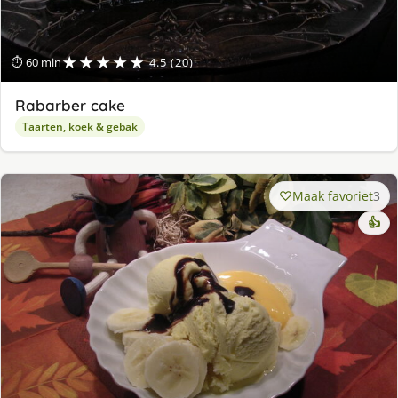
★★★★★
⏱ 60 min
4.5 (20)
Rabarber cake
Taarten, koek & gebak
Maak favoriet
3
👍