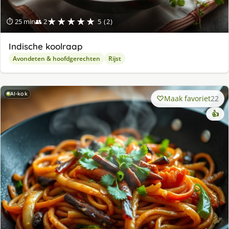
★★★★★
⏱ 25 min
👥 2
5 (2)
Indische koolraap
Avondeten & hoofdgerechten
Rijst
AI-kok
Maak favoriet
22
👍