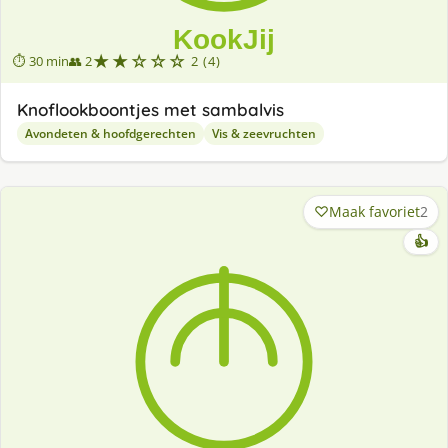
★★☆☆☆
⏱ 30 min
👥 2
2 (4)
Knoflookboontjes met sambalvis
Avondeten & hoofdgerechten
Vis & zeevruchten
Maak favoriet
2
👍