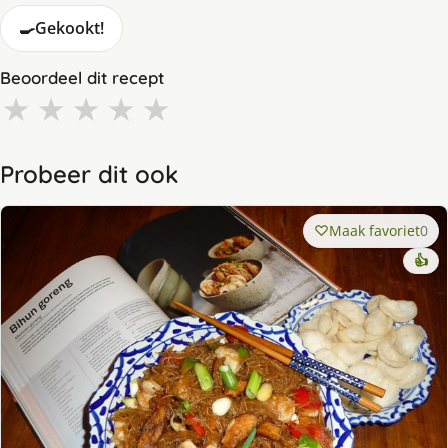
🍳
Gekookt!
Beoordeel dit recept
★
★
★
★
★
Probeer dit ook
Maak favoriet
0
👍