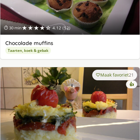
★★★★☆
⏱ 30 min
4.12 (52)
Chocolade muffins
Taarten, koek & gebak
Maak favoriet
21
👍