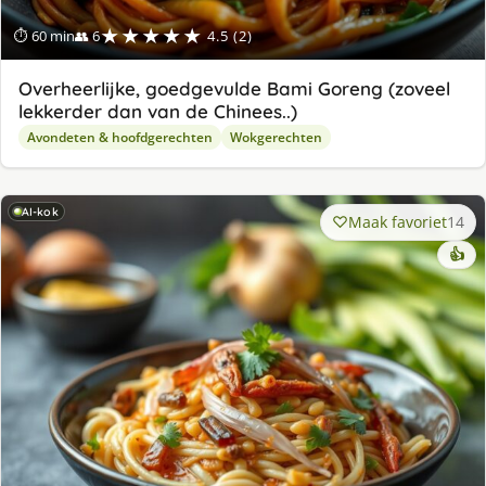
★★★★★
⏱ 60 min
👥 6
4.5 (2)
Overheerlijke, goedgevulde Bami Goreng (zoveel
lekkerder dan van de Chinees..)
Avondeten & hoofdgerechten
Wokgerechten
AI-kok
Maak favoriet
14
👍