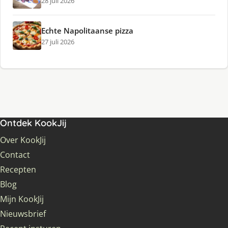
28 juli 2026
Echte Napolitaanse pizza
27 juli 2026
Ontdek KookJij
Over KookJij
Contact
Recepten
Blog
Mijn KookJij
Nieuwsbrief