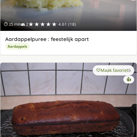
★★★★★
⏱ 25 min
👥 2
4.61 (18)
Aardappelpuree : feestelijk apart
Aardappels
Maak favoriet
6
👍