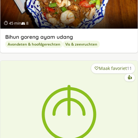
⏱ 45 min
👥 8
Bihun goreng ayam udang
Avondeten & hoofdgerechten
Vis & zeevruchten
Maak favoriet
11
👍