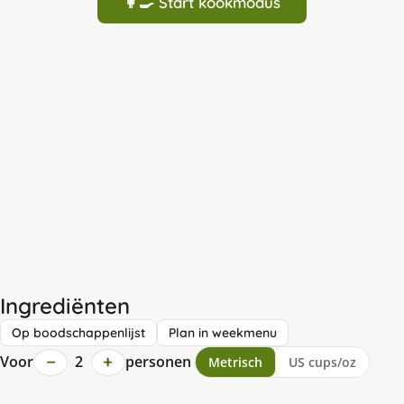
👩‍🍳 Start kookmodus
Ingrediënten
Op boodschappenlijst
Plan in weekmenu
−
+
Voor
2
personen
Metrisch
US cups/oz