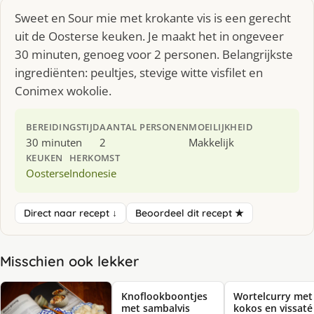
Sweet en Sour mie met krokante vis is een gerecht
uit de Oosterse keuken. Je maakt het in ongeveer
30 minuten, genoeg voor 2 personen. Belangrijkste
ingrediënten: peultjes, stevige witte visfilet en
Conimex wokolie.
BEREIDINGSTIJD
AANTAL PERSONEN
MOEILIJKHEID
30 minuten
2
Makkelijk
KEUKEN
HERKOMST
Oosterse
Indonesie
Direct naar recept ↓
Beoordeel dit recept ★
Misschien ook lekker
Knoflookboontjes
Wortelcurry met
met sambalvis
kokos en vissaté