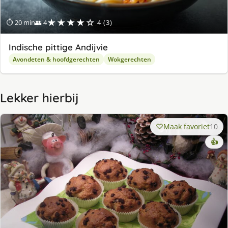
★★★★☆
⏱ 20 min
👥 4
4 (3)
Indische pittige Andijvie
Avondeten & hoofdgerechten
Wokgerechten
Lekker hierbij
Maak favoriet
10
👍