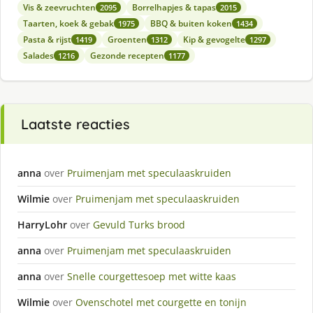
Vis & zeevruchten
Borrelhapjes & tapas
2095
2015
Taarten, koek & gebak
BBQ & buiten koken
1975
1434
Pasta & rijst
Groenten
Kip & gevogelte
1419
1312
1297
Salades
Gezonde recepten
1216
1177
Laatste reacties
anna
over
Pruimenjam met speculaaskruiden
Wilmie
over
Pruimenjam met speculaaskruiden
HarryLohr
over
Gevuld Turks brood
anna
over
Pruimenjam met speculaaskruiden
anna
over
Snelle courgettesoep met witte kaas
Wilmie
over
Ovenschotel met courgette en tonijn