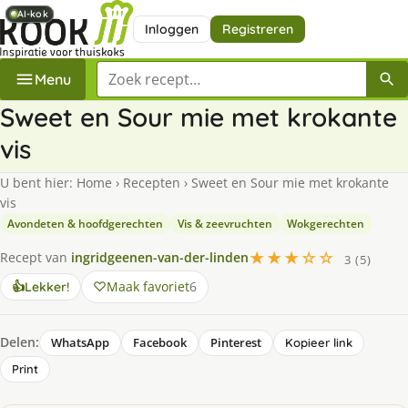
AI-kok
AI-kok
AI-kok
Inloggen
Registreren
Zoek een recept
Menu
Sweet en Sour mie met krokante
vis
U bent hier:
Home
›
Recepten
›
Sweet en Sour mie met krokante
vis
Avondeten & hoofdgerechten
Vis & zeevruchten
Wokgerechten
★★★☆☆
Recept van
ingridgeenen-van-der-linden
3 (5)
Maak favoriet
6
👍
Lekker!
Delen:
WhatsApp
Facebook
Pinterest
Kopieer link
Print