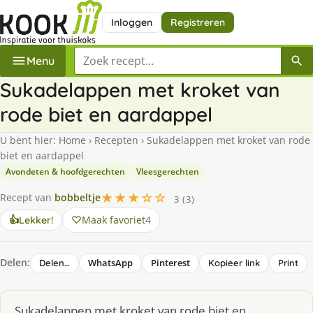
Inloggen
Registreren
Zoek een recept
Menu
Sukadelappen met kroket van
rode biet en aardappel
U bent hier:
Home
›
Recepten
›
Sukadelappen met kroket van rode
biet en aardappel
Avondeten & hoofdgerechten
Vleesgerechten
★★★☆☆
Recept van
bobbeltje
3 (3)
Maak favoriet
4
👍
Lekker!
Delen:
WhatsApp
Pinterest
Delen…
Kopieer link
Print
Sukadelappen met kroket van rode biet en