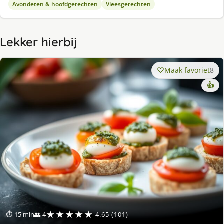
Avondeten & hoofdgerechten
Vleesgerechten
Lekker hierbij
Maak favoriet
8
👍
★★★★★
⏱ 15 min
👥 4
4.65 (101)