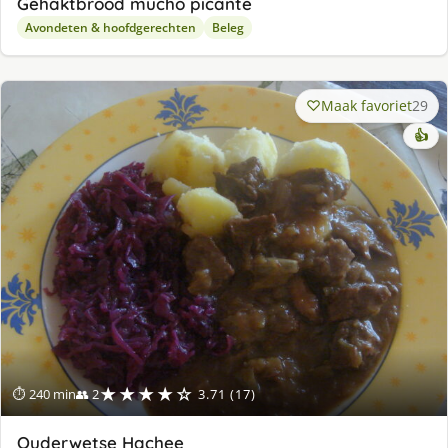
Gehaktbrood mucho picante
Avondeten & hoofdgerechten
Beleg
Maak favoriet
29
👍
★★★★☆
⏱ 240 min
👥 2
3.71 (17)
Ouderwetse Hachee