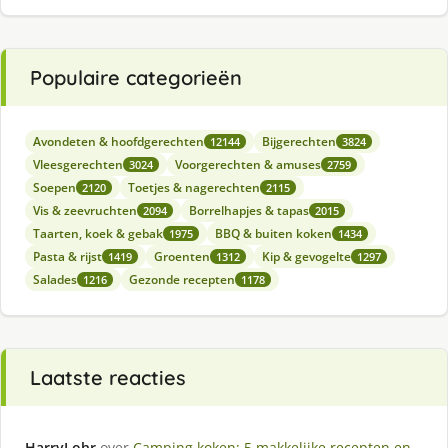
Populaire categorieën
Avondeten & hoofdgerechten
Bijgerechten
12144
3824
Vleesgerechten
Voorgerechten & amuses
3024
2759
Soepen
Toetjes & nagerechten
2120
2115
Vis & zeevruchten
Borrelhapjes & tapas
2094
2015
Taarten, koek & gebak
BBQ & buiten koken
1975
1434
Pasta & rijst
Groenten
Kip & gevogelte
1419
1312
1297
Salades
Gezonde recepten
1216
1178
Laatste reacties
HarryLohr
over
Camping koken: 5 makkelijke recepten en