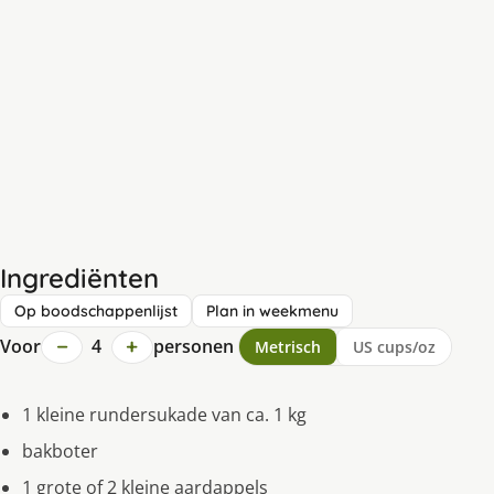
Ingrediënten
Op boodschappenlijst
Plan in weekmenu
−
+
Voor
4
personen
Metrisch
US cups/oz
1 kleine rundersukade van ca. 1 kg
bakboter
1 grote of 2 kleine aardappels