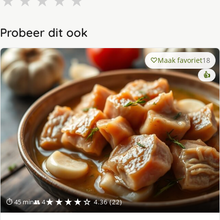
★
★
★
★
★
Probeer dit ook
Maak favoriet
18
👍
★★★★☆
⏱ 45 min
👥 4
4.36 (22)