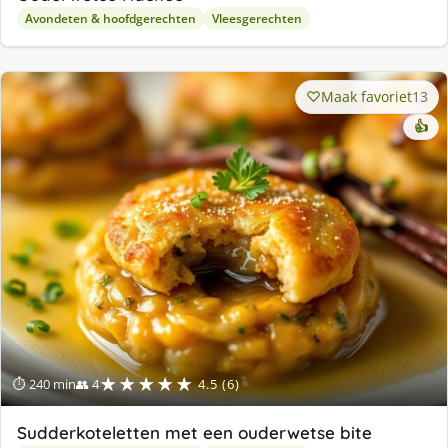
Avondeten & hoofdgerechten
Vleesgerechten
Maak favoriet
13
👍
★★★★★
⏱ 240 min
👥 4
4.5 (6)
Sudderkoteletten met een ouderwetse bite