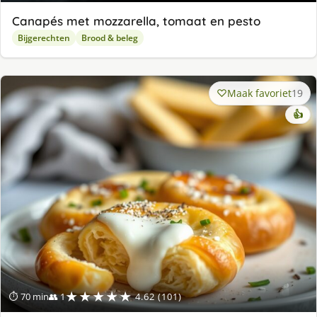
Canapés met mozzarella, tomaat en pesto
Bijgerechten
Brood & beleg
Maak favoriet
19
👍
★★★★★
⏱ 70 min
👥 1
4.62 (101)