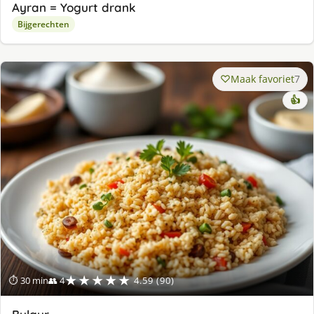
Ayran = Yogurt drank
Bijgerechten
Maak favoriet
7
👍
★★★★★
⏱ 30 min
👥 4
4.59 (90)