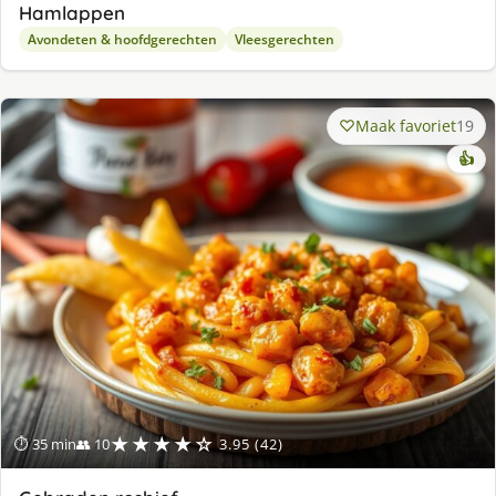
Hamlappen
Avondeten & hoofdgerechten
Vleesgerechten
Maak favoriet
19
👍
★★★★☆
⏱ 35 min
👥 10
3.95 (42)