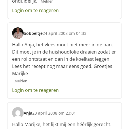
onduidelijk.
e
Melden
f
Login om te reageren
:
bobbeltje
24 april 2008 om 04:33
s
c
Hallo Anja, het vlees moet niet meer in de pan.
h
Dit moet je in de huishoudfolie draaien zodat er
r
een rol ontstaat en dan in de koelkast leggen,
e
Lees het recept nog maar eens goed. Groetjes
e
f
Marijke
:
Melden
Login om te reageren
Anja
23 april 2008 om 23:01
s
c
Hallo Marijke, het lijkt mij een héérlijk gerecht.
h