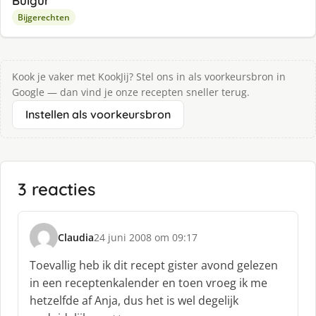
Bulgur
Bijgerechten
Kook je vaker met KookJij? Stel ons in als voorkeursbron in
Google — dan vind je onze recepten sneller terug.
Instellen als voorkeursbron
3 reacties
Claudia
24 juni 2008 om 09:17
s
c
Toevallig heb ik dit recept gister avond gelezen
h
in een receptenkalender en toen vroeg ik me
r
hetzelfde af Anja, dus het is wel degelijk
e