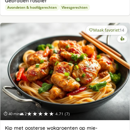
Gebraden rosbief
Avondeten & hoofdgerechten
Vleesgerechten
Maak favoriet
14
👍
★★★★★
⏱ 40 min
👥 2
4.71 (7)
Kip met oosterse wokgroenten op mie-