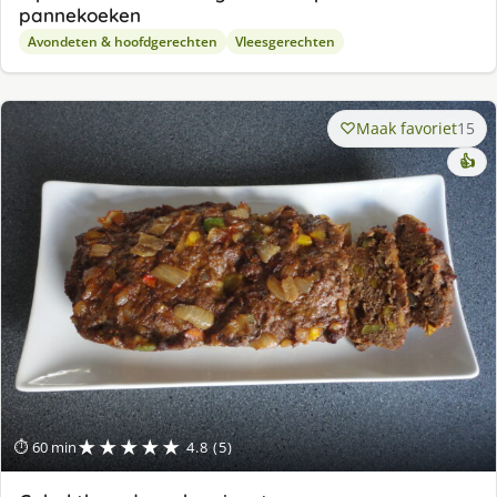
pannekoeken
Avondeten & hoofdgerechten
Vleesgerechten
Maak favoriet
15
👍
★★★★★
⏱ 60 min
4.8 (5)