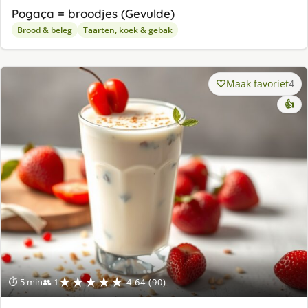
Pogaça = broodjes (Gevulde)
Brood & beleg
Taarten, koek & gebak
Maak favoriet
4
👍
★★★★★
⏱ 5 min
👥 1
4.64 (90)