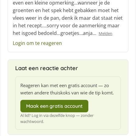
even een kleine opmerking…wanneer je de
r
groenten en het spek hebt gebakken moet het
e
vlees weer in de pan, denk ik maar dat staat niet
e
f
in het recept….sorry voor de aanmerking maar
:
het isgoed bedoeld…groetjes…anja…
Melden
Login om te reageren
Laat een reactie achter
Reageren kan met een gratis account — zo
weten andere thuiskoks van wie de tip komt.
Maak een gratis account
Al lid? Log in via dezelfde knop — zonder
wachtwoord.