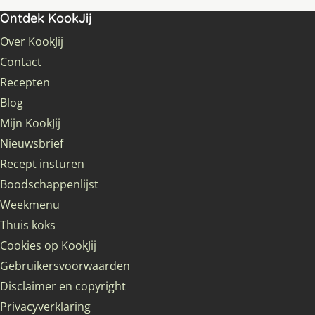
Ontdek KookJij
Over KookJij
Contact
Recepten
Blog
Mijn KookJij
Nieuwsbrief
Recept insturen
Boodschappenlijst
Weekmenu
Thuis koks
Cookies op KookJij
Gebruikersvoorwaarden
Disclaimer en copyright
Privacyverklaring