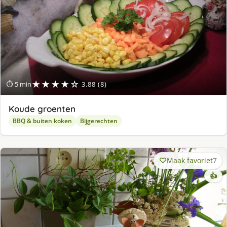
★★★★☆
⏱ 5 min
3.88 (8)
Koude groenten
BBQ & buiten koken
Bijgerechten
Maak favoriet
7
👍