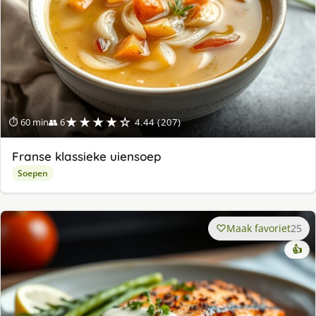
★★★★☆
⏱ 60 min
👥 6
4.44 (207)
Franse klassieke uiensoep
Soepen
Maak favoriet
25
👍