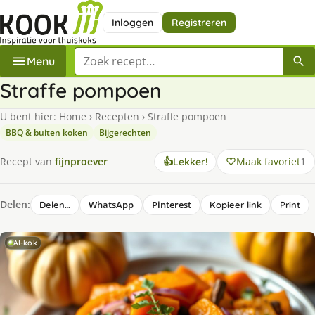
Inloggen
Registreren
Zoek een recept
Menu
Straffe pompoen
U bent hier:
Home
›
Recepten
›
Straffe pompoen
BBQ & buiten koken
Bijgerechten
Maak favoriet
1
Recept van
fijnproever
👍
Lekker!
Delen:
WhatsApp
Pinterest
Delen…
Kopieer link
Print
AI-kok