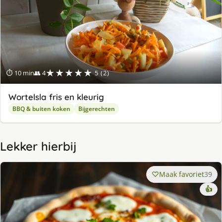
★★★★★
⏱ 10 min
👥 4
5 (2)
Wortelsla fris en kleurig
BBQ & buiten koken
Bijgerechten
Lekker hierbij
Maak favoriet
39
👍