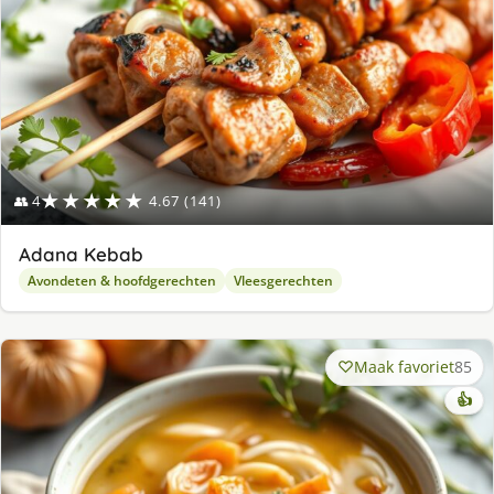
★★★★★
👥 4
4.67 (141)
Adana Kebab
Avondeten & hoofdgerechten
Vleesgerechten
Maak favoriet
85
👍