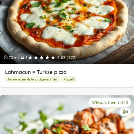
★★★★★
⏱ 70 min
👥 1
4.63 (172)
Lahmacun = Turkse pizza
Avondeten & hoofdgerechten
Pizza's
Maak favoriet
28
ke
👍
1
lek
ge