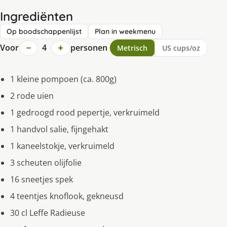
Ingrediënten
Op boodschappenlijst
Plan in weekmenu
−
+
Voor
4
personen
Metrisch
US cups/oz
1 kleine pompoen (ca. 800g)
2 rode uien
1 gedroogd rood pepertje, verkruimeld
1 handvol salie, fijngehakt
1 kaneelstokje, verkruimeld
3 scheuten olijfolie
16 sneetjes spek
4 teentjes knoflook, gekneusd
30 cl Leffe Radieuse