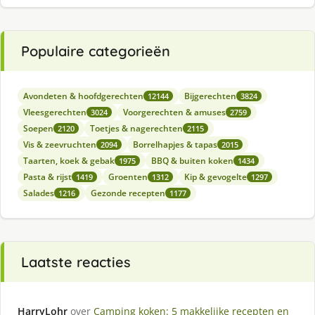
Populaire categorieën
Avondeten & hoofdgerechten
Bijgerechten
12144
3824
Vleesgerechten
Voorgerechten & amuses
3024
2759
Soepen
Toetjes & nagerechten
2120
2115
Vis & zeevruchten
Borrelhapjes & tapas
2094
2015
Taarten, koek & gebak
BBQ & buiten koken
1975
1434
Pasta & rijst
Groenten
Kip & gevogelte
1419
1312
1297
Salades
Gezonde recepten
1216
1177
Laatste reacties
HarryLohr
over
Camping koken: 5 makkelijke recepten en