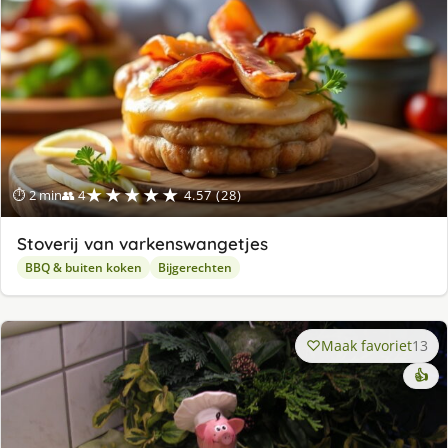
★★★★★
⏱ 2 min
👥 4
4.57 (28)
Stoverij van varkenswangetjes
BBQ & buiten koken
Bijgerechten
Maak favoriet
13
👍