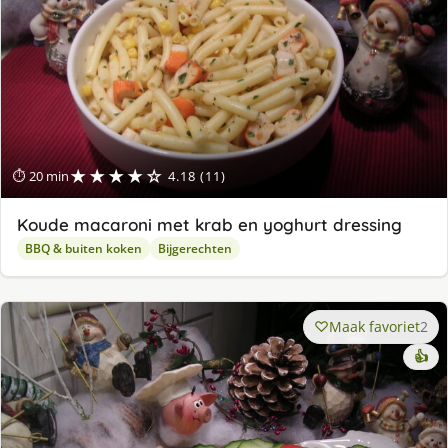
★★★★☆
⏱ 20 min
4.18 (11)
Koude macaroni met krab en yoghurt dressing
BBQ & buiten koken
Bijgerechten
Maak favoriet
2
👍