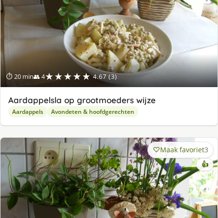
★★★★★
⏱ 20 min
👥 4
4.67 (3)
Aardappelsla op grootmoeders wijze
Aardappels
Avondeten & hoofdgerechten
Maak favoriet
3
👍