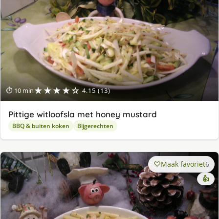
★★★★☆
⏱ 10 min
4.15 (13)
Pittige witloofsla met honey mustard
BBQ & buiten koken
Bijgerechten
Maak favoriet
6
👍