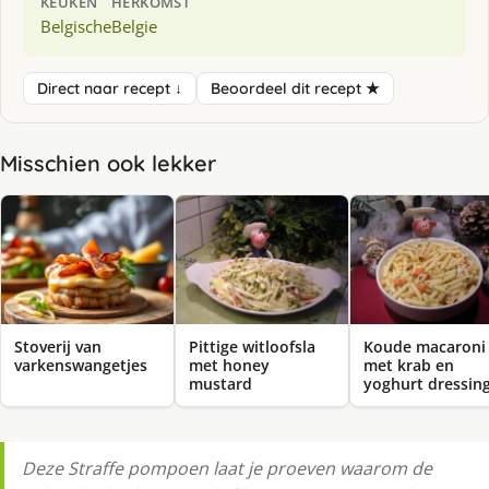
KEUKEN
HERKOMST
Belgische
Belgie
Direct naar recept ↓
Beoordeel dit recept ★
Misschien ook lekker
Stoverij van
Pittige witloofsla
Koude macaroni
varkenswangetjes
met honey
met krab en
mustard
yoghurt dressin
Deze Straffe pompoen laat je proeven waarom de