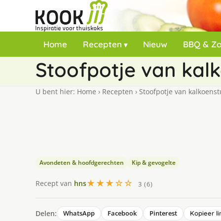
Home
Recepten
Nieuw
BBQ & Z
Stoofpotje van kalk
U bent hier:
Home
›
Recepten
›
Stoofpotje van kalkoenst
Avondeten & hoofdgerechten
Kip & gevogelte
★★★☆☆
Recept van
hns
3 (6)
Delen:
WhatsApp
Facebook
Pinterest
Kopieer li