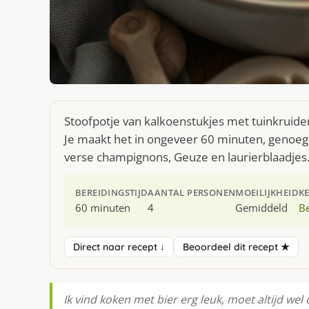
Stoofpotje van kalkoenstukjes met tuinkruiden
Je maakt het in ongeveer 60 minuten, genoeg 
verse champignons, Geuze en laurierblaadjes
BEREIDINGSTIJD
AANTAL PERSONEN
MOEILIJKHEID
K
60 minuten
4
Gemiddeld
Be
Direct naar recept ↓
Beoordeel dit recept ★
Ik vind koken met bier erg leuk, moet altijd we