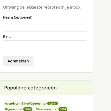
Ontvang de lekkerste recepten in je inbox.
Naam (optioneel)
E-mail
Aanmelden
Populaire categorieën
Avondeten & hoofdgerechten
12144
Bijgerechten
Vleesgerechten
3824
3024