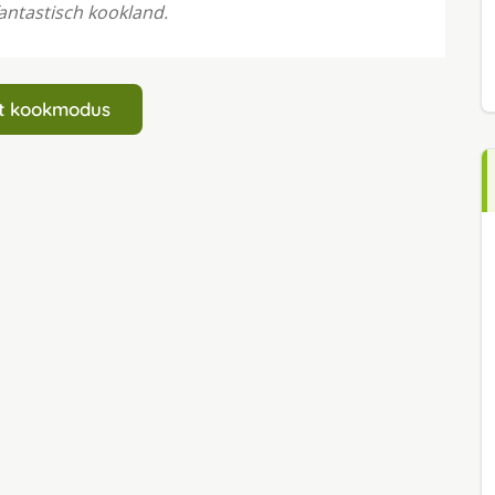
fantastisch kookland.
art kookmodus