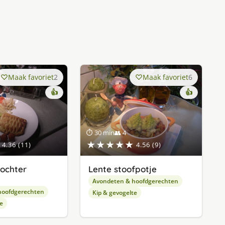
Maak favoriet
2
Maak favoriet
6
👍
👍
⏱ 30 min
👥 4
★★★★★
4.36 (11)
4.56 (9)
ochter
Lente stoofpotje
n
Avondeten & hoofdgerechten
hoofdgerechten
Kip & gevogelte
e