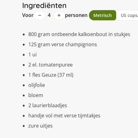
Ingrediënten
−
+
Voor
4
personen
Metrisch
US cups
800 gram ontbeende kalkoenbout in stukjes
125 gram verse champignons
1 ui
2 el. tomatenpuree
1 fles Geuze (37 ml)
olijfolie
bloem
2 laurierblaadjes
handje vol met verse tijmtakjes
zure uitjes