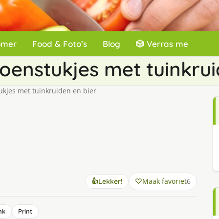
omer
Food & Foto’s
Blog
🎲 Verras me
oenstukjes met tuinkrui
ukjes met tuinkruiden en bier
Maak favoriet
6
👍
Lekker!
nk
Print