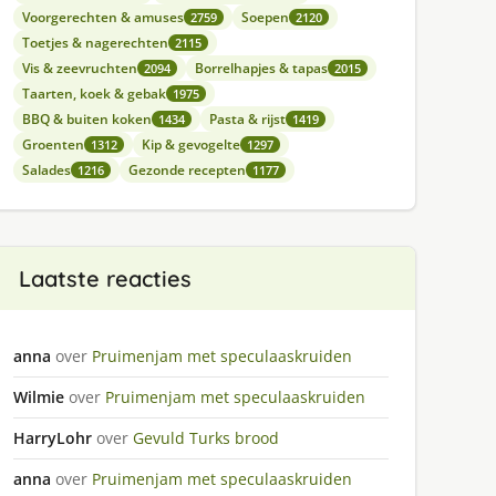
Voorgerechten & amuses
Soepen
2759
2120
Toetjes & nagerechten
2115
Vis & zeevruchten
Borrelhapjes & tapas
2094
2015
Taarten, koek & gebak
1975
BBQ & buiten koken
Pasta & rijst
1434
1419
Groenten
Kip & gevogelte
1312
1297
Salades
Gezonde recepten
1216
1177
Laatste reacties
anna
over
Pruimenjam met speculaaskruiden
Wilmie
over
Pruimenjam met speculaaskruiden
HarryLohr
over
Gevuld Turks brood
anna
over
Pruimenjam met speculaaskruiden