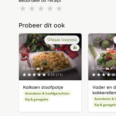
Beoordeel dit recept
★
★
★
★
★
Probeer dit ook
Maak favoriet
4
👍
⏱ 20 min
👥 4
⏱ 20 min
👥 3
★★★★★
★★★★☆
4.55 (11)
Kalkoen stoofpotje
Vader en d
kokkerelle
Avondeten & hoofdgerechten
Avondeten & 
Kip & gevogelte
Kip & gevogelt