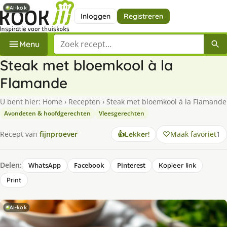
AI-kok
AI-kok
Inloggen
Registreren
Zoek een recept
Menu
Steak met bloemkool à la
Flamande
U bent hier:
Home
›
Recepten
›
Steak met bloemkool à la Flamande
Avondeten & hoofdgerechten
Vleesgerechten
Maak favoriet
1
Recept van
fijnproever
👍
Lekker!
Delen:
WhatsApp
Facebook
Pinterest
Kopieer link
Print
AI-kok