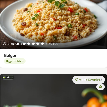
★★★★★
⏱ 30 min
👥 4
4.59 (90)
Bulgur
Bijgerechten
AI-kok
Maak favoriet
3
👍