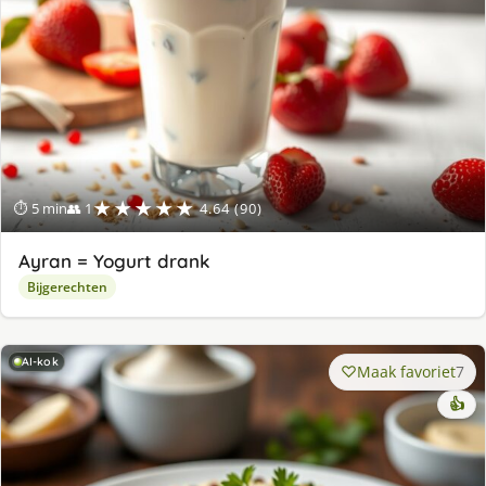
★★★★★
⏱ 5 min
👥 1
4.64 (90)
Ayran = Yogurt drank
Bijgerechten
AI-kok
Maak favoriet
7
👍