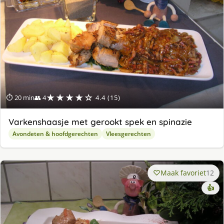
★★★★☆
⏱ 20 min
👥 4
4.4 (15)
Varkenshaasje met gerookt spek en spinazie
Avondeten & hoofdgerechten
Vleesgerechten
Maak favoriet
12
👍