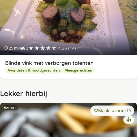
★★★★☆
⏱ 25 min
👥 2
4.36 (14)
Blinde vink met verborgen talenten
Avondeten & hoofdgerechten
Vleesgerechten
Lekker hierbij
AI-kok
Maak favoriet
19
👍