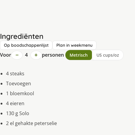
Ingrediënten
Op boodschappenlijst
Plan in weekmenu
−
+
Voor
4
personen
Metrisch
US cups/oz
4 steaks
Toevoegen
1 bloemkool
4 eieren
130 g Solo
2 el gehakte peterselie