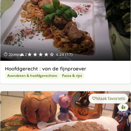
★★★★☆
⏱ 20 min
👥 2
4.24 (17)
Hoofdgerecht : van de fijnproever
Avondeten & hoofdgerechten
Pasta & rijst
Maak favoriet
6
👍