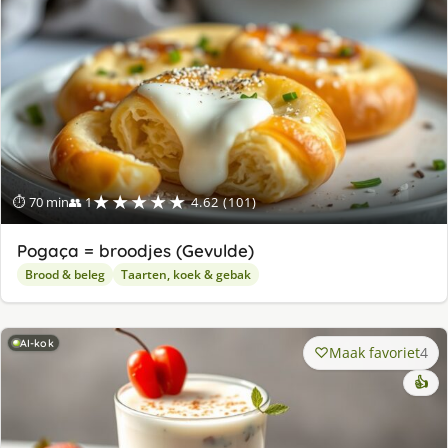
★★★★★
⏱ 70 min
👥 1
4.62 (101)
Pogaça = broodjes (Gevulde)
Brood & beleg
Taarten, koek & gebak
AI-kok
Maak favoriet
4
👍