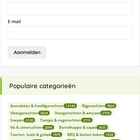
E-mail
Aanmelden
Populaire categorieën
Avondeten & hoofdgerechten
Bijgerechten
12144
3824
Vleesgerechten
Voorgerechten & amuses
3024
2759
Soepen
Toetjes & nagerechten
2120
2115
Vis & zeevruchten
Borrelhapjes & tapas
2094
2015
Taarten, koek & gebak
BBQ & buiten koken
1975
1434