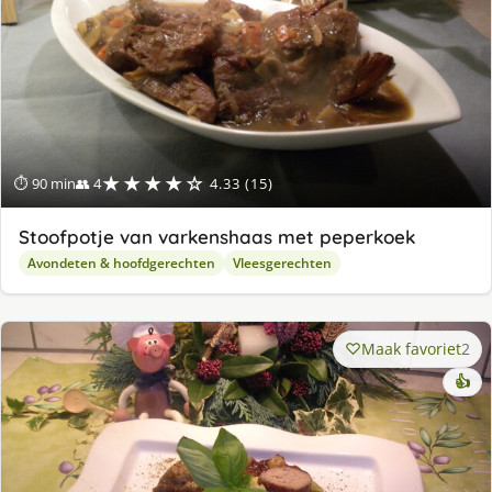
★★★★☆
⏱ 90 min
👥 4
4.33 (15)
Stoofpotje van varkenshaas met peperkoek
Avondeten & hoofdgerechten
Vleesgerechten
Maak favoriet
2
👍