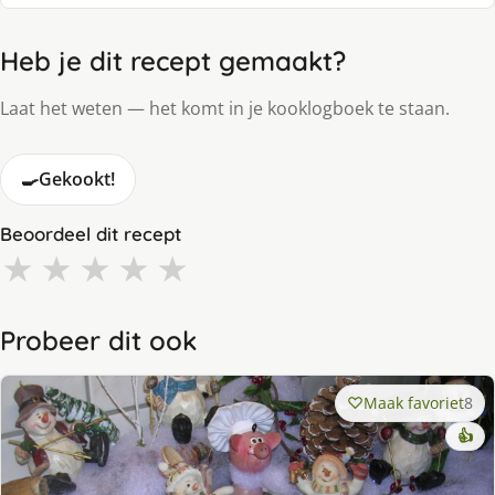
Heb je dit recept gemaakt?
Laat het weten — het komt in je kooklogboek te staan.
🍳
Gekookt!
Beoordeel dit recept
★
★
★
★
★
Probeer dit ook
Maak favoriet
8
👍