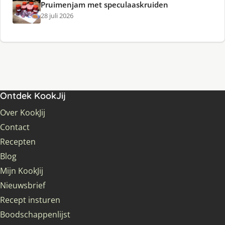
Pruimenjam met speculaaskruiden
28 juli 2026
Ontdek KookJij
Over KookJij
Contact
Recepten
Blog
Mijn KookJij
Nieuwsbrief
Recept insturen
Boodschappenlijst