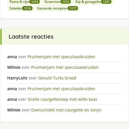
Pasta & rijst
Groenten
Kip & gevogelte
1419
1312
1297
Salades
Gezonde recepten
1216
1177
Laatste reacties
anna
over
Pruimenjam met speculaaskruiden
Wilmie
over
Pruimenjam met speculaaskruiden
HarryLohr
over
Gevuld Turks brood
anna
over
Pruimenjam met speculaaskruiden
anna
over
Snelle courgettesoep met witte kaas
Wilmie
over
Ovenschotel met courgette en tonijn