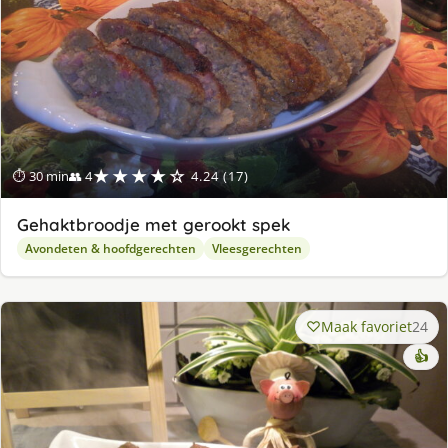
★★★★☆
⏱ 30 min
👥 4
4.24 (17)
Gehaktbroodje met gerookt spek
Avondeten & hoofdgerechten
Vleesgerechten
Maak favoriet
24
👍