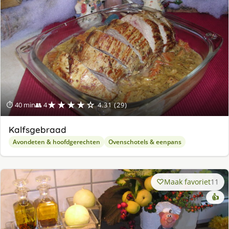
★★★★☆
⏱ 40 min
👥 4
4.31 (29)
Kalfsgebraad
Avondeten & hoofdgerechten
Ovenschotels & eenpans
Maak favoriet
11
👍