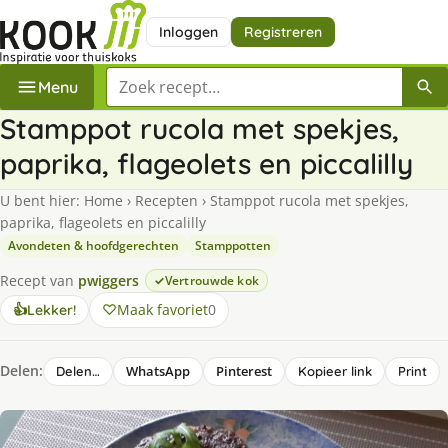
Inloggen
Registreren
Zoek een recept
Menu
Stamppot rucola met spekjes,
paprika, flageolets en piccalilly
U bent hier:
Home
›
Recepten
›
Stamppot rucola met spekjes,
paprika, flageolets en piccalilly
Avondeten & hoofdgerechten
Stamppotten
Recept van
pwiggers
Vertrouwde kok
Maak favoriet
0
👍
Lekker!
Delen:
WhatsApp
Pinterest
Delen…
Kopieer link
Print