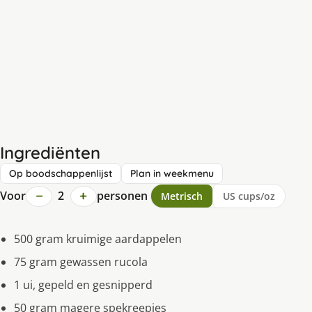
Ingrediënten
Op boodschappenlijst
Plan in weekmenu
−
+
Voor
2
personen
Metrisch
US cups/oz
500 gram kruimige aardappelen
75 gram gewassen rucola
1 ui, gepeld en gesnipperd
50 gram magere spekreepjes