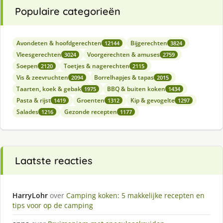
Populaire categorieën
Avondeten & hoofdgerechten
Bijgerechten
12144
3824
Vleesgerechten
Voorgerechten & amuses
3024
2759
Soepen
Toetjes & nagerechten
2120
2115
Vis & zeevruchten
Borrelhapjes & tapas
2094
2015
Taarten, koek & gebak
BBQ & buiten koken
1975
1434
Pasta & rijst
Groenten
Kip & gevogelte
1419
1312
1297
Salades
Gezonde recepten
1216
1177
Laatste reacties
HarryLohr
over
Camping koken: 5 makkelijke recepten en
tips voor op de camping