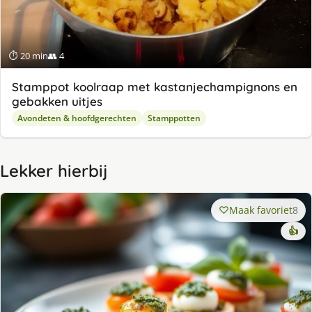
⏱ 20 min
👥 4
Stamppot koolraap met kastanjechampignons en
gebakken uitjes
Avondeten & hoofdgerechten
Stamppotten
Lekker hierbij
Maak favoriet
8
👍