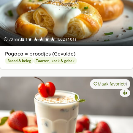
★★★★★
⏱ 70 min
👥 1
4.62 (101)
Pogaça = broodjes (Gevulde)
Brood & beleg
Taarten, koek & gebak
Maak favoriet
4
👍