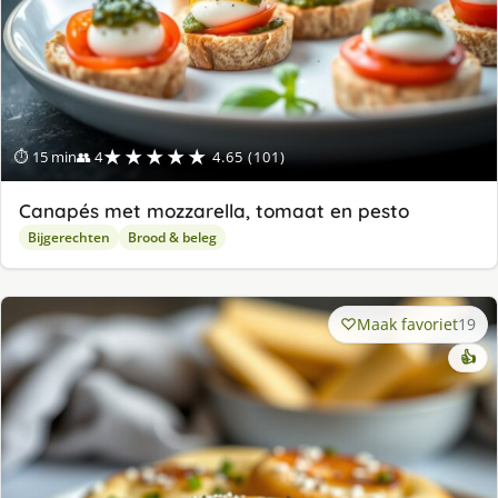
★★★★★
⏱ 15 min
👥 4
4.65 (101)
Canapés met mozzarella, tomaat en pesto
Bijgerechten
Brood & beleg
Maak favoriet
19
👍