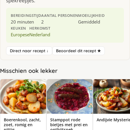
spekreepjes.
BEREIDINGSTIJD
AANTAL PERSONEN
MOEILIJKHEID
20 minuten
2
Gemiddeld
KEUKEN
HERKOMST
Europese
Nederland
Direct naar recept ↓
Beoordeel dit recept ★
Misschien ook lekker
Boerenkool, zacht,
Stamppot rode
Andijvie Mysteri
zoet, romig en
bietjes met prei en
pittig
ontbijtspek.