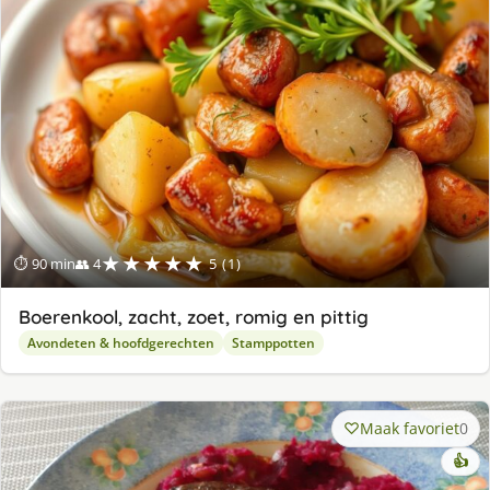
★★★★★
⏱ 90 min
👥 4
5 (1)
Boerenkool, zacht, zoet, romig en pittig
Avondeten & hoofdgerechten
Stamppotten
Maak favoriet
0
👍