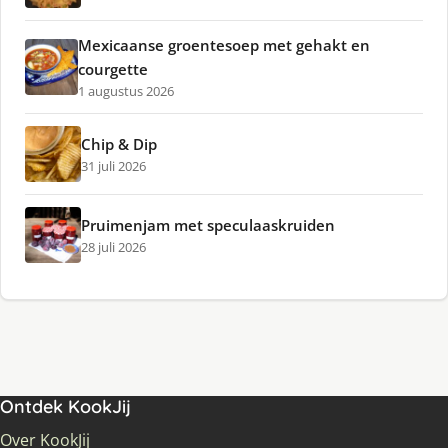
Mexicaanse groentesoep met gehakt en
courgette
1 augustus 2026
Chip & Dip
31 juli 2026
Pruimenjam met speculaaskruiden
28 juli 2026
Ontdek KookJij
Over KookJij