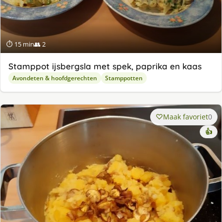
⏱ 15 min
👥 2
Stamppot ijsbergsla met spek, paprika en kaas
Avondeten & hoofdgerechten
Stamppotten
Maak favoriet
0
👍