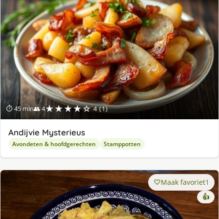
★★★★☆
⏱ 45 min
👥 4
4 (1)
Andijvie Mysterieus
Avondeten & hoofdgerechten
Stamppotten
Maak favoriet
1
👍