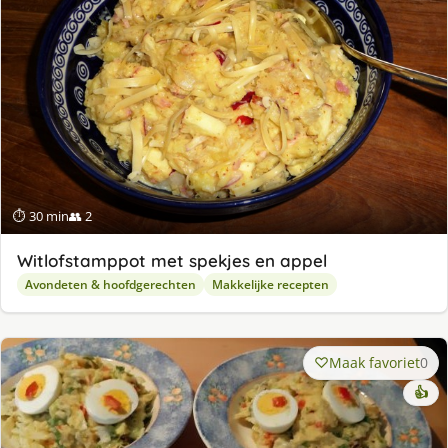
⏱ 30 min
👥 2
Witlofstamppot met spekjes en appel
Avondeten & hoofdgerechten
Makkelijke recepten
Maak favoriet
0
👍