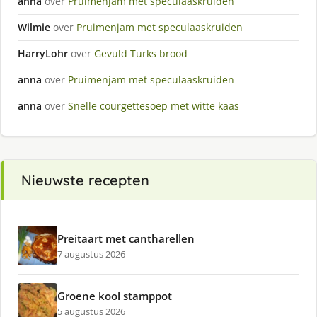
anna
over
Pruimenjam met speculaaskruiden
Wilmie
over
Pruimenjam met speculaaskruiden
HarryLohr
over
Gevuld Turks brood
anna
over
Pruimenjam met speculaaskruiden
anna
over
Snelle courgettesoep met witte kaas
Nieuwste recepten
Preitaart met cantharellen
7 augustus 2026
Groene kool stamppot
5 augustus 2026