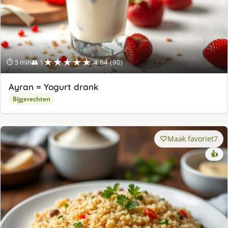
★★★★★
⏱ 5 min
👥 1
4.64 (90)
Ayran = Yogurt drank
Bijgerechten
Maak favoriet
7
👍