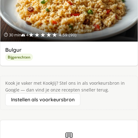
★★★★★
⏱ 30 min
👥 4
4.59 (90)
Bulgur
Bijgerechten
Kook je vaker met KookJij? Stel ons in als voorkeursbron in
Google — dan vind je onze recepten sneller terug.
Instellen als voorkeursbron
💬