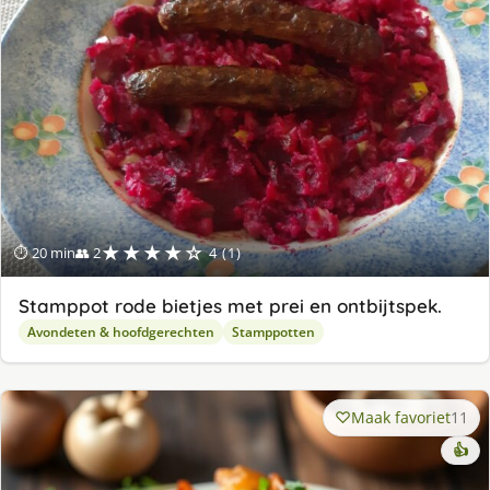
★★★★☆
⏱ 20 min
👥 2
4 (1)
Stamppot rode bietjes met prei en ontbijtspek.
Avondeten & hoofdgerechten
Stamppotten
Maak favoriet
11
👍