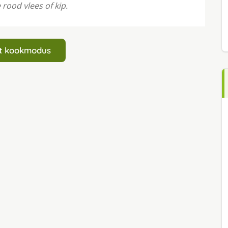
rood vlees of kip.
art kookmodus