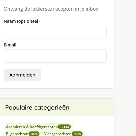
Ontvang de lekkerste recepten in je inbox.
Naam (optioneel)
E-mail
Aanmelden
Populaire categorieën
Avondeten & hoofdgerechten
12144
Bijgerechten
Vleesgerechten
3824
3024