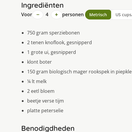
Ingrediënten
−
+
Voor
4
personen
Metrisch
US cups
750 gram sperziebonen
2 tenen knoflook, gesnipperd
1 grote ui, gesnipperd
klont boter
150 gram biologisch mager rookspek in piepkle
¼ lt melk
2 eetl bloem
beetje verse tijm
platte peterselie
Benodigdheden