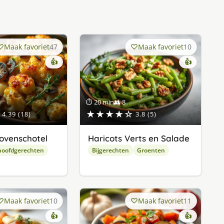
Maak favoriet
47
Maak favoriet
10
👍
👍
⏱ 20 min
👥 8
★★★★☆
4.39 (18)
3.8 (5)
ovenschotel
Haricots Verts en Salade
hoofdgerechten
Bijgerechten
Groenten
Maak favoriet
10
Maak favoriet
11
👍
👍