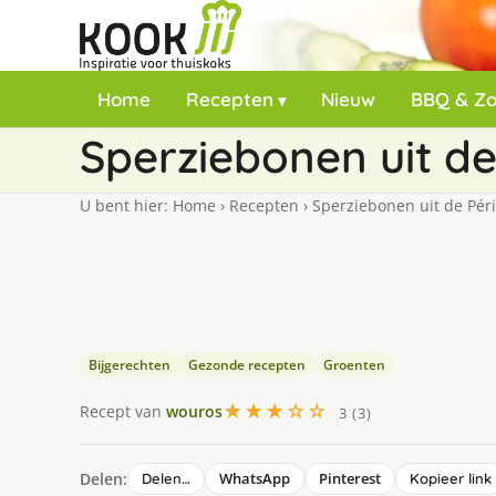
Home
Recepten
Nieuw
BBQ & Z
Sperziebonen uit de
U bent hier:
Home
›
Recepten
›
Sperziebonen uit de Pér
Bijgerechten
Gezonde recepten
Groenten
★★★☆☆
Recept van
wouros
3 (3)
Delen:
WhatsApp
Pinterest
Delen…
Kopieer link