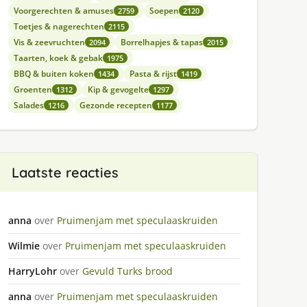
Voorgerechten & amuses
Soepen
2759
2120
Toetjes & nagerechten
2115
Vis & zeevruchten
Borrelhapjes & tapas
2094
2015
Taarten, koek & gebak
1975
BBQ & buiten koken
Pasta & rijst
1434
1419
Groenten
Kip & gevogelte
1312
1297
Salades
Gezonde recepten
1216
1177
Laatste reacties
anna
over
Pruimenjam met speculaaskruiden
Wilmie
over
Pruimenjam met speculaaskruiden
HarryLohr
over
Gevuld Turks brood
anna
over
Pruimenjam met speculaaskruiden