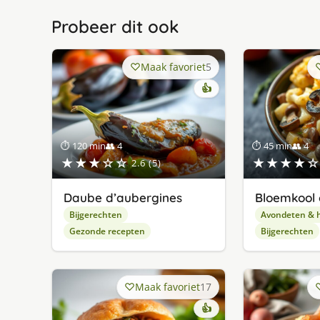
Probeer dit ook
Maak favoriet
5
👍
⏱ 120 min
👥 4
⏱ 45 min
👥 4
★★★☆☆
★★★★☆
2.6 (5)
Daube d’aubergines
Bloemkool 
Bijgerechten
Avondeten & 
Gezonde recepten
Bijgerechten
Maak favoriet
17
👍