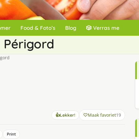
omer
Food & Foto’s
Blog
🎲 Verras me
 Périgord
igord
Maak favoriet
19
👍
Lekker!
Print