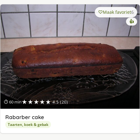
Maak favoriet
6
👍
★★★★★
⏱ 60 min
4.5 (20)
Rabarber cake
Taarten, koek & gebak