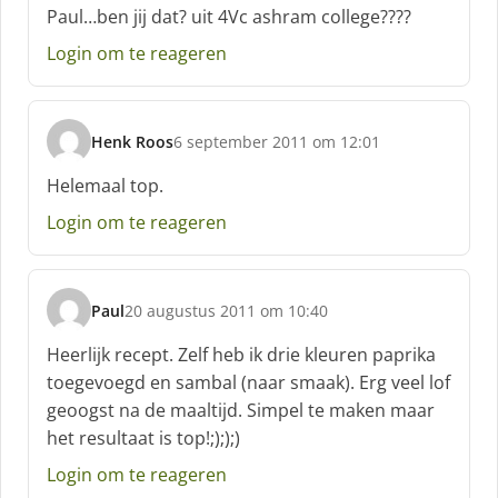
c
Paul…ben jij dat? uit 4Vc ashram college????
h
Login om te reageren
r
e
e
f
Henk Roos
6 september 2011 om 12:01
:
s
c
Helemaal top.
h
Login om te reageren
r
e
e
f
Paul
20 augustus 2011 om 10:40
:
s
c
Heerlijk recept. Zelf heb ik drie kleuren paprika
h
toegevoegd en sambal (naar smaak). Erg veel lof
r
geoogst na de maaltijd. Simpel te maken maar
e
het resultaat is top!;););)
e
f
Login om te reageren
: