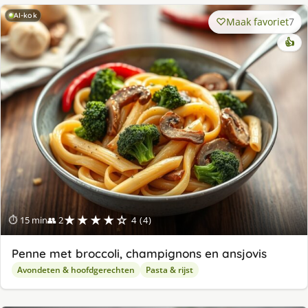
AI-kok
Maak favoriet
7
👍
★★★★☆
⏱ 15 min
👥 2
4 (4)
Penne met broccoli, champignons en ansjovis
Avondeten & hoofdgerechten
Pasta & rijst