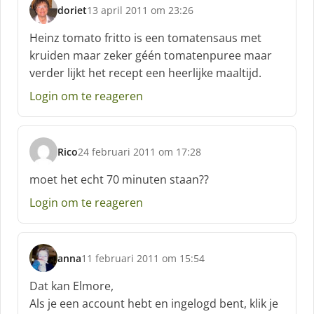
doriet
13 april 2011 om 23:26
s
c
Heinz tomato fritto is een tomatensaus met
h
kruiden maar zeker géén tomatenpuree maar
r
verder lijkt het recept een heerlijke maaltijd.
e
e
Login om te reageren
f
:
Rico
24 februari 2011 om 17:28
s
c
moet het echt 70 minuten staan??
h
Login om te reageren
r
e
e
f
anna
11 februari 2011 om 15:54
:
s
c
Dat kan Elmore,
h
Als je een account hebt en ingelogd bent, klik je
r