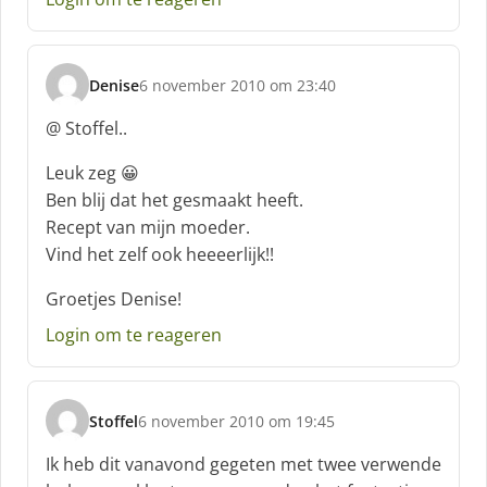
e
e
f
Denise
6 november 2010 om 23:40
:
s
c
@ Stoffel..
h
r
Leuk zeg 😀
e
Ben blij dat het gesmaakt heeft.
e
Recept van mijn moeder.
f
Vind het zelf ook heeeerlijk!!
:
Groetjes Denise!
Login om te reageren
Stoffel
6 november 2010 om 19:45
s
c
Ik heb dit vanavond gegeten met twee verwende
h