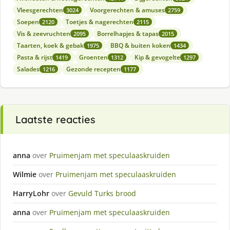
Vleesgerechten
Voorgerechten & amuses
3024
2759
Soepen
Toetjes & nagerechten
2120
2115
Vis & zeevruchten
Borrelhapjes & tapas
2095
2015
Taarten, koek & gebak
BBQ & buiten koken
1975
1434
Pasta & rijst
Groenten
Kip & gevogelte
1419
1312
1297
Salades
Gezonde recepten
1216
1177
Laatste reacties
anna
over
Pruimenjam met speculaaskruiden
Wilmie
over
Pruimenjam met speculaaskruiden
HarryLohr
over
Gevuld Turks brood
anna
over
Pruimenjam met speculaaskruiden