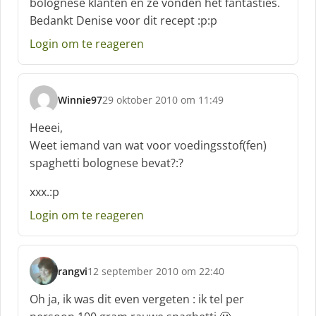
bolognese klanten en ze vonden het fantasties.
r
Bedankt Denise voor dit recept :p:p
e
e
Login om te reageren
f
:
Winnie97
29 oktober 2010 om 11:49
s
c
Heeei,
h
Weet iemand van wat voor voedingsstof(fen)
r
spaghetti bolognese bevat?:?
e
e
xxx.:p
f
:
Login om te reageren
rangvi
12 september 2010 om 22:40
s
c
Oh ja, ik was dit even vergeten : ik tel per
h