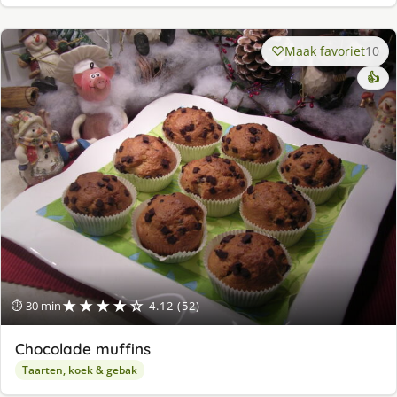
Maak favoriet
10
👍
★★★★☆
⏱ 30 min
4.12 (52)
Chocolade muffins
Taarten, koek & gebak