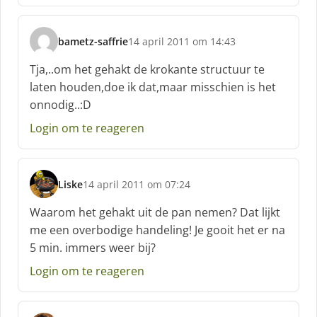
bametz-saffrie
14 april 2011 om 14:43
s
c
Tja,..om het gehakt de krokante structuur te
h
laten houden,doe ik dat,maar misschien is het
r
onnodig..:D
e
e
Login om te reageren
f
:
Liske
14 april 2011 om 07:24
s
c
Waarom het gehakt uit de pan nemen? Dat lijkt
h
me een overbodige handeling! Je gooit het er na
r
5 min. immers weer bij?
e
e
Login om te reageren
f
: