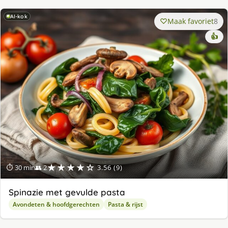
AI-kok
Maak favoriet
8
👍
★★★★☆
⏱ 30 min
👥 2
3.56 (9)
Spinazie met gevulde pasta
Avondeten & hoofdgerechten
Pasta & rijst