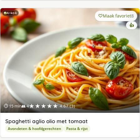
AI-kok
Maak favoriet
8
👍
★★★★★
⏱ 15 min
👥 4
4.67 (3)
Spaghetti aglio olio met tomaat
Avondeten & hoofdgerechten
Pasta & rijst