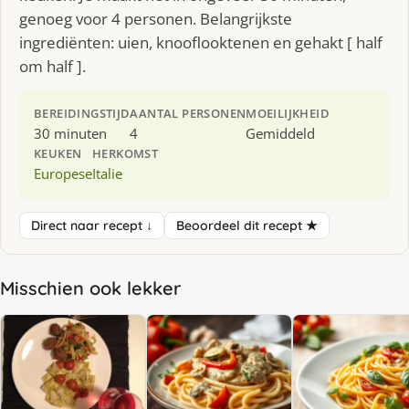
genoeg voor 4 personen. Belangrijkste
ingrediënten: uien, knooflooktenen en gehakt [ half
om half ].
BEREIDINGSTIJD
AANTAL PERSONEN
MOEILIJKHEID
30 minuten
4
Gemiddeld
KEUKEN
HERKOMST
Europese
Italie
Direct naar recept ↓
Beoordeel dit recept ★
Misschien ook lekker