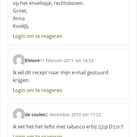
op het envelopje, rechtsboven.
e
Groet,
e
f
Anna
:
KookJij.
Login om te reageren
Elmore
11 februari 2011 om 14:33
s
c
Ik wil dit recept naar mijn e-mail gestuurd
h
krijgen.
r
e
Login om te reageren
e
f
:
de coolen
2 december 2010 om 17:23
s
c
Ik eet het het liefst met tabasco erbij :);):p:D:(:o:?:
h
Login om te reageren
r