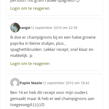
persoon 100 gram rauwe spaghetti 🙂
r
e
Login om te reageren
e
f
:
rangvi
12 september 2010 om 22:39
s
c
Ik doe er champignons bij en een halve groene
h
paprika in kleine stukjes, plus ,
r
spaghettikruiden. Lekker recept, snel klaar en
e
makkelijk. :p
e
f
Login om te reageren
:
Papiie Maxiie
12 september 2010 om 18:42
s
c
Ben 14 en heb dit recept voor mijn ouders
h
gemaakt maar ik heb er wel champignons aan
r
toegevoegd:):):):):D
e