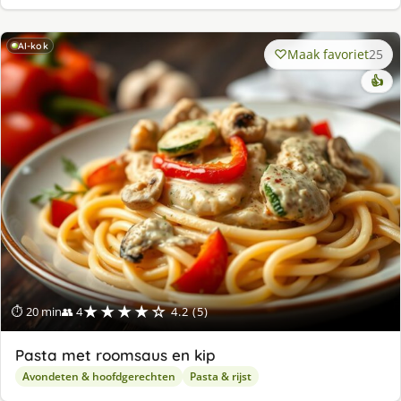
AI-kok
Maak favoriet
25
👍
★★★★☆
⏱ 20 min
👥 4
4.2 (5)
Pasta met roomsaus en kip
Avondeten & hoofdgerechten
Pasta & rijst