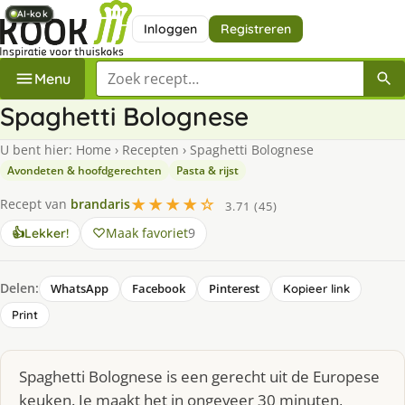
AI-kok
AI-kok
AI-kok
AI-kok
AI-kok
AI-kok
Inloggen
Registreren
Zoek een recept
Menu
Spaghetti Bolognese
U bent hier:
Home
›
Recepten
›
Spaghetti Bolognese
Avondeten & hoofdgerechten
Pasta & rijst
★★★★☆
Recept van
brandaris
3.71 (45)
Maak favoriet
9
👍
Lekker!
Delen:
WhatsApp
Facebook
Pinterest
Kopieer link
Print
Spaghetti Bolognese is een gerecht uit de Europese
keuken. Je maakt het in ongeveer 30 minuten,