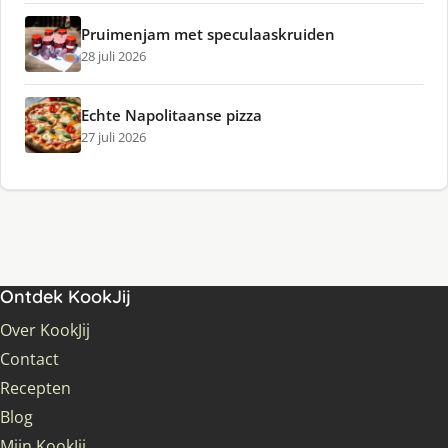
Pruimenjam met speculaaskruiden
28 juli 2026
Echte Napolitaanse pizza
27 juli 2026
Ontdek KookJij
Over KookJij
Contact
Recepten
Blog
Mijn KookJij