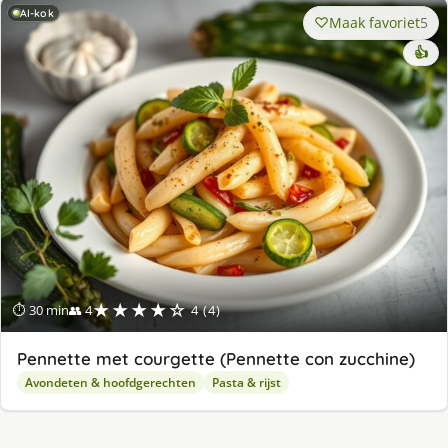
AI-kok
Maak favoriet
5
👍
★★★★☆
⏱ 30 min
👥 4
4 (4)
Pennette met courgette (Pennette con zucchine)
Avondeten & hoofdgerechten
Pasta & rijst