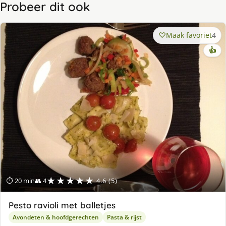
Probeer dit ook
Maak favoriet
4
👍
★★★★★
⏱ 20 min
👥 4
4.6 (5)
Pesto ravioli met balletjes
Avondeten & hoofdgerechten
Pasta & rijst