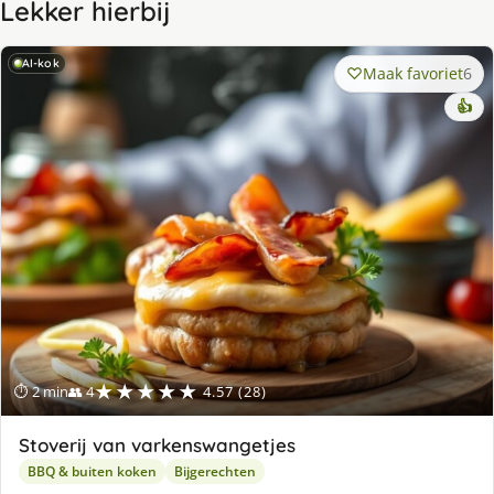
Lekker hierbij
AI-kok
Maak favoriet
6
👍
★★★★★
⏱ 2 min
👥 4
4.57 (28)
Stoverij van varkenswangetjes
BBQ & buiten koken
Bijgerechten