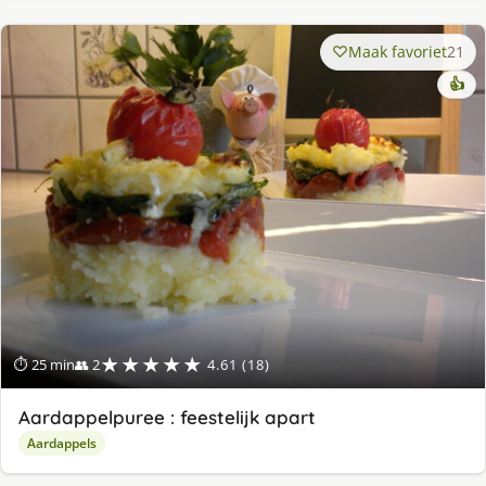
Maak favoriet
21
👍
★★★★★
⏱ 25 min
👥 2
4.61 (18)
Aardappelpuree : feestelijk apart
Aardappels