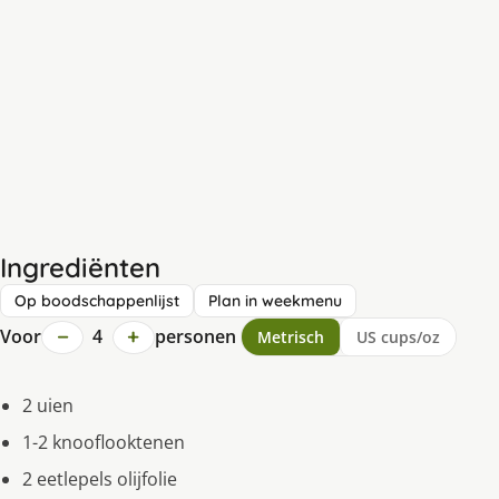
Ingrediënten
Op boodschappenlijst
Plan in weekmenu
−
+
Voor
4
personen
Metrisch
US cups/oz
2 uien
1-2 knooflooktenen
2 eetlepels olijfolie