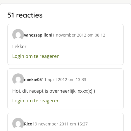
51 reacties
vanessapilloni
1 november 2012 om 08:12
s
c
Lekker.
h
Login om te reageren
r
e
e
f
miekie05
11 april 2012 om 13:33
:
s
c
Hoi, dit recept is overheerlijk. xxxx:):);)
h
Login om te reageren
r
e
e
f
Rico
19 november 2011 om 15:27
:
s