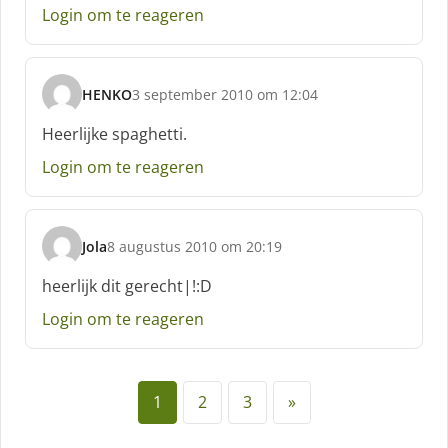
e
Login om te reageren
f
:
HENKO
3 september 2010 om 12:04
s
c
Heerlijke spaghetti.
h
Login om te reageren
r
e
e
f
Jola
8 augustus 2010 om 20:19
:
s
c
heerlijk dit gerecht|!:D
h
Login om te reageren
r
e
e
f
1
2
3
»
: