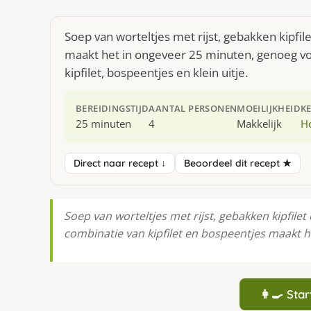
Soep van worteltjes met rijst, gebakken kipfil
maakt het in ongeveer 25 minuten, genoeg voo
kipfilet, bospeentjes en klein uitje.
BEREIDINGSTIJD
AANTAL PERSONEN
MOEILIJKHEID
K
25 minuten
4
Makkelijk
H
Direct naar recept ↓
Beoordeel dit recept ★
Soep van worteltjes met rijst, gebakken kipfil
combinatie van kipfilet en bospeentjes maakt he
👩‍🍳 St