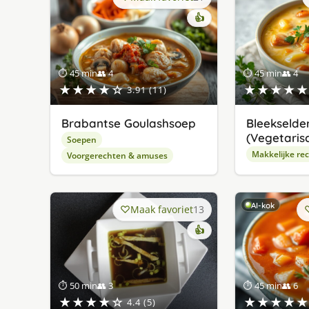
👍
⏱ 45 min
👥 4
⏱ 45 min
👥 4
★★★★☆
★★★★★
3.91 (11)
Brabantse Goulashsoep
Bleekselde
(Vegetaris
Soepen
Makkelijke re
Voorgerechten & amuses
AI-kok
Maak favoriet
13
👍
⏱ 50 min
👥 3
⏱ 45 min
👥 6
★★★★☆
★★★★★
4.4 (5)