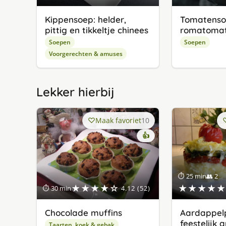
Kippensoep: helder,
Tomatenso
pittig en tikkeltje chinees
romatoma
Soepen
Soepen
Voorgerechten & amuses
Lekker hierbij
Maak favoriet
10
👍
⏱ 25 min
👥 2
★★★★☆
★★★★★
⏱ 30 min
4.12 (52)
Chocolade muffins
Aardappelp
feestelijk 
Taarten, koek & gebak