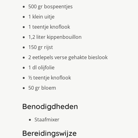
500 gr bospeentjes
1 klein uitje
1 teentje knoflook
1,2 liter kippenbouillon
150 gr rijst
2 eetlepels verse gehakte bieslook
1 dl olijfolie
½ teentje knoflook
50 gr bloem
Benodigdheden
Staafmixer
Bereidingswijze