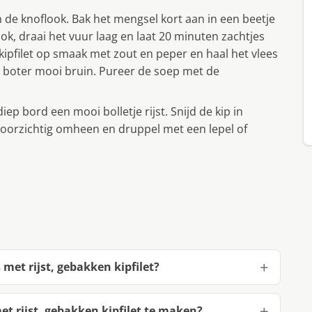
n de knoflook. Bak het mengsel kort aan in een beetje
ook, draai het vuur laag en laat 20 minuten zachtjes
kipfilet op smaak met zout en peper en haal het vlees
n boter mooi bruin. Pureer de soep met de
p bord een mooi bolletje rijst. Snijd de kip in
 voorzichtig omheen en druppel met een lepel of
met rijst, gebakken kipfilet?
t rijst, gebakken kipfilet te maken?