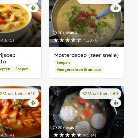
👍
👍
⏱ 20 min
👥 4
★★★★☆
4.6 (5)
4.33 (6)
rijsoep
Mosterdsoep (zeer snelle)
ch)
Soepen
cepten
Soepen
Voorgerechten & amuses
Maak favoriet
10
Maak favoriet
9
👍
👍
⏱ 20 min
👥 2
★★★★★
4.5 (4)
4.5 (4)