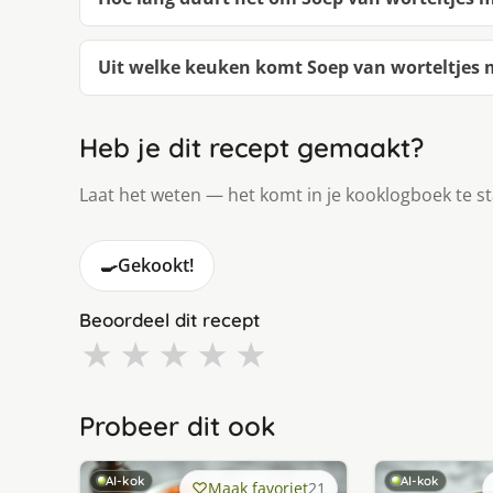
Uit welke keuken komt Soep van worteltjes me
Heb je dit recept gemaakt?
Laat het weten — het komt in je kooklogboek te s
🍳
Gekookt!
Beoordeel dit recept
★
★
★
★
★
Probeer dit ook
AI-kok
AI-kok
Maak favoriet
21