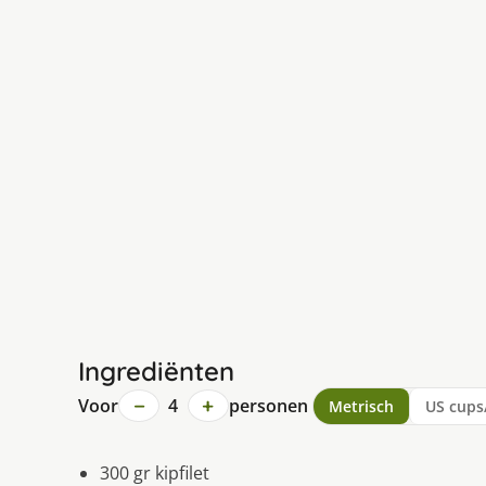
Ingrediënten
−
+
Voor
4
personen
Metrisch
US cups
300 gr kipfilet