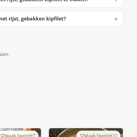
t rijst, gebakken kipfilet?
taan.
Maak favoriet
7
Maak favoriet
22