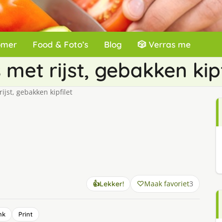
omer
Food & Foto’s
Blog
🎲 Verras me
met rijst, gebakken kipf
ijst, gebakken kipfilet
Maak favoriet
3
👍
Lekker!
nk
Print