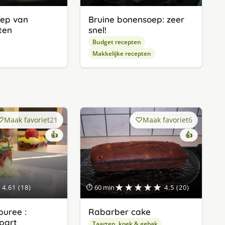
ep van
Bruine bonensoep: zeer
ten
snel!
Budget recepten
Makkelijke recepten
Maak favoriet
21
Maak favoriet
6
👍
👍
★★★★★
4.61 (18)
⏱ 60 min
4.5 (20)
uree :
Rabarber cake
apart
Taarten, koek & gebak