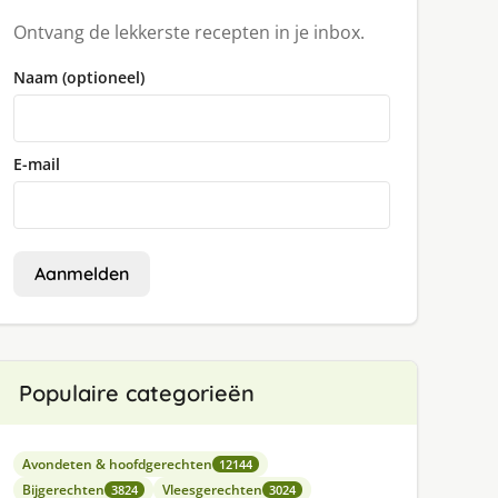
Ontvang de lekkerste recepten in je inbox.
Naam (optioneel)
E-mail
Aanmelden
Populaire categorieën
Avondeten & hoofdgerechten
12144
Bijgerechten
Vleesgerechten
3824
3024