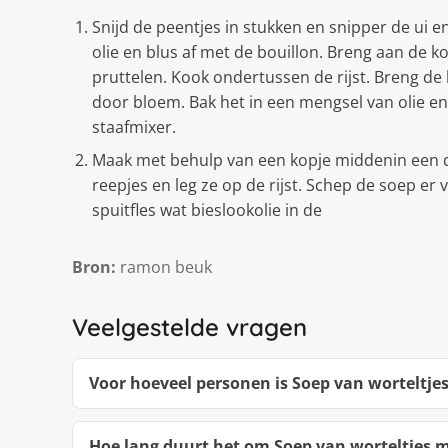
Snijd de peentjes in stukken en snipper de ui e
olie en blus af met de bouillon. Breng aan de k
pruttelen. Kook ondertussen de rijst. Breng de 
door bloem. Bak het in een mengsel van olie e
staafmixer.
Maak met behulp van een kopje middenin een die
reepjes en leg ze op de rijst. Schep de soep er
spuitfles wat bieslookolie in de
Bron:
ramon beuk
Veelgestelde vragen
Voor hoeveel personen is Soep van worteltjes 
Hoe lang duurt het om Soep van worteltjes me