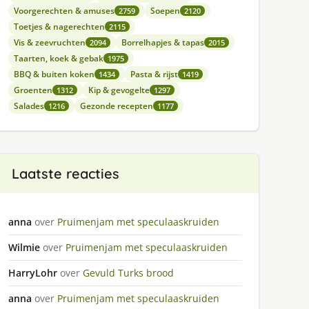
Voorgerechten & amuses
Soepen
2759
2120
Toetjes & nagerechten
2115
Vis & zeevruchten
Borrelhapjes & tapas
2094
2015
Taarten, koek & gebak
1975
BBQ & buiten koken
Pasta & rijst
1434
1419
Groenten
Kip & gevogelte
1312
1297
Salades
Gezonde recepten
1216
1177
Laatste reacties
anna
over
Pruimenjam met speculaaskruiden
Wilmie
over
Pruimenjam met speculaaskruiden
HarryLohr
over
Gevuld Turks brood
anna
over
Pruimenjam met speculaaskruiden