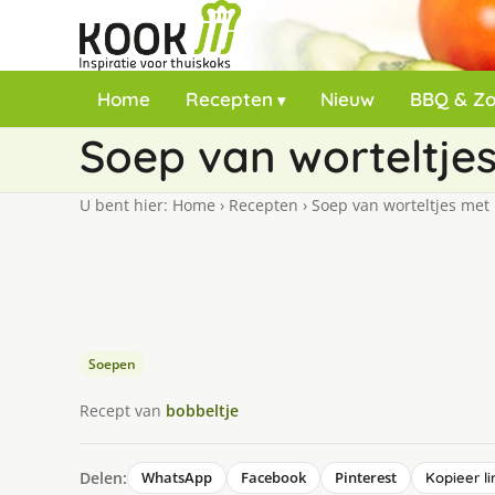
Home
Recepten
Nieuw
BBQ & Z
Soep van worteltjes 
U bent hier:
Home
›
Recepten
›
Soep van worteltjes met r
Soepen
Recept van
bobbeltje
Delen:
WhatsApp
Facebook
Pinterest
Kopieer li