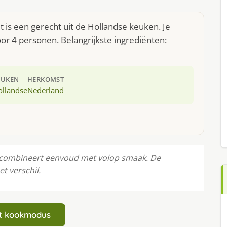
et is een gerecht uit de Hollandse keuken. Je
r 4 personen. Belangrijkste ingrediënten:
EUKEN
HERKOMST
ollandse
Nederland
et combineert eenvoud met volop smaak. De
t verschil.
art kookmodus