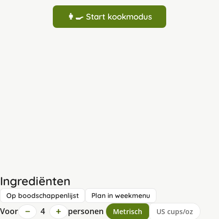
👩‍🍳 Start kookmodus
Ingrediënten
Op boodschappenlijst
Plan in weekmenu
−
+
Voor
4
personen
Metrisch
US cups/oz