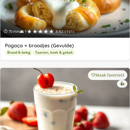
★★★★★
⏱ 70 min
👥 1
4.62 (101)
Pogaça = broodjes (Gevulde)
Brood & beleg
Taarten, koek & gebak
Maak favoriet
4
👍