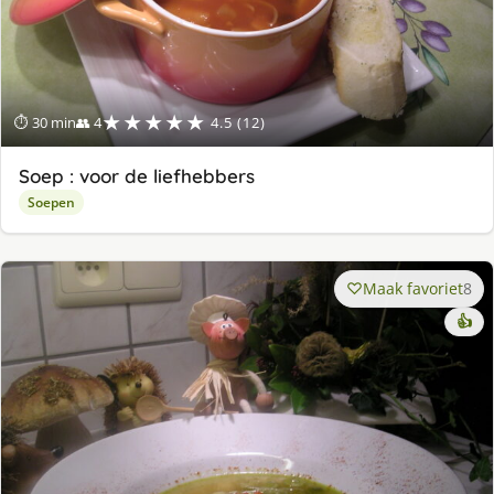
★★★★★
⏱ 30 min
👥 4
4.5 (12)
Soep : voor de liefhebbers
Soepen
Maak favoriet
8
👍