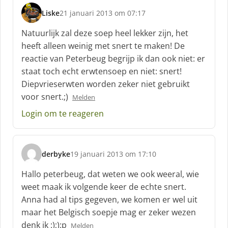
Liske
21 januari 2013 om 07:17
s
c
Natuurlijk zal deze soep heel lekker zijn, het
h
heeft alleen weinig met snert te maken! De
r
reactie van Peterbeug begrijp ik dan ook niet: er
e
staat toch echt erwtensoep en niet: snert!
e
f
Diepvrieserwten worden zeker niet gebruikt
:
voor snert.;)
Melden
Login om te reageren
derbyke
19 januari 2013 om 17:10
s
c
Hallo peterbeug, dat weten we ook weeral, wie
h
weet maak ik volgende keer de echte snert.
r
Anna had al tips gegeven, we komen er wel uit
e
maar het Belgisch soepje mag er zeker wezen
e
f
denk ik :);):p
Melden