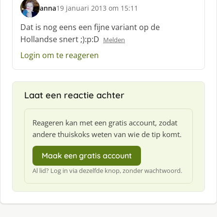
anna
19 januari 2013 om 15:11
s
c
Dat is nog eens een fijne variant op de
h
Hollandse snert ;):p:D
Melden
r
e
Login om te reageren
e
f
:
Laat een reactie achter
Reageren kan met een gratis account, zodat
andere thuiskoks weten van wie de tip komt.
Maak een gratis account
Al lid? Log in via dezelfde knop, zonder wachtwoord.