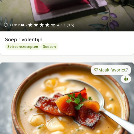
★★★★☆
⏱ 30 min
👥 2
4.13 (16)
Soep : valentijn
Seizoensrecepten
Soepen
Maak favoriet
7
👍