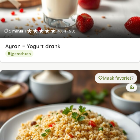
★★★★★
⏱ 5 min
👥 1
4.64 (90)
Ayran = Yogurt drank
Bijgerechten
Maak favoriet
7
👍