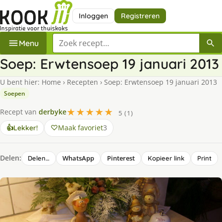
Inloggen
Registreren
Zoek een recept
Menu
Soep: Erwtensoep 19 januari 2013
U bent hier:
Home
›
Recepten
›
Soep: Erwtensoep 19 januari 2013
Soepen
★★★★★
Recept van
derbyke
5 (1)
Maak favoriet
3
👍
Lekker!
Delen:
WhatsApp
Pinterest
Delen…
Kopieer link
Print