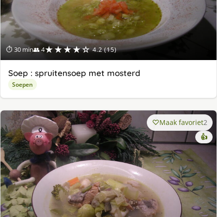
★★★★☆
⏱ 30 min
👥 4
4.2 (15)
Soep : spruitensoep met mosterd
Soepen
Maak favoriet
2
👍