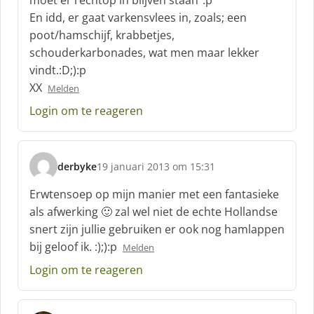
moet er rechtop in blijven staan”:p
e
En idd, er gaat varkensvlees in, zoals; een
e
f
poot/hamschijf, krabbetjes,
:
schouderkarbonades, wat men maar lekker
vindt.:D;):p
XX
Melden
Login om te reageren
derbyke
19 januari 2013 om 15:31
s
c
Erwtensoep op mijn manier met een fantasieke
h
als afwerking 🙂 zal wel niet de echte Hollandse
r
snert zijn jullie gebruiken er ook nog hamlappen
e
bij geloof ik. :);):p
e
Melden
f
Login om te reageren
: