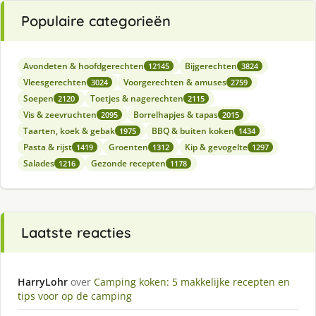
Populaire categorieën
Avondeten & hoofdgerechten
Bijgerechten
12145
3824
Vleesgerechten
Voorgerechten & amuses
3024
2759
Soepen
Toetjes & nagerechten
2120
2115
Vis & zeevruchten
Borrelhapjes & tapas
2095
2015
Taarten, koek & gebak
BBQ & buiten koken
1975
1434
Pasta & rijst
Groenten
Kip & gevogelte
1419
1312
1297
Salades
Gezonde recepten
1216
1178
Laatste reacties
HarryLohr
over
Camping koken: 5 makkelijke recepten en
tips voor op de camping