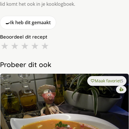
lid komt het ook in je kooklogboek.
🍳
Ik heb dit gemaakt
Beoordeel dit recept
★
★
★
★
★
Probeer dit ook
Maak favoriet
5
👍