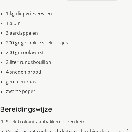
1 kg diepvrieserwten
1 ajuin
3 aardappelen
200 gr gerookte spekblokjes
200 gr rookworst
2 liter rundsbouillon
4 sneden brood
gemalen kaas
zwarte peper
Bereidingswijze
Spek krokant aanbakken in een ketel.
Verwijder het spek uit de ketel en bak hier de ajuin grof