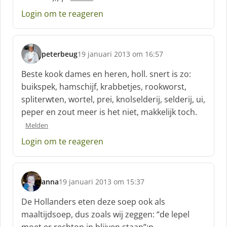
:
Login om te reageren
peterbeug
19 januari 2013 om 16:57
s
c
Beste kook dames en heren, holl. snert is zo:
h
buikspek, hamschijf, krabbetjes, rookworst,
r
spliterwten, wortel, prei, knolselderij, selderij, ui,
e
peper en zout meer is het niet, makkelijk toch.
e
f
Melden
:
Login om te reageren
anna
19 januari 2013 om 15:37
s
c
De Hollanders eten deze soep ook als
h
maaltijdsoep, dus zoals wij zeggen: “de lepel
r