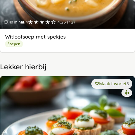
★★★★☆
⏱ 40 min
👥 4
4.25 (12)
Witloofsoep met spekjes
Soepen
Lekker hierbij
Maak favoriet
8
👍