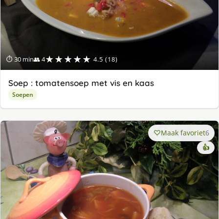
★★★★★
⏱ 30 min
👥 4
4.5 (18)
Soep : tomatensoep met vis en kaas
Soepen
Maak favoriet
6
👍