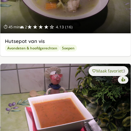
★★★★☆
⏱ 45 min
👥 2
4.13 (16)
Hutsepot van vis
Avondeten & hoofdgerechten
Soepen
Maak favoriet
3
👍