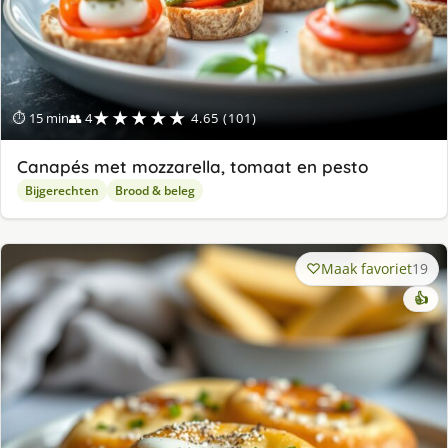
★★★★★
⏱ 15 min
👥 4
4.65 (101)
Canapés met mozzarella, tomaat en pesto
Bijgerechten
Brood & beleg
Maak favoriet
19
👍