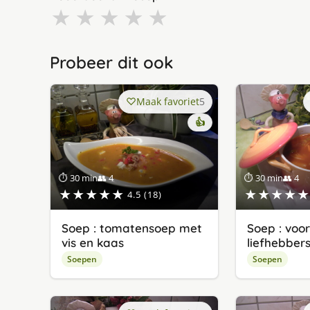
★
★
★
★
★
Probeer dit ook
Maak favoriet
5
👍
⏱ 30 min
👥 4
⏱ 30 min
👥 4
★★★★★
★★★★★
4.5 (18)
Soep : tomatensoep met
Soep : voo
vis en kaas
liefhebber
Soepen
Soepen