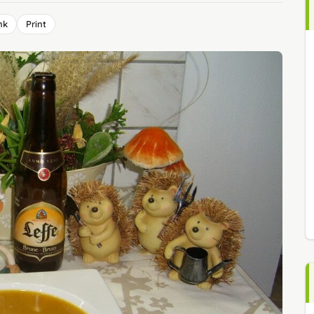
nk
Print