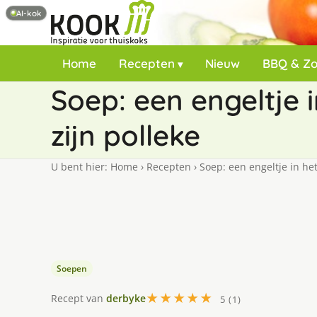
AI-kok
Home
Recepten
Nieuw
BBQ & Z
Soep: een engeltje i
zijn polleke
U bent hier:
Home
›
Recepten
›
Soep: een engeltje in het
Soepen
★★★★★
Recept van
derbyke
5 (1)