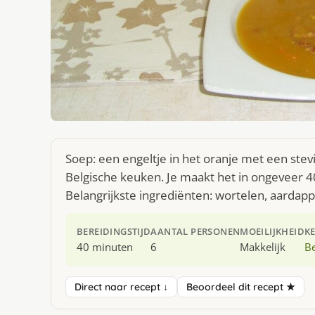
Soep: een engeltje in het oranje met een stevig
Belgische keuken. Je maakt het in ongeveer 
Belangrijkste ingrediënten: wortelen, aardap
BEREIDINGSTIJD
AANTAL PERSONEN
MOEILIJKHEID
K
40 minuten
6
Makkelijk
Be
Direct naar recept ↓
Beoordeel dit recept ★