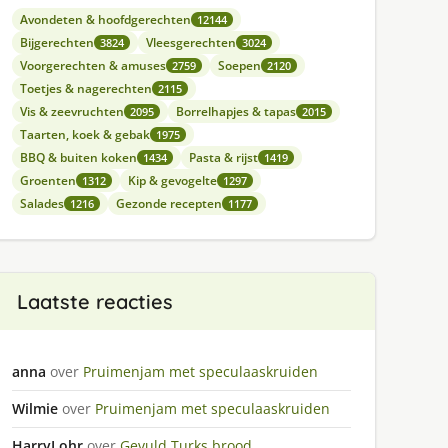
Avondeten & hoofdgerechten
12144
Bijgerechten
Vleesgerechten
3824
3024
Voorgerechten & amuses
Soepen
2759
2120
Toetjes & nagerechten
2115
Vis & zeevruchten
Borrelhapjes & tapas
2095
2015
Taarten, koek & gebak
1975
BBQ & buiten koken
Pasta & rijst
1434
1419
Groenten
Kip & gevogelte
1312
1297
Salades
Gezonde recepten
1216
1177
Laatste reacties
anna
over
Pruimenjam met speculaaskruiden
Wilmie
over
Pruimenjam met speculaaskruiden
HarryLohr
over
Gevuld Turks brood