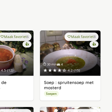
Maak favoriet
6
Maak favoriet
8
👍
👍
⏱ 30 min
👥 4
★★★★☆
4.5 (12)
4.2 (15)
r de
Soep : spruitensoep met
s
mosterd
Soepen