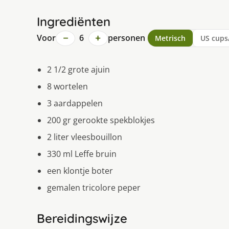
Ingrediënten
−
+
Voor
6
personen
Metrisch
US cups
2 1/2 grote ajuin
8 wortelen
3 aardappelen
200 gr gerookte spekblokjes
2 liter vleesbouillon
330 ml Leffe bruin
een klontje boter
gemalen tricolore peper
Bereidingswijze