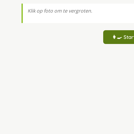
Klik op foto om te vergroten.
👩‍🍳 St