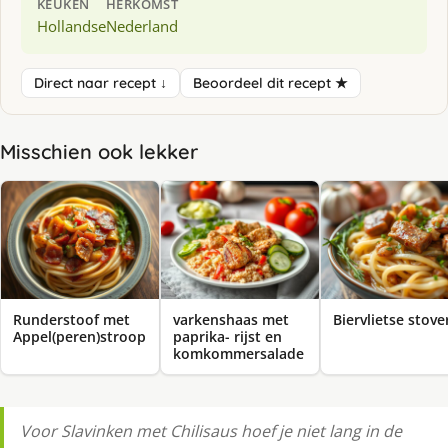
KEUKEN
HERKOMST
Hollandse
Nederland
Direct naar recept ↓
Beoordeel dit recept ★
Misschien ook lekker
Runderstoof met
varkenshaas met
Biervlietse stover
Appel(peren)stroop
paprika- rijst en
komkommersalade
Voor Slavinken met Chilisaus hoef je niet lang in de