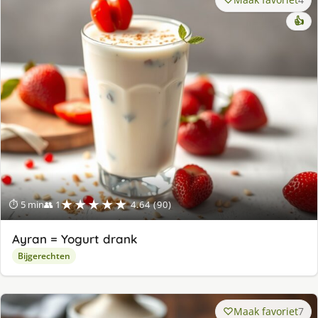
👍
★★★★★
⏱ 5 min
👥 1
4.64 (90)
Ayran = Yogurt drank
Bijgerechten
Maak favoriet
7