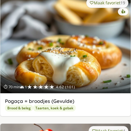
Maak favoriet
19
👍
★★★★★
⏱ 70 min
👥 1
4.62 (101)
Pogaça = broodjes (Gevulde)
Brood & beleg
Taarten, koek & gebak
Maak favoriet
4