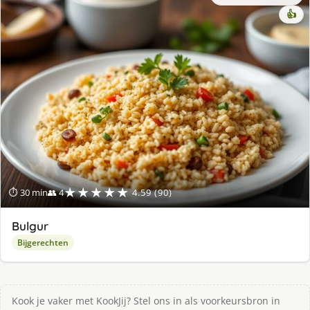
👍
★★★★★
⏱ 30 min
👥 4
4.59 (90)
Bulgur
Bijgerechten
Kook je vaker met KookJij? Stel ons in als voorkeursbron in