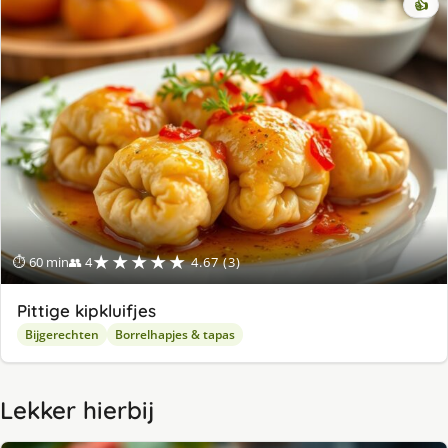
👍
★★★★★
⏱ 60 min
👥 4
4.67 (3)
Pittige kipkluifjes
Bijgerechten
Borrelhapjes & tapas
Lekker hierbij