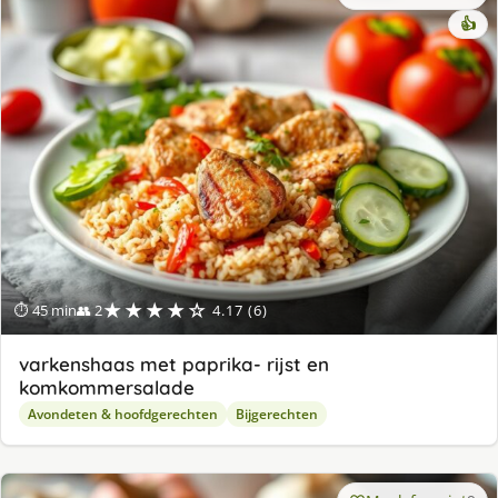
👍
★★★★☆
⏱ 45 min
👥 2
4.17 (6)
varkenshaas met paprika- rijst en
komkommersalade
Avondeten & hoofdgerechten
Bijgerechten