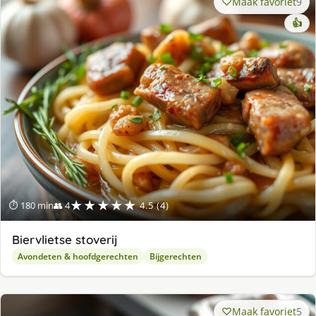
Maak favoriet
9
👍
★★★★★
⏱ 180 min
👥 4
4.5 (4)
Biervlietse stoverij
Avondeten & hoofdgerechten
Bijgerechten
Maak favoriet
5