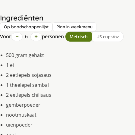
Ingrediënten
Op boodschappenlijst
Plan in weekmenu
−
+
Voor
6
personen
Metrisch
US cups/oz
500 gram gehakt
1 ei
2 eetlepels sojasaus
1 theelepel sambal
2 eetlepels chilisaus
gemberpoeder
nootmuskaat
uienpoeder
zout