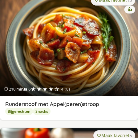
Maak favoriet
15
👍
★★★★☆
⏱ 210 min
👥 6
4 (8)
Runderstoof met Appel(peren)stroop
Bijgerechten
Snacks
Maak favoriet
5