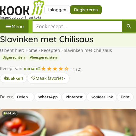
Inloggen
Registreren
Zoek een recept
Menu
Slavinken met Chilisaus
U bent hier:
Home
›
Recepten
›
Slavinken met Chilisaus
Bijgerechten
Vleesgerechten
★★★★☆
Recept van
miriam2
4 (2)
Maak favoriet
7
👍
Lekker!
Delen:
WhatsApp
Pinterest
Delen…
Kopieer link
Print
AI-kok