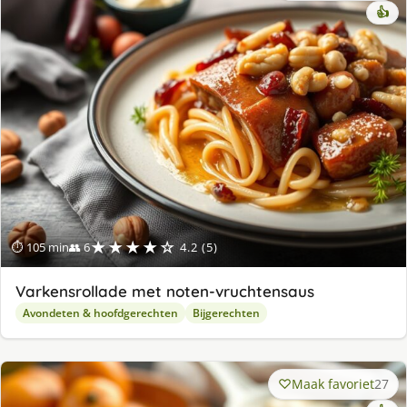
👍
★★★★☆
⏱ 105 min
👥 6
4.2 (5)
Varkensrollade met noten-vruchtensaus
Avondeten & hoofdgerechten
Bijgerechten
Maak favoriet
27