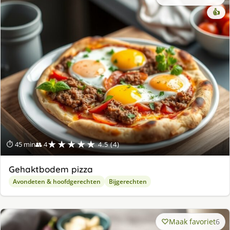
👍
★★★★★
⏱ 45 min
👥 4
4.5 (4)
Gehaktbodem pizza
Avondeten & hoofdgerechten
Bijgerechten
Maak favoriet
6