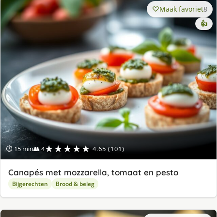
Maak favoriet
8
👍
★★★★★
⏱ 15 min
👥 4
4.65 (101)
Canapés met mozzarella, tomaat en pesto
Bijgerechten
Brood & beleg