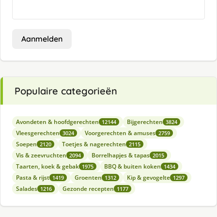
Aanmelden
Populaire categorieën
Avondeten & hoofdgerechten
Bijgerechten
12144
3824
Vleesgerechten
Voorgerechten & amuses
3024
2759
Soepen
Toetjes & nagerechten
2120
2115
Vis & zeevruchten
Borrelhapjes & tapas
2094
2015
Taarten, koek & gebak
BBQ & buiten koken
1975
1434
Pasta & rijst
Groenten
Kip & gevogelte
1419
1312
1297
Salades
Gezonde recepten
1216
1177