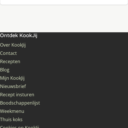
Ontdek KookJij
Over KookJij
Contact
Recepten
Blog
Mijn KookJij
Nieuwsbrief
Recept insturen
Boodschappenlijst
Weekmenu
Thuis koks
Cookies op KookJij