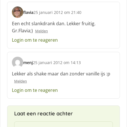
flavia
25 januari 2012 om 21:40
s
c
Een echt slankdrank dan. Lekker fruitig.
h
Gr.Flavia;)
Melden
r
e
Login om te reageren
e
f
:
menj
25 januari 2012 om 14:13
s
c
Lekker als shake maar dan zonder vanille ijs :p
h
Melden
r
e
Login om te reageren
e
f
:
Laat een reactie achter