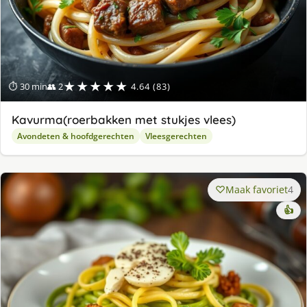
★★★★★
⏱ 30 min
👥 2
4.64 (83)
Kavurma(roerbakken met stukjes vlees)
Avondeten & hoofdgerechten
Vleesgerechten
Maak favoriet
4
👍