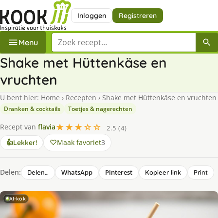
Inloggen
Registreren
Zoek een recept
Menu
Shake met Hüttenkäse en
vruchten
U bent hier:
Home
›
Recepten
›
Shake met Hüttenkäse en vruchten
Dranken & cocktails
Toetjes & nagerechten
★★★☆☆
Recept van
flavia
2.5 (4)
Maak favoriet
3
👍
Lekker!
Delen:
WhatsApp
Pinterest
Delen…
Kopieer link
Print
AI-kok