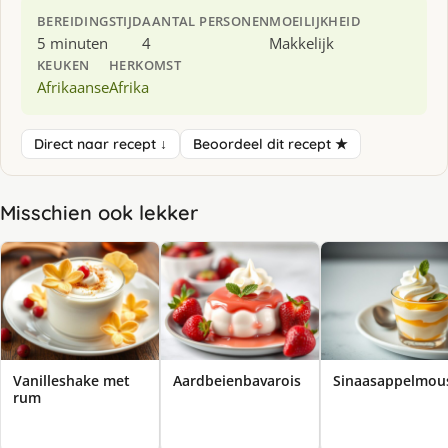
BEREIDINGSTIJD
AANTAL PERSONEN
MOEILIJKHEID
5 minuten
4
Makkelijk
KEUKEN
HERKOMST
Afrikaanse
Afrika
Direct naar recept ↓
Beoordeel dit recept ★
Misschien ook lekker
Vanilleshake met
Aardbeienbavarois
Sinaasappelmou
rum