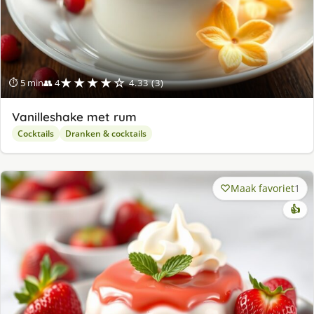
★★★★☆
⏱ 5 min
👥 4
4.33 (3)
Vanilleshake met rum
Cocktails
Dranken & cocktails
Maak favoriet
1
👍