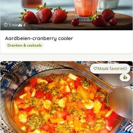
⏱ 5 min
👥 4
Aardbeien-cranberry cooler
Dranken & cocktails
Maak favoriet
0
👍