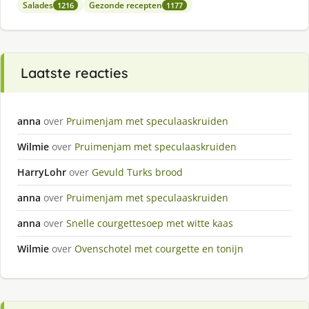
Salades
Gezonde recepten
1216
1177
Laatste reacties
anna
over
Pruimenjam met speculaaskruiden
Wilmie
over
Pruimenjam met speculaaskruiden
HarryLohr
over
Gevuld Turks brood
anna
over
Pruimenjam met speculaaskruiden
anna
over
Snelle courgettesoep met witte kaas
Wilmie
over
Ovenschotel met courgette en tonijn