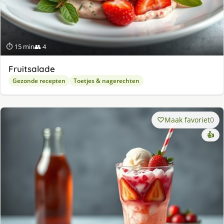
⏱ 15 min
👥 4
Fruitsalade
Gezonde recepten
Toetjes & nagerechten
Maak favoriet
0
👍