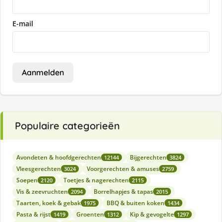
E-mail
Aanmelden
Populaire categorieën
Avondeten & hoofdgerechten
Bijgerechten
12144
3824
Vleesgerechten
Voorgerechten & amuses
3024
2759
Soepen
Toetjes & nagerechten
2120
2115
Vis & zeevruchten
Borrelhapjes & tapas
2094
2015
Taarten, koek & gebak
BBQ & buiten koken
1975
1434
Pasta & rijst
Groenten
Kip & gevogelte
1419
1312
1297