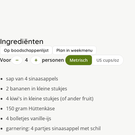
Ingrediënten
Op boodschappenlijst
Plan in weekmenu
−
+
Voor
4
personen
Metrisch
US cups/oz
sap van 4 sinaasappels
2 bananen in kleine stukjes
4 kiwi's in kleine stukjes (of ander fruit)
150 gram Hüttenkäse
4 bolletjes vanille-ijs
garnering: 4 partjes sinaasappel met schil