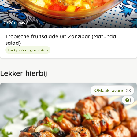
⏱ 20 min
👥 8
Tropische fruitsalade uit Zanzibar (Matunda
salad)
Toetjes & nagerechten
Lekker hierbij
Maak favoriet
28
ke
👍
1
lek
ge