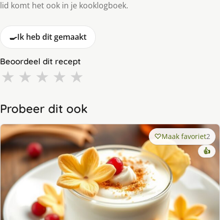
lid komt het ook in je kooklogboek.
🍳
Ik heb dit gemaakt
Beoordeel dit recept
★
★
★
★
★
Probeer dit ook
Maak favoriet
2
👍