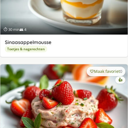
⏱ 30 min
👥 4
Sinaasappelmousse
Toetjes & nagerechten
Maak favoriet
0
👍