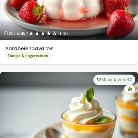
★★★★☆
⏱ 20 min
👥 4
4 (2)
Aardbeienbavarois
Toetjes & nagerechten
Maak favoriet
7
👍