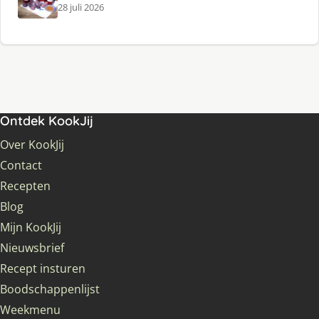
28 juli 2026
Ontdek KookJij
Over KookJij
Contact
Recepten
Blog
Mijn KookJij
Nieuwsbrief
Recept insturen
Boodschappenlijst
Weekmenu