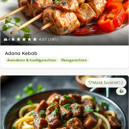
★★★★★
👥 4
4.67 (141)
Adana Kebab
Avondeten & hoofdgerechten
Vleesgerechten
Maak favoriet
12
👍