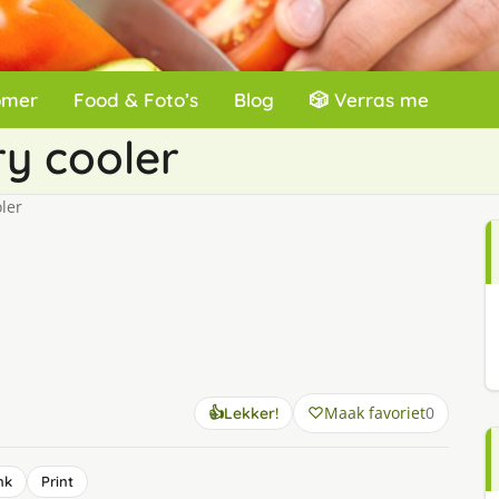
omer
Food & Foto’s
Blog
🎲 Verras me
y cooler
ler
Maak favoriet
0
👍
Lekker!
nk
Print