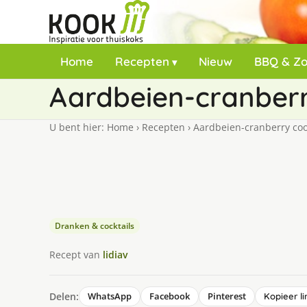
Home
Recepten
Nieuw
BBQ & Z
Aardbeien-cranberr
U bent hier:
Home
›
Recepten
›
Aardbeien-cranberry coo
Dranken & cocktails
Recept van
lidiav
Delen:
WhatsApp
Facebook
Pinterest
Kopieer li