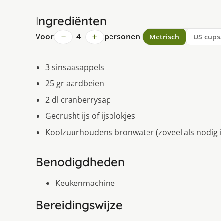
Ingrediënten
−
+
Voor
4
personen
Metrisch
US cups
3 sinsaasappels
25 gr aardbeien
2 dl cranberrysap
Gecrusht ijs of ijsblokjes
Koolzuurhoudens bronwater (zoveel als nodig 
Benodigdheden
Keukenmachine
Bereidingswijze