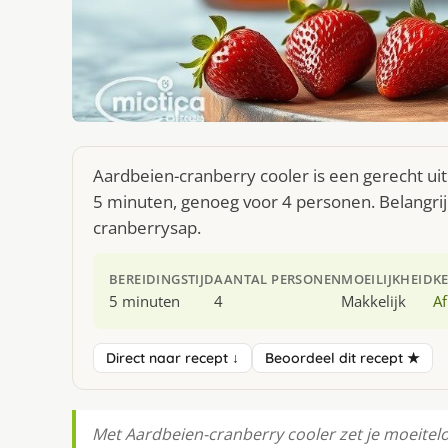
Aardbeien-cranberry cooler is een gerecht ui
5 minuten, genoeg voor 4 personen. Belangrij
cranberrysap.
BEREIDINGSTIJD
AANTAL PERSONEN
MOEILIJKHEID
K
5 minuten
4
Makkelijk
Af
Direct naar recept ↓
Beoordeel dit recept ★
Met Aardbeien-cranberry cooler zet je moeiteloo