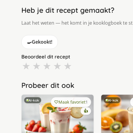
Heb je dit recept gemaakt?
Laat het weten — het komt in je kooklogboek te s
🍳
Gekookt!
Beoordeel dit recept
★
★
★
★
★
Probeer dit ook
AI-kok
AI-kok
Maak favoriet
1
👍