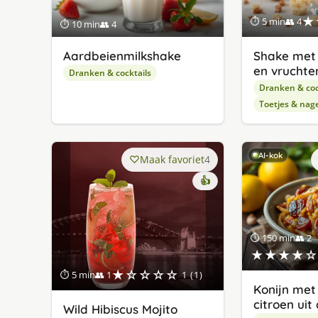
★
⏱ 5 min
👥 4
⏱ 10 min
👥 4
Aardbeienmilkshake
Shake met
en vruchte
Dranken & cocktails
Dranken & coc
Toetjes & nag
AI-kok
Maak favoriet
4
👍
⏱ 150 min
👥 2
★★★★☆
★☆☆☆☆
⏱ 5 min
👥 1
1 (1)
Konijn met
citroen uit
Wild Hibiscus Mojito