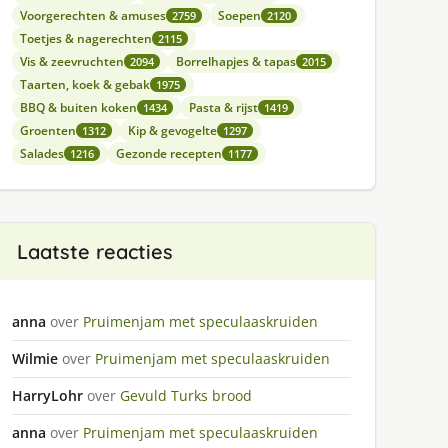
Voorgerechten & amuses
Soepen
2759
2120
Toetjes & nagerechten
2115
Vis & zeevruchten
Borrelhapjes & tapas
2094
2015
Taarten, koek & gebak
1975
BBQ & buiten koken
Pasta & rijst
1434
1419
Groenten
Kip & gevogelte
1312
1297
Salades
Gezonde recepten
1216
1177
Laatste reacties
anna
over
Pruimenjam met speculaaskruiden
Wilmie
over
Pruimenjam met speculaaskruiden
HarryLohr
over
Gevuld Turks brood
anna
over
Pruimenjam met speculaaskruiden