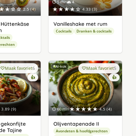
⏱ 5 min
👥 4
★★☆☆
★★★★☆
2.5 (4)
4.33 (3)
 Hüttenkäse
Vanilleshake met rum
n
Cocktails
Dranken & cocktails
ktails
erechten
AI-kok
Maak favoriet
6
Maak favoriet
5
👍
👍
★★★★★
3.89 (9)
⏱ 60 min
4.5 (4)
 gekonfijte
Olijventapenade II
 de Tajine
Avondeten & hoofdgerechten