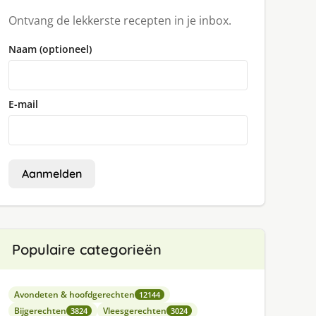
Ontvang de lekkerste recepten in je inbox.
Naam (optioneel)
E-mail
Aanmelden
Populaire categorieën
Avondeten & hoofdgerechten
12144
Bijgerechten
Vleesgerechten
3824
3024