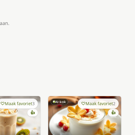
taan.
AI-kok
Maak favoriet
3
Maak favoriet
2
👍
👍