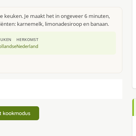
dse keuken. Je maakt het in ongeveer 6 minuten,
diënten: karnemelk, limonadesiroop en banaan.
EUKEN
HERKOMST
ollandse
Nederland
art kookmodus