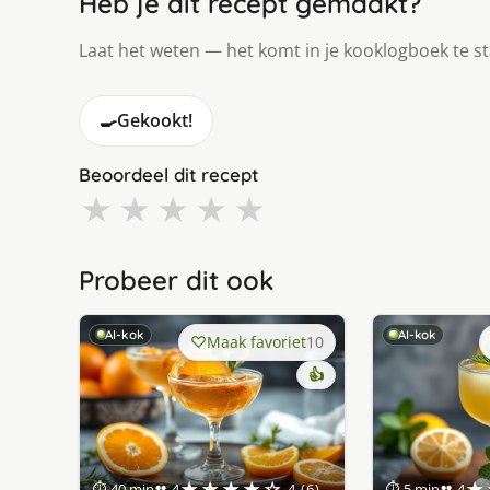
Heb je dit recept gemaakt?
Laat het weten — het komt in je kooklogboek te s
🍳
Gekookt!
Beoordeel dit recept
★
★
★
★
★
Probeer dit ook
AI-kok
AI-kok
Maak favoriet
10
👍
★★★★☆
★
⏱ 40 min
👥 4
4 (6)
⏱ 5 min
👥 4