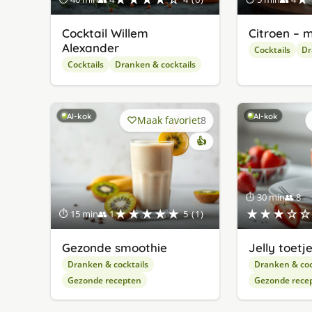
Cocktail Willem
Citroen – 
Alexander
Cocktails
Dr
Cocktails
Dranken & cocktails
AI-kok
AI-kok
Maak favoriet
8
👍
⏱ 30 min
👥 8
★★★★★
★★★☆☆
⏱ 15 min
👥 1
5 (1)
Gezonde smoothie
Jelly toetj
Dranken & cocktails
Dranken & coc
Gezonde recepten
Gezonde rece