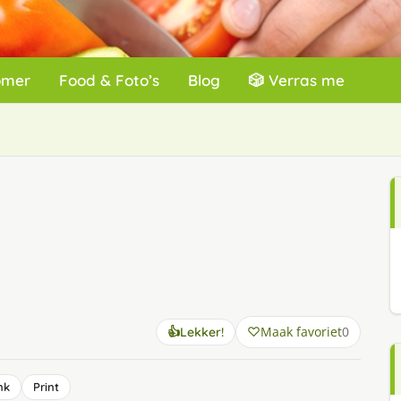
omer
Food & Foto’s
Blog
🎲 Verras me
Maak favoriet
0
👍
Lekker!
nk
Print