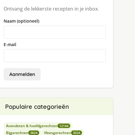
Ontvang de lekkerste recepten in je inbox.
Naam (optioneel)
E-mail
Aanmelden
Populaire categorieën
Avondeten & hoofdgerechten
12144
Bijgerechten
Vleesgerechten
3824
3024