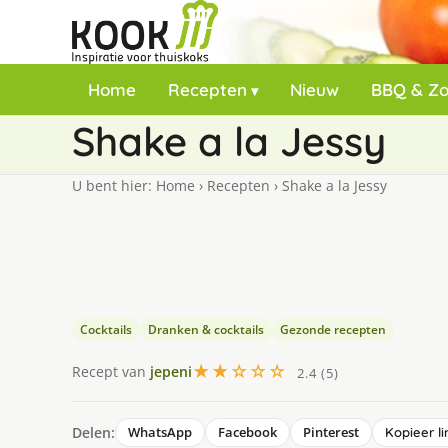
Home
Recepten
Nieuw
BBQ & Z
Shake a la Jessy
U bent hier:
Home
›
Recepten
›
Shake a la Jessy
Cocktails
Dranken & cocktails
Gezonde recepten
★★☆☆☆
Recept van
jepeni
2.4 (5)
Delen:
WhatsApp
Facebook
Pinterest
Kopieer li