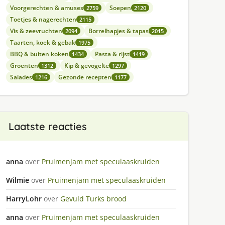
Voorgerechten & amuses
Soepen
2759
2120
Toetjes & nagerechten
2115
Vis & zeevruchten
Borrelhapjes & tapas
2094
2015
Taarten, koek & gebak
1975
BBQ & buiten koken
Pasta & rijst
1434
1419
Groenten
Kip & gevogelte
1312
1297
Salades
Gezonde recepten
1216
1177
Laatste reacties
anna
over
Pruimenjam met speculaaskruiden
Wilmie
over
Pruimenjam met speculaaskruiden
HarryLohr
over
Gevuld Turks brood
anna
over
Pruimenjam met speculaaskruiden