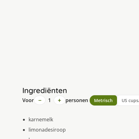
Ingrediënten
−
+
Voor
1
personen
Metrisch
US cups
karnemelk
limonadesiroop