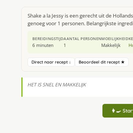
Shake a la Jessy is een gerecht uit de Hollan
genoeg voor 1 personen. Belangrijkste ingre
BEREIDINGSTIJD
AANTAL PERSONEN
MOEILIJKHEID
K
6 minuten
1
Makkelijk
H
Direct naar recept ↓
Beoordeel dit recept ★
HET IS SNEL EN MAKKELIJK
👩‍🍳 St