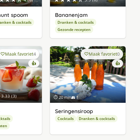
munt spoom
Bananenjam
anken & cocktails
Dranken & cocktails
Gezonde recepten
Maak favoriet
4
Maak favoriet
0
👍
👍
3.33 (3)
⏱ 20 min
👥 1
e
Seringensiroop
ktails
Cocktails
Dranken & cocktails
pten