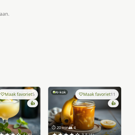
taan.
AI-kok
Maak favoriet
5
Maak favoriet
11
👍
👍
⏱ 20 min
👥 4
★★★☆
★★★★☆
4 (6)
3.5 (6)