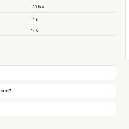
189 kcal
12 g
32 g
aken?