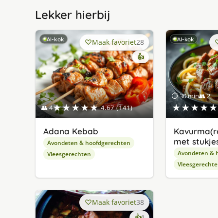
Lekker hierbij
AI-kok
AI-kok
Maak favoriet
28
👍
⏱ 30 min
👥 2
★★★★★
★★★★★
👥 4
4.67 (141)
Adana Kebab
Kavurma(r
met stukjes
Avondeten & hoofdgerechten
Avondeten & 
Vleesgerechten
Vleesgerecht
Maak favoriet
38
keer
👍
1