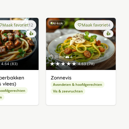
AI-kok
Maak favoriet
12
Maak favoriet
4
👍
👍
⏱ 30 min
👥 4
★★★★★
4.64 (83)
4.63 (78)
oerbakken
Zonnevis
 vlees)
Avondeten & hoofdgerechten
hoofdgerechten
Vis & zeevruchten
en